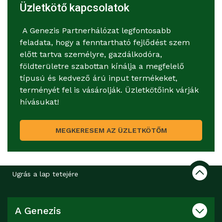
Üzletkötő kapcsolatok
A Genezis Partnerhálózat legfontosabb
feladata, hogy a fenntartható fejlődést szem
előtt tartva személyre, gazdálkodóra,
földterületre szabottan kínálja a megfelelő
típusú és kedvező árú input termékeket,
terményét fel is vásárolják. Üzletkötőink várják
hívásukat!
MEGKERESEM AZ ÜZLETKÖTŐM
Ugrás a lap tetejére
A Genezis