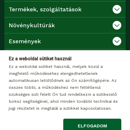
Termékek, szolgáltatások
Növénykultúrák
Események
Katalógusok
Ez a weboldal sütiket használ
Ez a weboldal sütiket használ, melyek közül a
Kapcsolat
megfelelő működéséhez elengedhetetlenek
automatikusan letöltődnek az Ön számítógépére. Az
összes többi, a működéshez nem feltétlenül
Dokumentumtár
szükséges süti felett Ön tud rendelkezni a sütikezelő
boksz segítségével, ahol minden további technikai és
jogi részletet is megtalál a sütikkel kapcsolatosan.
© 2026 Minden jog fenntartva
ELFOGADOM