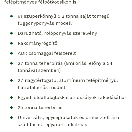
felépítményes félpótkocsikon is.
61 szuperkönnyű 5,2 tonna saját tömegű
függönyponyvás modell
Daruzható, rolóponyvás szerelvény
Rakományrögzítő
ADR csomaggal felszerelt
27 tonna teherbírás (ami óriási előny a 24
tonnával szemben)
27 nagytérfogatú, alumínium felépítményű,
hátrabillenős modell
Egyedi oldalfalajtókkal az uszályok rakodásához
25 tonna teherbírás
Univerzális, egységrakatok és ömlesztett áru
szállítására egyaránt alkalmas