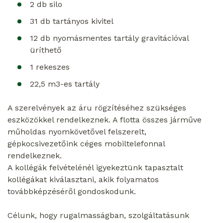
2 db silo
31 db tartányos kivitel
12 db nyomásmentes tartály gravitációval
üríthető
1 rekeszes
22,5 m
3
-es tartály
A szerelvények az áru rögzítéséhez szükséges
eszközökkel rendelkeznek. A flotta összes járműve
műholdas nyomkövetővel felszerelt,
gépkocsivezetőink céges mobiltelefonnal
rendelkeznek.
A kollégák felvételénél igyekeztünk tapasztalt
kollégákat kiválasztani, akik folyamatos
továbbképzéséről gondoskodunk.
Célunk, hogy rugalmasságban, szolgáltatásunk