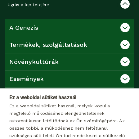
Ugrás a lap tetejére
A Genezis
Termékek, szolgáltatások
Növénykultúrák
Események
Katalógusok
Ez a weboldal sütiket használ
Ez a weboldal sütiket használ, melyek közül a
Kapcsolat
megfelelő működéséhez elengedhetetlenek
automatikusan letöltődnek az Ön számítógépére. Az
összes többi, a működéshez nem feltétlenül
Dokumentumtár
szükséges süti felett Ön tud rendelkezni a sütikezelő