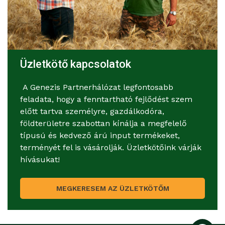
Üzletkötő kapcsolatok
A Genezis Partnerhálózat legfontosabb
feladata, hogy a fenntartható fejlődést szem
előtt tartva személyre, gazdálkodóra,
földterületre szabottan kínálja a megfelelő
típusú és kedvező árú input termékeket,
terményét fel is vásárolják. Üzletkötőink várják
hívásukat!
MEGKERESEM AZ ÜZLETKÖTŐM