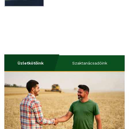
Üzletkötőink
Szaktanácsadóink