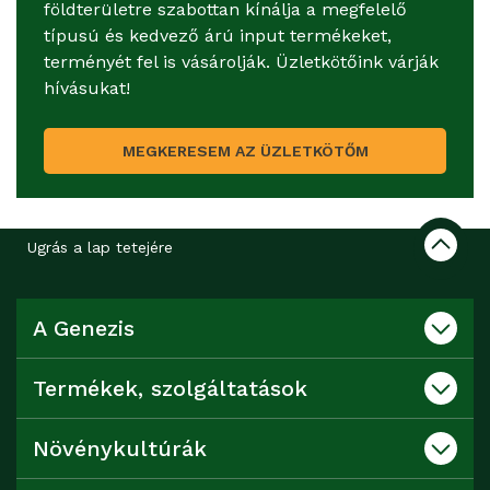
földterületre szabottan kínálja a megfelelő
típusú és kedvező árú input termékeket,
terményét fel is vásárolják. Üzletkötőink várják
hívásukat!
MEGKERESEM AZ ÜZLETKÖTŐM
Ugrás a lap tetejére
A Genezis
Termékek, szolgáltatások
Növénykultúrák