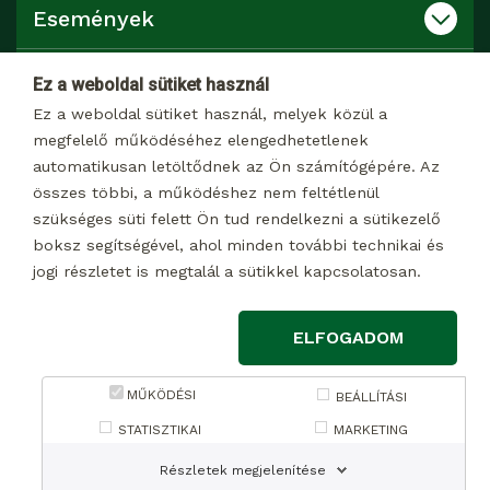
Események
Katalógusok
Ez a weboldal sütiket használ
Ez a weboldal sütiket használ, melyek közül a
Kapcsolat
megfelelő működéséhez elengedhetetlenek
automatikusan letöltődnek az Ön számítógépére. Az
összes többi, a működéshez nem feltétlenül
Dokumentumtár
szükséges süti felett Ön tud rendelkezni a sütikezelő
boksz segítségével, ahol minden további technikai és
jogi részletet is megtalál a sütikkel kapcsolatosan.
© 2026 Minden jog fenntartva
ELFOGADOM
Impresszum
Adatkezelési tájékoztató marketing célú adatkezelésről
MŰKÖDÉSI
BEÁLLÍTÁSI
Adatkezelési tájékoztató weboldalon keresztül, a
STATISZTIKAI
MARKETING
kapcsolatfelvételi űrlapon megadott adatokhoz kapcsolódó
Részletek megjelenítése
adatkezelés kapcsán