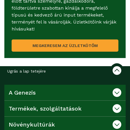
előtt tartva személyre, gazdálkodóra,
földterületre szabottan kínálja a megfelelő
típusú és kedvező árú input termékeket,
terményét fel is vásárolják. Üzletkötőink várják
hívásukat!
MEGKERESEM AZ ÜZLETKÖTŐM
Ugrás a lap tetejére
A Genezis
Termékek, szolgáltatások
Növénykultúrák