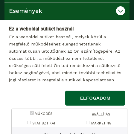
Események
Katalógusok
Ez a weboldal sütiket használ
Ez a weboldal sütiket használ, melyek közül a
Kapcsolat
megfelelő működéséhez elengedhetetlenek
automatikusan letöltődnek az Ön számítógépére. Az
összes többi, a működéshez nem feltétlenül
Dokumentumtár
szükséges süti felett Ön tud rendelkezni a sütikezelő
boksz segítségével, ahol minden további technikai és
jogi részletet is megtalál a sütikkel kapcsolatosan.
© 2026 Minden jog fenntartva
ELFOGADOM
Impresszum
Adatkezelési tájékoztató marketing célú adatkezelésről
MŰKÖDÉSI
BEÁLLÍTÁSI
Adatkezelési tájékoztató weboldalon keresztül, a
STATISZTIKAI
MARKETING
kapcsolatfelvételi űrlapon megadott adatokhoz kapcsolódó