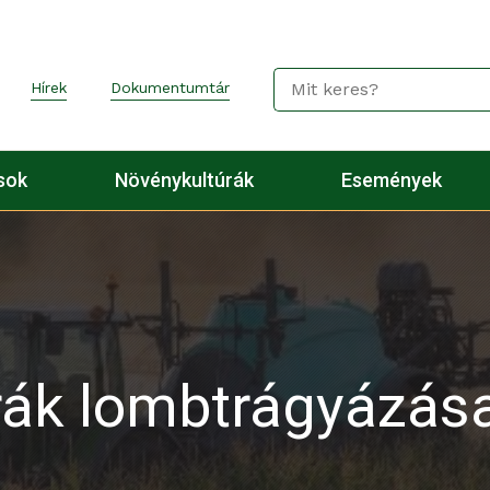
Hírek
Dokumentumtár
sok
Növénykultúrák
Események
rák lombtrágyázás