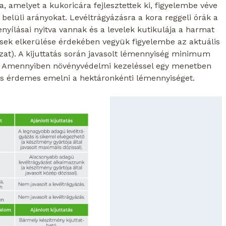
, amelyet a kukoricára fejlesztettek ki, figyelembe véve
elüli arányokat. Levéltrágyázásra a kora reggeli órák a
yílásai nyitva vannak és a levelek kutikulája a harmat
lések elkerülése érdekében vegyük figyelembe az aktuális
ázat). A kijuttatás során javasolt lémennyiség minimum
%. Amennyiben növényvédelmi kezeléssel egy menetben
ig is érdemes emelni a hektáronkénti lémennyiséget.