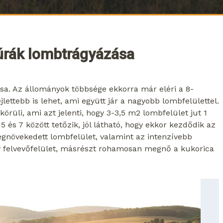
úrák lombtrágyázása
sa. Az állományok többsége ekkorra már eléri a 8-
jlettebb is lehet, ami együtt jár a nagyobb lombfelülettel.
 körüli, ami azt jelenti, hogy 3-3,5 m
2
lombfelület jut 1
5 és 7 között tetőzik, jól látható, hogy ekkor kezdődik az
egnövekedett lombfelület, valamint az intenzívebb
ív felvevőfelület, másrészt rohamosan megnő a kukorica