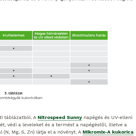
i táblázatból. A
Nitrospeed Sunny
napégés és UV-elleni
t, védi a leveleket és a termést a napégéstől, illetve a
 (N, Mg, S, Zn) látja el a növényt. A
Mikromix-A kukorica