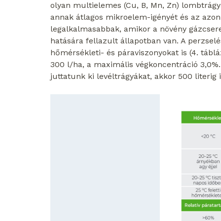
olyan multielemes (Cu, B, Mn, Zn) lombtrágya
annak átlagos mikroelem-igényét és az azon b
legalkalmasabbak, amikor a növény gázcseren
hatására fellazult állapotban van. A perzse
hőmérsékleti- és páraviszonyokat is (4. tábl
300 l/ha, a maximális végkoncentráció 3,0
juttatunk ki levéltrágyákat, akkor 500 liter