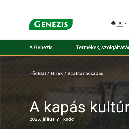
HU
A Genezis
Termékek, szolgáltatá
Főoldal
/
Hírek
/
Szaktanácsadás
A kapás kultú
2026.
július 7
., kedd