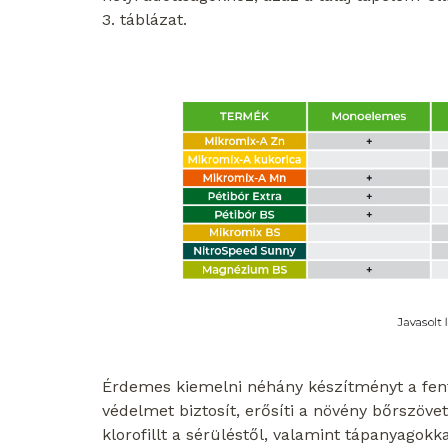
3. táblázat.
Érdemes kiemelni néhány készítményt a fent
védelmet biztosít, erősíti a növény bőrszöveté
klorofillt a sérüléstől, valamint tápanyagokkal