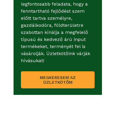
legfontosabb feladata, hogy a
fenntartható fejlődést szem
előtt tartva személyre,
gazdálkodóra, földterületre
szabottan kínálja a megfelelő
típusú és kedvező árú input
termékeket, terményét fel is
vásárolják. Üzletkötőink várják
hívásukat!
MEGKERESEM AZ
ÜZLETKÖTŐM