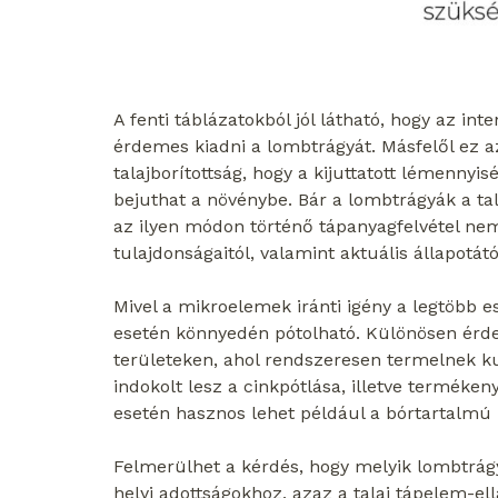
A fenti táblázatokból jól látható, hogy az int
érdemes kiadni a lombtrágyát. Másfelől ez az
talajborítottság, hogy a kijuttatott lémenny
bejuthat a növénybe. Bár a lombtrágyák a tal
az ilyen módon történő tápanyagfelvétel ne
tulajdonságaitól, valamint aktuális állapotátó
Mivel a mikroelemek iránti igény a legtöbb es
esetén könnyedén pótolható. Különösen érdem
területeken, ahol rendszeresen termelnek kuk
indokolt lesz a cinkpótlása, illetve terméke
esetén hasznos lehet például a bórtartalmú
Felmerülhet a kérdés, hogy melyik lombtrágy
helyi adottságokhoz, azaz a talaj tápelem-el