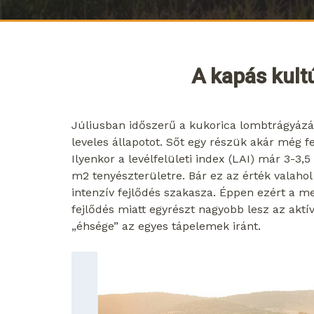
A kapás kult
Júliusban időszerű a kukorica lombtrágyázá
leveles állapotot. Sőt egy részük akár még fe
Ilyenkor a levélfelületi index (LAI) már 3-3,5
m
2
tenyészterületre. Bár ez az érték valahol 
intenzív fejlődés szakasza. Éppen ezért a m
fejlődés miatt egyrészt nagyobb lesz az akt
„éhsége” az egyes tápelemek iránt.