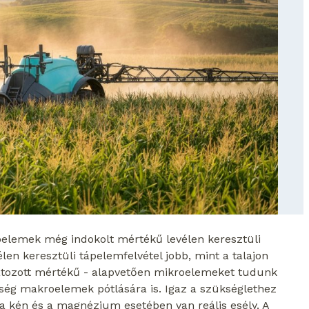
ápelemek még indokolt mértékű levélen keresztüli
len keresztüli tápelemfelvétel jobb, mint a talajon
átozott mértékű - alapvetően mikroelemeket tudunk
ség makroelemek pótlására is. Igaz a szükséglethez
a kén és a magnézium esetében van reális esély. A