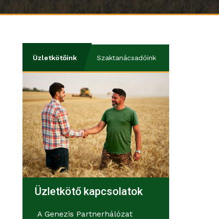
Üzletkötőink
Szaktanácsadóink
Üzletkötő kapcsolatok
A Genezis Partnerhálózat