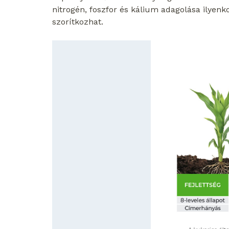
nitrogén, foszfor és kálium adagolása ilyenk
szorítkozhat.