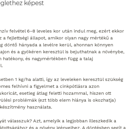
enzív felvétel 6–8 leveles kor után indul meg, ezért ekkor
 a fejlettségi állapot, amikor olyan nagy mértékű a
iség döntő hányada a levélre kerül, ahonnan könnyen
ajon és a gyökéren keresztül is bejuthatnak a növénybe,
m hatékony, és nagymértékben függ a talaj
l.
etben 1 kg/ha alatti, így az leveleken keresztül szükség
es felhívni a figyelmet a cinkpótlásra azon
oricát, esetleg átlag feletti hozammal, hiszen ott
nyülési problémák (ezt több elem hiánya is okozhatja)
 készítmény használata.
át válasszuk? Azt, amelyik a legjobban illeszkedik a
látottságához és a növény igényeihez. A döntésben segít a