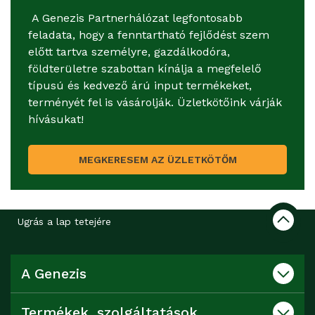
A Genezis Partnerhálózat legfontosabb
feladata, hogy a fenntartható fejlődést szem
előtt tartva személyre, gazdálkodóra,
földterületre szabottan kínálja a megfelelő
típusú és kedvező árú input termékeket,
terményét fel is vásárolják. Üzletkötőink várják
hívásukat!
MEGKERESEM AZ ÜZLETKÖTŐM
Ugrás a lap tetejére
A Genezis
Termékek, szolgáltatások