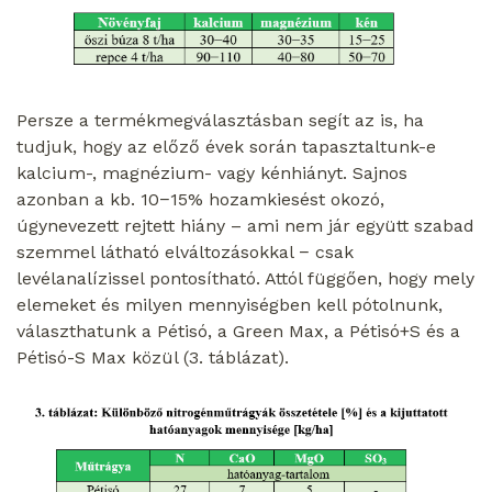
Persze a termékmegválasztásban segít az is, ha
tudjuk, hogy az előző évek során tapasztaltunk-e
kalcium-, magnézium- vagy kénhiányt. Sajnos
azonban a kb. 10−15% hozamkiesést okozó,
úgynevezett rejtett hiány – ami nem jár együtt szabad
szemmel látható elváltozásokkal − csak
levélanalízissel pontosítható. Attól függően, hogy mely
elemeket és milyen mennyiségben kell pótolnunk,
választhatunk a Pétisó, a Green Max, a Pétisó+S és a
Pétisó-S Max közül (3. táblázat).