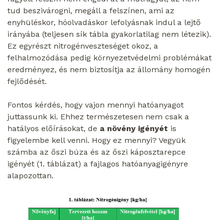
tud beszivárogni, megáll a felszínen, ami az
enyhüléskor, hóolvadáskor lefolyásnak indul a lejtő
irányába (teljesen sík tábla gyakorlatilag nem létezik).
Ez egyrészt nitrogénveszteséget okoz, a
felhalmozódása pedig környezetvédelmi problémákat
eredményez, és nem biztosítja az állomány homogén
fejlődését.
Fontos kérdés, hogy vajon mennyi hatóanyagot
juttassunk ki. Ehhez természetesen nem csak a
hatályos előírásokat, de
a növény igényét
is
figyelembe kell venni. Hogy ez mennyi? Vegyük
számba az őszi búza és az őszi káposztarepce
igényét (1. táblázat) a fajlagos hatóanyagigényre
alapozottan.