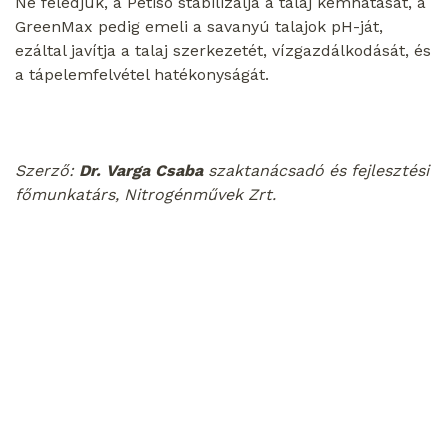
Ne feledjük, a Pétisó stabilizálja a talaj kémhatását, a
GreenMax pedig emeli a savanyú talajok pH-ját,
ezáltal javítja a talaj szerkezetét, vízgazdálkodását, és
a tápelemfelvétel hatékonyságát.
Szerző:
Dr. Varga Csaba
szaktanácsadó és fejlesztési
főmunkatárs, Nitrogénművek Zrt.