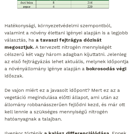
Hatékonysági, környezetvédelmi szempontból,
valamint a növény élettani igényei alapján is a legjobb
választás, ha
a tavaszi fejtrágya dózisát
megosztjuk.
A tervezett nitrogén mennyiségét
célszerű két vagy három adagban kijuttatni. Jelenleg
az első fejtrágyázás lehet aktuális, melynek időpontja
a növényállomány igénye alapján a
bokrosodás végi
időszak.
De vajon miért ez a javasolt időpont? Mert ez az a
vegetáció megindulása előtti állapot, ami után az
állomány robbanásszerűen fejlődni kezd, és már ott
kell lennie a szükséges mennyiségű nitrogén
hatóanyagnak a talajban.
Ilyenkor történik
a kalász differenciálódása.
Ennek