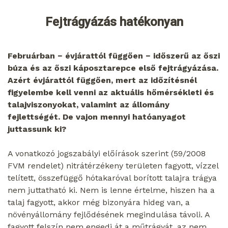
Fejtrágyázás hatékonyan
Februárban − évjárattól függően − időszerű az őszi
búza és az őszi káposztarepce első fejtrágyázása.
Azért évjárattól függően, mert az időzítésnél
figyelembe kell venni az aktuális hőmérsékleti és
talajviszonyokat, valamint az állomány
fejlettségét. De vajon mennyi hatóanyagot
juttassunk ki?
A vonatkozó jogszabályi előírások szerint (59/2008
FVM rendelet) nitrátérzékeny területen fagyott, vízzel
telített, összefüggő hótakaróval borított talajra trágya
nem juttatható ki. Nem is lenne értelme, hiszen ha a
talaj fagyott, akkor még bizonyára hideg van, a
növényállomány fejlődésének megindulása távoli. A
fagyott felszín nem engedi át a műtrágyát, az nem