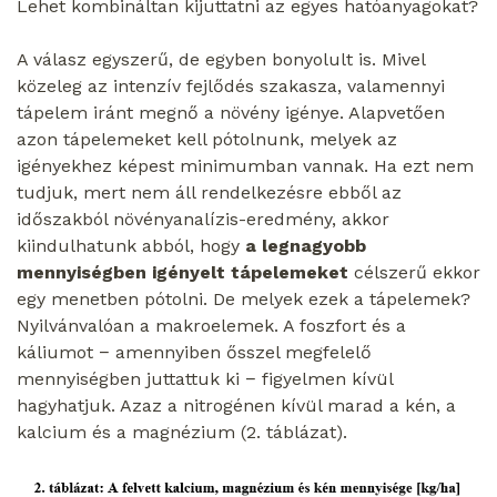
Lehet kombináltan kijuttatni az egyes hatóanyagokat?
A válasz egyszerű, de egyben bonyolult is. Mivel
közeleg az intenzív fejlődés szakasza, valamennyi
tápelem iránt megnő a növény igénye. Alapvetően
azon tápelemeket kell pótolnunk, melyek az
igényekhez képest minimumban vannak. Ha ezt nem
tudjuk, mert nem áll rendelkezésre ebből az
időszakból növényanalízis-eredmény, akkor
kiindulhatunk abból, hogy
a legnagyobb
mennyiségben igényelt tápelemeket
célszerű ekkor
egy menetben pótolni. De melyek ezek a tápelemek?
Nyilvánvalóan a makroelemek. A foszfort és a
káliumot − amennyiben ősszel megfelelő
mennyiségben juttattuk ki − figyelmen kívül
hagyhatjuk. Azaz a nitrogénen kívül marad a kén, a
kalcium és a magnézium (2. táblázat).