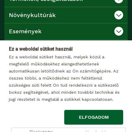
Növénykultúrák
Események
Katalógusok
Ez a weboldal sütiket használ
Ez a weboldal sütiket használ, melyek közül a
Kapcsolat
megfelelő működéséhez elengedhetetlenek
automatikusan letöltődnek az Ön számítógépére. Az
összes többi, a működéshez nem feltétlenül
Dokumentumtár
szükséges süti felett Ön tud rendelkezni a sütikezelő
boksz segítségével, ahol minden további technikai és
jogi részletet is megtalál a sütikkel kapcsolatosan.
© 2026 Minden jog fenntartva
ELFOGADOM
Impresszum