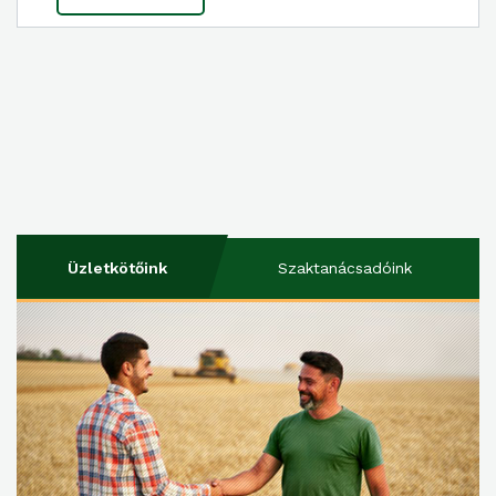
Üzletkötőink
Szaktanácsadóink