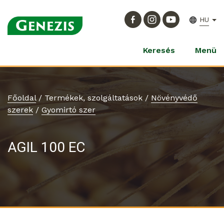
HU
Keresés
Menü
Főoldal
/
Termékek, szolgáltatások
/
Növényvédő
szerek
/
Gyomirtó szer
AGIL 100 EC