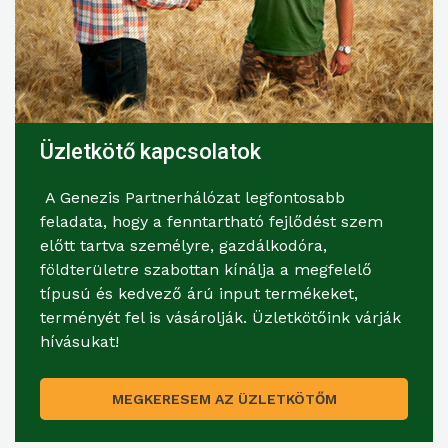
Üzletkötő kapcsolatok
A Genezis Partnerhálózat legfontosabb
feladata, hogy a fenntartható fejlődést szem
előtt tartva személyre, gazdálkodóra,
földterületre szabottan kínálja a megfelelő
típusú és kedvező árú input termékeket,
terményét fel is vásárolják. Üzletkötőink várják
hívásukat!
MEGKERESEM AZ ÜZLETKÖTŐM