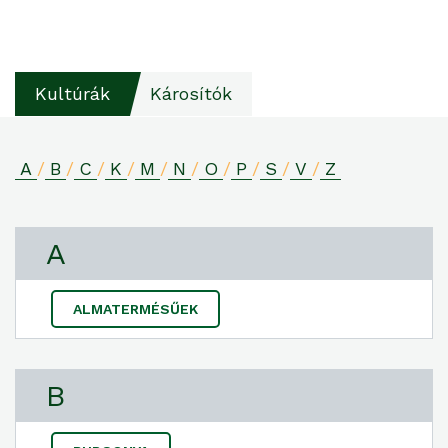
Kultúrák
Károsítók
A
/
B
/
C
/
K
/
M
/
N
/
O
/
P
/
S
/
V
/
Z
A
ALMATERMÉSŰEK
B