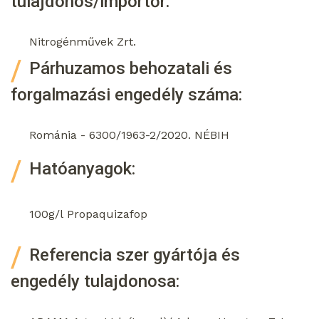
tulajdonos/importőr:
Nitrogénművek Zrt.
Párhuzamos behozatali és
forgalmazási engedély száma:
Románia - 6300/1963-2/2020. NÉBIH
Hatóanyagok:
100g/l
Propaquizafop
Referencia szer gyártója és
engedély tulajdonosa: