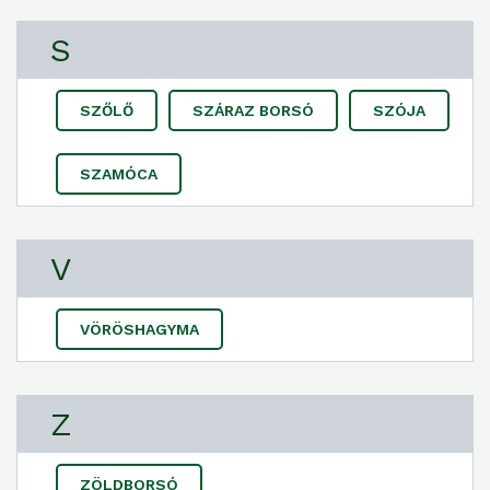
S
SZŐLŐ
SZÁRAZ BORSÓ
SZÓJA
SZAMÓCA
V
VÖRÖSHAGYMA
Z
ZÖLDBORSÓ