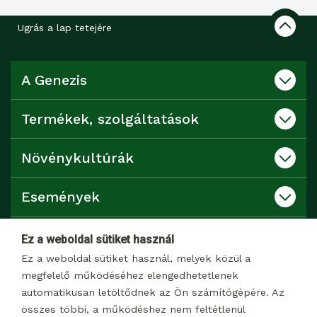
Ugrás a lap tetejére
A Genezis
Termékek, szolgáltatások
Növénykultúrák
Események
Katalógusok
Ez a weboldal sütiket használ
Ez a weboldal sütiket használ, melyek közül a
Kapcsolat
megfelelő működéséhez elengedhetetlenek
automatikusan letöltődnek az Ön számítógépére. Az
összes többi, a működéshez nem feltétlenül
Dokumentumtár