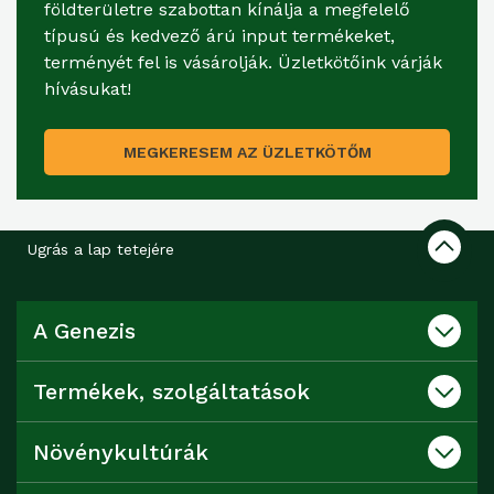
földterületre szabottan kínálja a megfelelő
típusú és kedvező árú input termékeket,
terményét fel is vásárolják. Üzletkötőink várják
hívásukat!
MEGKERESEM AZ ÜZLETKÖTŐM
Ugrás a lap tetejére
A Genezis
Termékek, szolgáltatások
Növénykultúrák