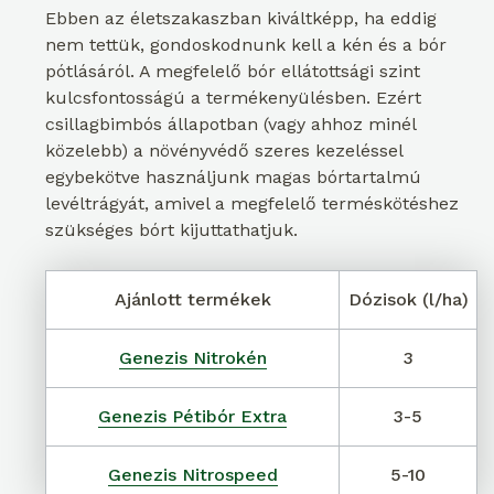
Ebben az életszakaszban kiváltképp, ha eddig
nem tettük, gondoskodnunk kell a kén és a bór
pótlásáról. A megfelelő bór ellátottsági szint
kulcsfontosságú a termékenyülésben. Ezért
csillagbimbós állapotban (vagy ahhoz minél
közelebb) a növényvédő szeres kezeléssel
egybekötve használjunk magas bórtartalmú
levéltrágyát, amivel a megfelelő terméskötéshez
szükséges bórt kijuttathatjuk.
Ajánlott termékek
Dózisok (l/ha)
Genezis Nitrokén
3
Genezis Pétibór Extra
3-5
Genezis Nitrospeed
5-10