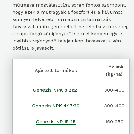
műtrágya megválasztása során fontos szempont,
hogy ezek a műtrágyák a foszfort és a káliumot
könnyen felvehető formában tartalmazzák.
Tavasszal a nitrogén mellett ne feledkezzünk meg
a napraforgó kénigényéről sem. A kénben egyre
inkább szegényedő talajainkon, tavasszal a kén
pótlása is javasolt.
Dózisok
Ajánlott termékek
(kg/ha)
Genezis NPK 8:21:21
300-400
Genezis NPK 4:17:30
300-400
Genezis NP 15:25
150-250