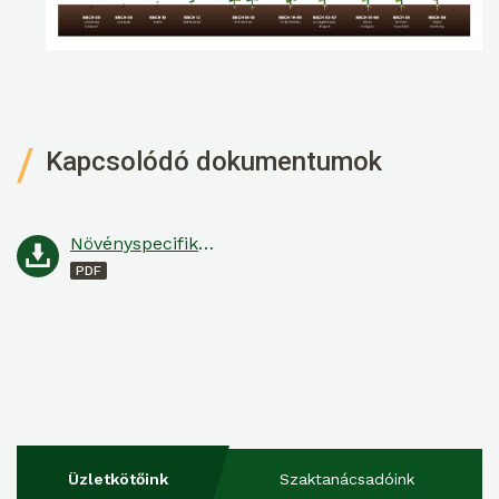
Kapcsolódó dokumentumok
Növényspecifikus ajánlat napraforgóra
Üzletkötőink
Szaktanácsadóink