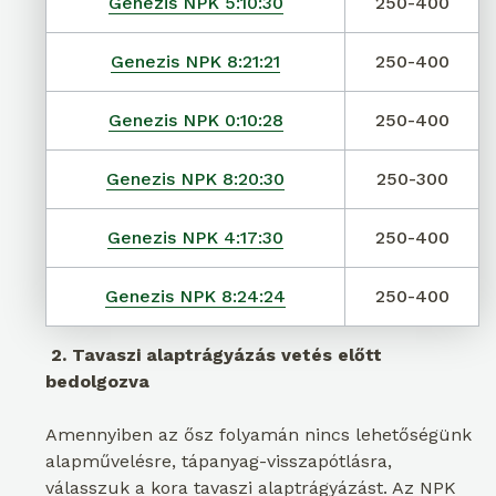
Genezis NPK 5:10:30
250-400
Genezis NPK 8:21:21
250-400
Genezis NPK 0:10:28
250-400
Genezis NPK 8:20:30
250-300
Genezis NPK 4:17:30
250-400
Genezis NPK 8:24:24
250-400
2. Tavaszi alaptrágyázás vetés előtt
bedolgozva
Amennyiben az ősz folyamán nincs lehetőségünk
alapművelésre, tápanyag-visszapótlásra,
válasszuk a kora tavaszi alaptrágyázást. Az NPK