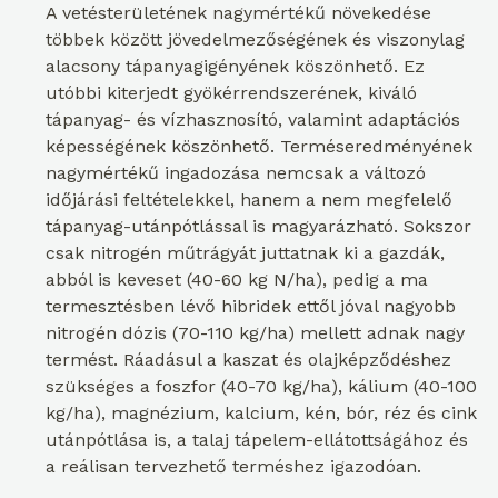
A vetésterületének nagymértékű növekedése
többek között jövedelmezőségének és viszonylag
alacsony tápanyagigényének köszönhető. Ez
utóbbi kiterjedt gyökérrendszerének, kiváló
tápanyag- és vízhasznosító, valamint adaptációs
képességének köszönhető. Terméseredményének
nagymértékű ingadozása nemcsak a változó
időjárási feltételekkel, hanem a nem megfelelő
tápanyag-utánpótlással is magyarázható. Sokszor
csak nitrogén műtrágyát juttatnak ki a gazdák,
abból is keveset (40-60 kg N/ha), pedig a ma
termesztésben lévő hibridek ettől jóval nagyobb
nitrogén dózis (70-110 kg/ha) mellett adnak nagy
termést. Ráadásul a kaszat és olajképződéshez
szükséges a foszfor (40-70 kg/ha), kálium (40-100
kg/ha), magnézium, kalcium, kén, bór, réz és cink
utánpótlása is, a talaj tápelem-ellátottságához és
a reálisan tervezhető terméshez igazodóan.