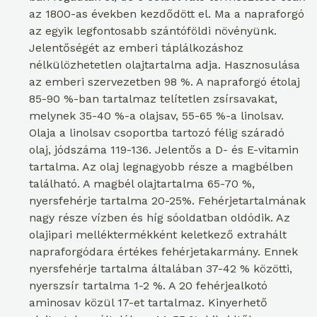
az 1800-as években kezdődött el. Ma a napraforgó
az egyik legfontosabb szántóföldi növényünk.
Jelentőségét az emberi táplálkozáshoz
nélkülözhetetlen olajtartalma adja. Hasznosulása
az emberi szervezetben 98 %. A napraforgó étolaj
85-90 %-ban tartalmaz telítetlen zsírsavakat,
melynek 35-40 %-a olajsav, 55-65 %-a linolsav.
Olaja a linolsav csoportba tartozó félig száradó
olaj, jódszáma 119-136. Jelentős a D- és E-vitamin
tartalma. Az olaj legnagyobb része a magbélben
található. A magbél olajtartalma 65-70 %,
nyersfehérje tartalma 20-25%. Fehérjetartalmának
nagy része vízben és híg sóoldatban oldódik. Az
olajipari melléktermékként keletkező extrahált
napraforgódara értékes fehérjetakarmány. Ennek
nyersfehérje tartalma általában 37-42 % közötti,
nyerszsír tartalma 1-2 %. A 20 fehérjealkotó
aminosav közül 17-et tartalmaz. Kinyerhető