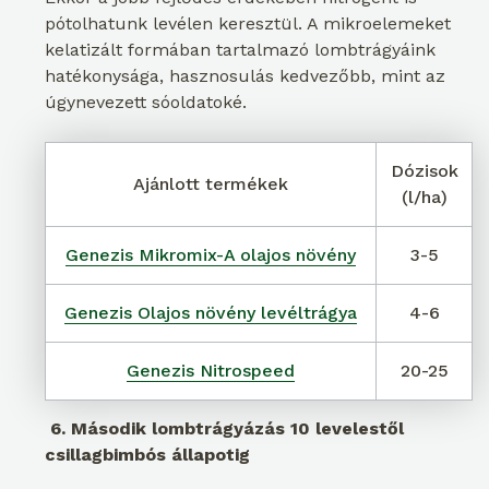
pótolhatunk levélen keresztül. A mikroelemeket
kelatizált formában tartalmazó lombtrágyáink
hatékonysága, hasznosulás kedvezőbb, mint az
úgynevezett sóoldatoké.
Dózisok
Ajánlott termékek
(l/ha)
Genezis Mikromix-A olajos növény
3-5
Genezis Olajos növény levéltrágya
4-6
Genezis Nitrospeed
20-25
6. Második lombtrágyázás 10 levelestől
csillagbimbós állapotig