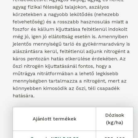
agyag fizikai féleségű talajokon, aszályos
körzetekben a nagyobb lekötődés (nehezebb
felvehetőség) és a rosszabb hasznosulás miatt a
foszfor és kálium kijuttatása feltétlenül indokolt
még jó, igen jó ellátottság esetén is. Amennyiben
jelentős mennyiségű tarló és gyökérmaradvány is
alászántásra kerül, feltétlenül adjunk nitrogént a
káros pentozán hatás elkerülése érdekében. Az
őszi nitrogén kijuttatásánál fontos, hogy a
műtrágya nitrátformában a lehető legkisebb
mennyiségben tartalmazza a nitrogént, mert az
könnyebben kimosódik az őszi, téli csapadék
hatására.
Dózisok
Ajánlott termékek
(kg/ha)