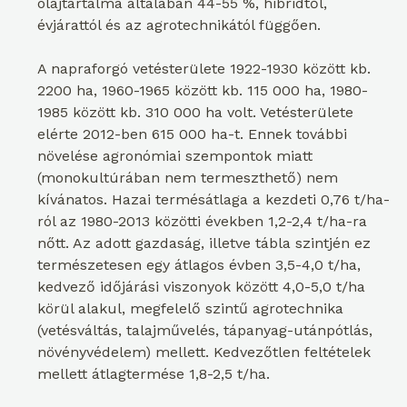
olajtartalma általában 44-55 %, hibridtől,
évjárattól és az agrotechnikától függően.
A napraforgó vetésterülete 1922-1930 között kb.
2200 ha, 1960-1965 között kb. 115 000 ha, 1980-
1985 között kb. 310 000 ha volt. Vetésterülete
elérte 2012-ben 615 000 ha-t. Ennek további
növelése agronómiai szempontok miatt
(monokultúrában nem termeszthető) nem
kívánatos. Hazai termésátlaga a kezdeti 0,76 t/ha-
ról az 1980-2013 közötti években 1,2-2,4 t/ha-ra
nőtt. Az adott gazdaság, illetve tábla szintjén ez
természetesen egy átlagos évben 3,5-4,0 t/ha,
kedvező időjárási viszonyok között 4,0-5,0 t/ha
körül alakul, megfelelő szintű agrotechnika
(vetésváltás, talajművelés, tápanyag-utánpótlás,
növényvédelem) mellett. Kedvezőtlen feltételek
mellett átlagtermése 1,8-2,5 t/ha.