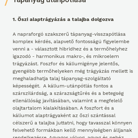
1. Őszi alaptrágyázás a talajba dolgozva
A napraforgó szakszerű tápanyag-visszapótlása
komplex kérdés, alapvető fontosságú figyelembe
venni a - választott hibridhez és a termőhelyhez
igazodó - harmonikus makro-, és mikroelem
trágyázást. Foszfor és káliumigénye jelentős,
gyengébb termőhelyeken még trágyázás mellett is
meghaladhatja talaj tápanyag-szolgáltató
képességét. A kálium-utánpótlás fontos a
szárszilárdság, a szárazságtűrés és a betegség
ellenállóság javításában, valamint a megfelelő
olajtartalom kialakításában. A foszfort és a
káliumot alaptrágyaként az őszi szántással
célszerű a talajba juttatni, hogy tavasszal könnyen
felvehető formákban kellő mennyiségben álljanak
rendelkezésre. Agyagos vályog, agyag és nehéz