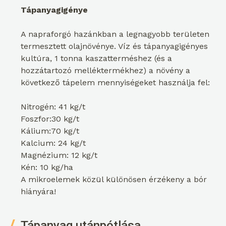
Tápanyagigénye
A napraforgó hazánkban a legnagyobb területen
termesztett olajnövénye. Víz és tápanyagigényes
kultúra, 1 tonna kaszatterméshez (és a
hozzátartozó melléktermékhez) a növény a
következő tápelem mennyiségeket használja fel:
Nitrogén: 41 kg/t
Foszfor:30 kg/t
Kálium:70 kg/t
Kalcium: 24 kg/t
Magnézium: 12 kg/t
Kén: 10 kg/ha
A mikroelemek közül különösen érzékeny a bór
hiányára!
Tápanyag utánpótlása