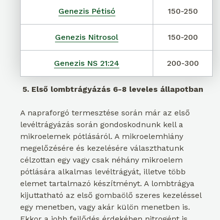
Genezis Pétisó
150-250
Genezis Nitrosol
150-200
Genezis NS 21:24
200-300
5. Első lombtrágyázás 6-8 leveles állapotban
A napraforgó termesztése során már az első
levéltrágyázás során gondoskodnunk kell a
mikroelemek pótlásáról. A mikroelemhiány
megelőzésére és kezelésére választhatunk
célzottan egy vagy csak néhány mikroelem
pótlására alkalmas levéltrágyát, illetve több
elemet tartalmazó készítményt. A lombtrágya
kijuttatható az első gombaölő szeres kezeléssel
egy menetben, vagy akár külön menetben is.
Ekkor a jobb fejlődés érdekében nitrogént is