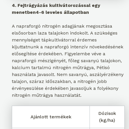
4. Fejtrágyázás kultivátorozással egy
menetben
4-6 leveles állapotban
A napraforgó nitrogén adagjának megosztása
elsősorban laza talajokon indokolt. A szükséges
mennyiséget tápkultivátorral érdemes
kijuttatnunk a napraforgó intenzív növekedésének
elősegítése érdekében. Figyelembe véve a
napraforgó mészigényét, főleg savanyú talajokon,
kalcium tartalmú nitrogén műtrágya, Pétisó
használata javasolt. Nem savanyú, aszályérzékeny
talajon, száraz időszakban, a nitrogén jobb
érvényesülése érdekében javasoljuk a folyékony
nitrogén műtrágya használatát.
Dózisok
Ajánlott termékek
(kg/ha)