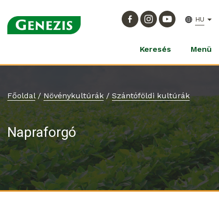
HU
Keresés
Menü
Főoldal
/
Növénykultúrák
/
Szántóföldi kultúrák
Napraforgó