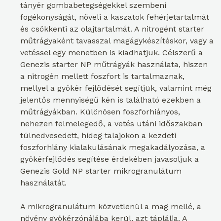
tányér gombabetegségekkel szembeni
fogékonyságát, növeli a kaszatok fehérjetartalmát
és csökkenti az olajtartalmát. A nitrogént starter
műtrágyaként tavasszal magágykészítéskor, vagy a
vetéssel egy menetben is kiadhatjuk. Célszerű a
Genezis starter NP műtrágyák használata, hiszen
a nitrogén mellett foszfort is tartalmaznak,
mellyel a gyökér fejlődését segítjük, valamint még
jelentős mennyiségű kén is található ezekben a
műtrágyákban. Különösen foszforhiányos,
nehezen felmelegedő, a vetés utáni időszakban
túlnedvesedett, hideg talajokon a kezdeti
foszforhiány kialakulásának megakadályozása, a
gyökérfejlődés segítése érdekében javasoljuk a
Genezis Gold NP starter mikrogranulátum
használatát.
A mikrogranulátum közvetlenül a mag mellé, a
növény gyökérzónájába kerül, azt táplálja. A