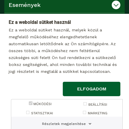
Események
Katalógusok
Ez a weboldal sütiket használ
Ez a weboldal sütiket használ, melyek közül a
Kapcsolat
megfelelő működéséhez elengedhetetlenek
automatikusan letöltődnek az Ön számítógépére. Az
összes többi, a működéshez nem feltétlenül
Dokumentumtár
szükséges süti felett Ön tud rendelkezni a sütikezelő
boksz segítségével, ahol minden további technikai és
jogi részletet is megtalál a sütikkel kapcsolatosan.
© 2026 Minden jog fenntartva
ELFOGADOM
Impresszum
MŰKÖDÉSI
Adatkezelési tájékoztató marketing célú adatkezelésről
BEÁLLÍTÁSI
Adatkezelési tájékoztató weboldalon keresztül, a
STATISZTIKAI
MARKETING
kapcsolatfelvételi űrlapon megadott adatokhoz kapcsolódó
Részletek megjelenítése
adatkezelés kapcsán