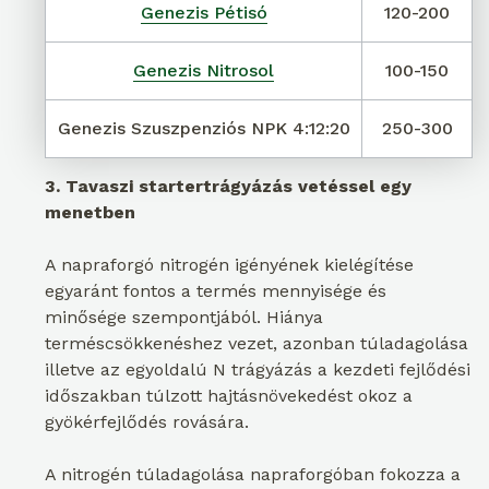
Genezis Pétisó
120-200
Genezis Nitrosol
100-150
Genezis Szuszpenziós NPK 4:12:20
250-300
3. Tavaszi startertrágyázás vetéssel egy
menetben
A napraforgó nitrogén igényének kielégítése
egyaránt fontos a termés mennyisége és
minősége szempontjából. Hiánya
terméscsökkenéshez vezet, azonban túladagolása
illetve az egyoldalú N trágyázás a kezdeti fejlődési
időszakban túlzott hajtásnövekedést okoz a
gyökérfejlődés rovására.
A nitrogén túladagolása napraforgóban fokozza a