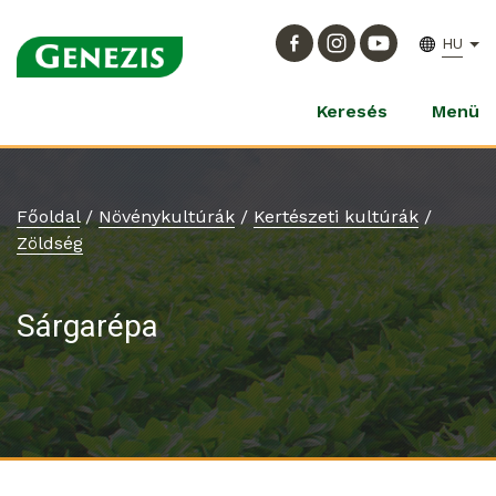
HU
Keresés
Menü
Főoldal
/
Növénykultúrák
/
Kertészeti kultúrák
/
Zöldség
Sárgarépa