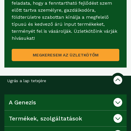
feladata, hogy a fenntartható fejlődést szem
előtt tartva személyre, gazdálkodóra,
földterületre szabottan kínálja a megfelelő
típusú és kedvező árú input termékeket,
terményét fel is vásárolják. Üzletkötőink várják
hívásukat!
MEGKERESEM AZ ÜZLETKÖTŐM
Ugrás a lap tetejére
A Genezis
Termékek, szolgáltatások