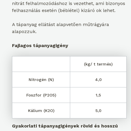
nitrát felhalmozódáshoz is vezethet, ami bizonyos
felhasználás esetén (bébiétel) kizáró ok lehet.
A tápanyag ellátást alapvetően műtrágyára
alapozzuk.
Fajlagos tápanyagigény
(kg/ t termés)
Nitrogén (N)
4,0
Foszfor (P2O5)
1,5
Kálium (K2O)
5,0
Gyakorlati tápanyagigények rövid és hosszú