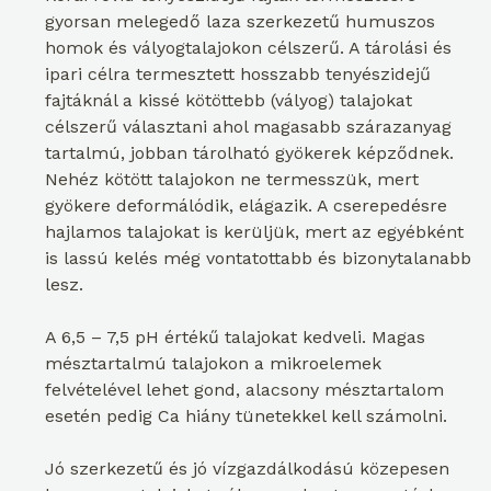
gyorsan melegedő laza szerkezetű humuszos
homok és vályogtalajokon célszerű. A tárolási és
ipari célra termesztett hosszabb tenyészidejű
fajtáknál a kissé kötöttebb (vályog) talajokat
célszerű választani ahol magasabb szárazanyag
tartalmú, jobban tárolható gyökerek képződnek.
Nehéz kötött talajokon ne termesszük, mert
gyökere deformálódik, elágazik. A cserepedésre
hajlamos talajokat is kerüljük, mert az egyébként
is lassú kelés még vontatottabb és bizonytalanabb
lesz.
A 6,5 – 7,5 pH értékű talajokat kedveli. Magas
mésztartalmú talajokon a mikroelemek
felvételével lehet gond, alacsony mésztartalom
esetén pedig Ca hiány tünetekkel kell számolni.
Jó szerkezetű és jó vízgazdálkodású közepesen