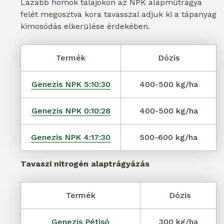
Lazább homok talajokon az NPK alapműtrágya
felét megosztva kora tavasszal adjuk ki a tápanyag
kimosódás elkerülése érdekében.
Termék
Dózis
Genezis NPK 5:10:30
400-500 kg/ha
Genezis NPK 0:10:28
400-500 kg/ha
Genezis NPK 4:17:30
500-600 kg/ha
Tavaszi nitrogén alaptrágyázás
Termék
Dózis
Genezis Pétisó
300 kg/ha