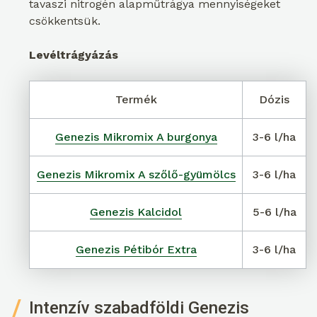
tavaszi nitrogén alapműtrágya mennyiségeket
csökkentsük.
Levéltrágyázás
Termék
Dózis
Genezis Mikromix A burgonya
3-6 l/ha
Genezis Mikromix A szőlő-gyümölcs
3-6 l/ha
Genezis Kalcidol
5-6 l/ha
Genezis Pétibór Extra
3-6 l/ha
Intenzív szabadföldi Genezis