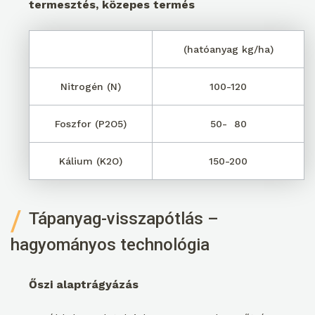
termesztés, közepes termés
(hatóanyag kg/ha)
Nitrogén (N)
100-120
Foszfor (P2O5)
50- 80
Kálium (K2O)
150-200
Tápanyag-visszapótlás –
hagyományos technológia
Őszi alaptrágyázás