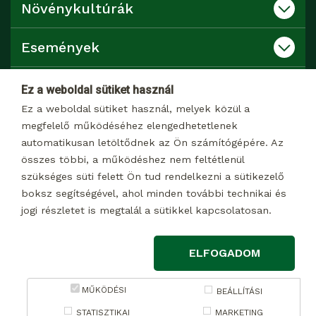
Növénykultúrák
Események
Katalógusok
Ez a weboldal sütiket használ
Ez a weboldal sütiket használ, melyek közül a
Kapcsolat
megfelelő működéséhez elengedhetetlenek
automatikusan letöltődnek az Ön számítógépére. Az
összes többi, a működéshez nem feltétlenül
Dokumentumtár
szükséges süti felett Ön tud rendelkezni a sütikezelő
boksz segítségével, ahol minden további technikai és
jogi részletet is megtalál a sütikkel kapcsolatosan.
© 2026 Minden jog fenntartva
ELFOGADOM
Impresszum
Adatkezelési tájékoztató marketing célú adatkezelésről
MŰKÖDÉSI
BEÁLLÍTÁSI
Adatkezelési tájékoztató weboldalon keresztül, a
STATISZTIKAI
MARKETING