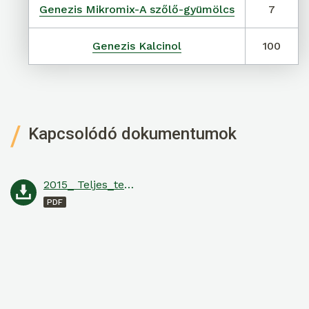
Genezis Mikromix-A szőlő-gyümölcs
7
Genezis Kalcinol
100
Kapcsolódó dokumentumok
2015_ Teljes_technológia_kísérlet_ Sárgarépa_Domaszék_Pintér Árpád