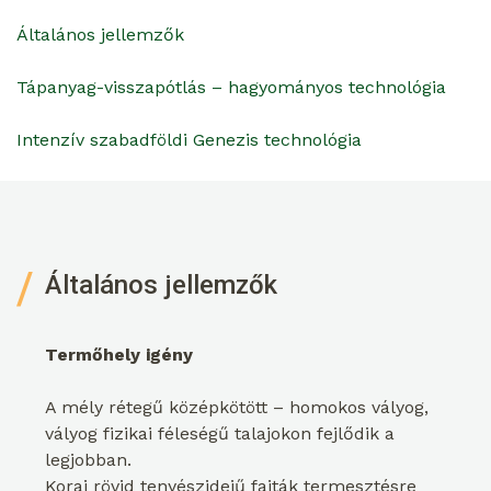
Általános jellemzők
Tápanyag-visszapótlás – hagyományos technológia
Intenzív szabadföldi Genezis technológia
Általános jellemzők
Termőhely igény
A mély rétegű középkötött – homokos vályog,
vályog fizikai féleségű talajokon fejlődik a
legjobban.
Korai rövid tenyészidejű fajták termesztésre