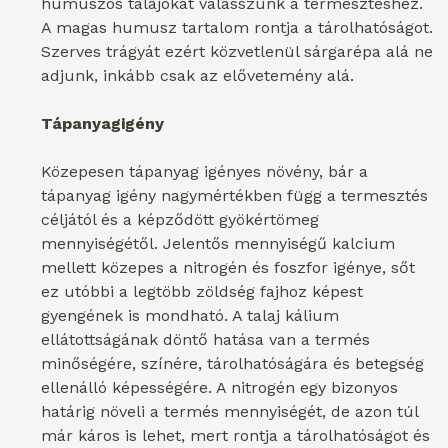
humuszos talajokat válasszunk a termesztéshez.
A magas humusz tartalom rontja a tárolhatóságot.
Szerves trágyát ezért közvetlenül sárgarépa alá ne
adjunk, inkább csak az elővetemény alá.
Tápanyagigény
Közepesen tápanyag igényes növény, bár a
tápanyag igény nagymértékben függ a termesztés
céljától és a képződött gyökértömeg
mennyiségétől. Jelentős mennyiségű kalcium
mellett közepes a nitrogén és foszfor igénye, sőt
ez utóbbi a legtöbb zöldség fajhoz képest
gyengének is mondható. A talaj kálium
ellátottságának döntő hatása van a termés
minőségére, színére, tárolhatóságára és betegség
ellenálló képességére. A nitrogén egy bizonyos
határig növeli a termés mennyiségét, de azon túl
már káros is lehet, mert rontja a tárolhatóságot és