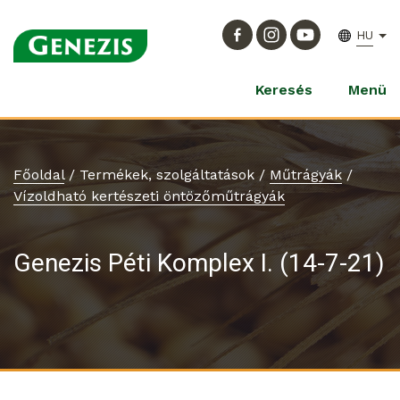
HU
Keresés
Menü
Főoldal
/
Termékek, szolgáltatások
/
Műtrágyák
/
Vízoldható kertészeti öntözőműtrágyák
Genezis Péti Komplex I. (14-7-21)