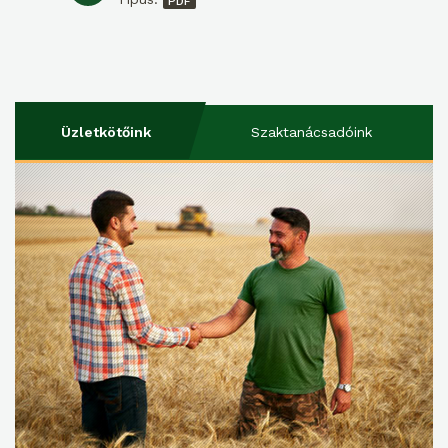
Üzletkötőink
Szaktanácsadóink