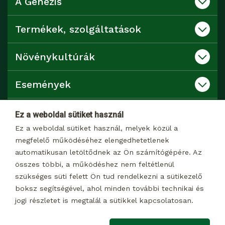
A Genezis
Termékek, szolgáltatások
Növénykultúrák
Események
Katalógusok
Ez a weboldal sütiket használ
Ez a weboldal sütiket használ, melyek közül a
Kapcsolat
megfelelő működéséhez elengedhetetlenek
automatikusan letöltődnek az Ön számítógépére. Az
összes többi, a működéshez nem feltétlenül
Dokumentumtár
szükséges süti felett Ön tud rendelkezni a sütikezelő
boksz segítségével, ahol minden további technikai és
jogi részletet is megtalál a sütikkel kapcsolatosan.
© 2026 Minden jog fenntartva