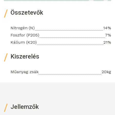
Összetevők
Nitrogén (N)
14%
Foszfor (P2O5)
7%
Kálium (K2O)
21%
Kiszerelés
Műanyag zsák
20kg
Jellemzők