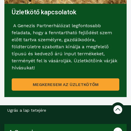
Üzletkötő kapcsolatok
A Genezis Partnerhálózat legfontosabb
feladata, hogy a fenntartható fejlődést szem
előtt tartva személyre, gazdálkodóra,
földterületre szabottan kínálja a megfelelő
típusú és kedvező árú input termékeket,
terményét fel is vásárolják. Üzletkötőink várják
hívásukat!
MEGKERESEM AZ ÜZLETKÖTŐM
Ugrás a lap tetejére