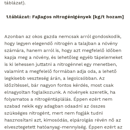
táblázat).
1.táblázat: Fajlagos nitrogénigények [kg/t hozam]
Azonban az okos gazda nemcsak arról gondoskodik,
hogy legyen elegendő nitrogén a talajban a növény
számára, hanem arról is, hogy azt megfelelő időben
kapja meg a növény, és lehetőleg egyéb tápelemeket
is ki lehessen juttatni a nitrogénnel egy menetben,
valamint a megfelelő formában adja oda, a lehető
legkisebb veszteség árán, a legolcsóbban. Az
időzítéssel, bár nagyon fontos kérdés, most csak
elnagyoltan foglalkozunk. A növények szeretik, ha
folyamatos a nitrogéntáplálás. Éppen ezért nem
szabad nekik egy adagban odaadni az összes
szükséges nitrogént, mert nem fogják tudni
hasznosítani azt, kimosódás, elpárolgás révén nő az
elvesztegetett hatóanyag-mennyiség. Éppen ezért az