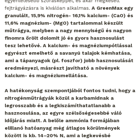
egyenletesebb szórásképpel, és akár megkésett
fejtrágyázásra is kiválóan alkalmas.
A GreenMax egy
granulált, 15,9% nitrogén- 16,1% kalcium- (CaO) és
11,6% magnézium- (MgO) tartalommal készült
műtrágya, melyben a nagy mennyiségű és nagyon
finomra őrölt dolomit jó és gyors hasznosulást
tesz lehetővé. A kalcium- és magnéziumpótlással
egyrészt emelhető a savanyú talajok kémhatása,
ami a tápanyagok (pl. foszfor) jobb hasznosulását
eredményezi, másrészt javítható a növények
kalcium- és magnéziumellátása.
A hatékonyság szempontjából fontos tudni, hogy a
nitrogénműtrágyák közül a karbamidnak a
legrosszabb és a legkiszámíthatatlanabb a
hasznosulása, az egyre szélsőségesebbé váló
időjárás miatt. A belőle ammónia formájában
elillanó hatóanyag még átlagos körülmények
között is kb. 14–20% N, ami a legkevésbé