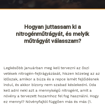
Hogyan juttassam ki a
nitrogénműtrágyát, és melyik
műtrágyát válasszam?
Legkésőbb januárban meg kell tervezni az őszi
vetések nitrogén-fejtrágyázását, hiszen közeleg az az
időszak, amikor a búza és a repce ismét fejlődésnek
indul, és akkor bizony nem szabad késlekedni. Oda
kell adni neki azt a mennyiségű nitrogént, amit a
növény a tervezett hozamhoz fel fog használni. Hogy
ez mennyi? Növényfajtól függően más és más (1.