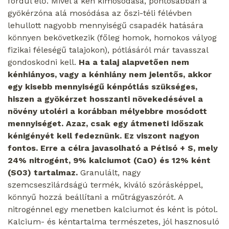
fordul elő. Mivel a kén kimosódása, pontosabban a
gyökérzóna alá mosódása az őszi-téli félévben
lehullott nagyobb mennyiségű csapadék hatására
könnyen bekövetkezik (főleg homok, homokos vályog
fizikai féleségű talajokon), pótlásáról már tavasszal
gondoskodni kell.
Ha a talaj alapvetően nem
kénhiányos, vagy a kénhiány nem jelentős, akkor
egy kisebb mennyiségű kénpótlás szükséges,
hiszen a gyökérzet hosszanti növekedésével a
növény utoléri a korábban mélyebbre mosódott
mennyiséget. Azaz, csak egy átmeneti időszak
kénigényét kell fedeznünk. Ez viszont nagyon
fontos. Erre a célra javasolható a Pétisó + S, mely
24% nitrogént, 9% kalciumot (CaO) és 12% ként
(SO
3
) tartalmaz.
Granulált, nagy
szemcseszilárdságú termék, kiváló szórásképpel,
könnyű hozzá beállítani a műtrágyaszórót. A
nitrogénnel egy menetben kalciumot és ként is pótol.
Kalcium- és kéntartalma természetes, jól hasznosuló