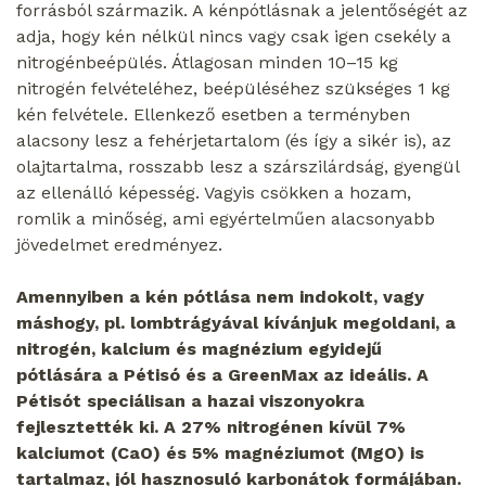
forrásból származik. A kénpótlásnak a jelentőségét az
adja, hogy kén nélkül nincs vagy csak igen csekély a
nitrogénbeépülés. Átlagosan minden 10–15 kg
nitrogén felvételéhez, beépüléséhez szükséges 1 kg
kén felvétele. Ellenkező esetben a terményben
alacsony lesz a fehérjetartalom (és így a sikér is), az
olajtartalma, rosszabb lesz a szárszilárdság, gyengül
az ellenálló képesség. Vagyis csökken a hozam,
romlik a minőség, ami egyértelműen alacsonyabb
jövedelmet eredményez.
Amennyiben a kén pótlása nem indokolt, vagy
máshogy, pl. lombtrágyával kívánjuk megoldani, a
nitrogén, kalcium és magnézium egyidejű
pótlására a Pétisó és a GreenMax az ideális. A
Pétisót speciálisan a hazai viszonyokra
fejlesztették ki. A 27% nitrogénen kívül 7%
kalciumot (CaO) és 5% magnéziumot (MgO) is
tartalmaz, jól hasznosuló karbonátok formájában.