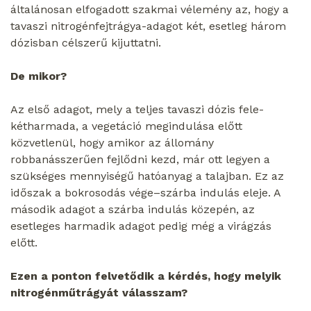
általánosan elfogadott szakmai vélemény az, hogy a
tavaszi nitrogénfejtrágya-adagot két, esetleg három
dózisban célszerű kijuttatni.
De mikor?
Az első adagot, mely a teljes tavaszi dózis fele-
kétharmada, a vegetáció megindulása előtt
közvetlenül, hogy amikor az állomány
robbanásszerűen fejlődni kezd, már ott legyen a
szükséges mennyiségű hatóanyag a talajban. Ez az
időszak a bokrosodás vége–szárba indulás eleje. A
második adagot a szárba indulás közepén, az
esetleges harmadik adagot pedig még a virágzás
előtt.
Ezen a ponton felvetődik a kérdés, hogy melyik
nitrogénműtrágyát válasszam?