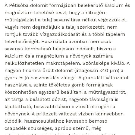
A Pétisóba dolomit formájában belekerülő kalcium és
magnézium lehetővé teszi, hogy a nitrogén-
műtrágyázást a talaj savanyítása nélkül végezzük el.
Vagyis nem degradáljuk a talaj szerkezetét, nem
rontjuk tovább vízgazdálkodását és a többi tápelem
felvehetőségét. Használata azonban nemcsak
savanyú kémhatású talajokon indokolt, hiszen a
kalcium és a magnézium a növények számára
nélkülözhetetlen makrotápelem. Szórásképe kiváló. A
nagyon finomra őrölt dolomit (átlagosan <40 µm) a
gyors és jó hasznosulás záloga. A granulált változatot
használva a szinte tökéletes gömb formájának
köszönhetően egyszerű beállítani a műtrágyaszórót,
az tartja a beállított dózist, nagyobb távolságra is
kijuttatható, hosszabb távon biztosít nitrogént a
növénynek. A prillezett változat vízben könnyebben
oldódik, hasznosulásához kevesebb bemosó
csapadék szükséges, apróbb szemű, még