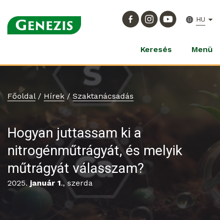
HU
Keresés
Menü
Főoldal
/
Hírek
/
Szaktanácsadás
Hogyan juttassam ki a
nitrogénműtrágyát, és melyik
műtrágyát válasszam?
2025.
január 1
., szerda