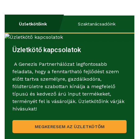
Üzletkötőink
Szaktanácsadóink
Üzletkötő kapcsolatok
A Genezis Partnerhálózat legfontosabb
feladata, hogy a fenntartható fejlődést szem
előtt tartva személyre, gazdálkodóra,
földterületre szabottan kínálja a megfelelő
típusú és kedvező árú input termékeket,
terményét fel is vásárolják. Üzletkötőink várják
hívásukat!
MEGKERESEM AZ ÜZLETKÖTŐM