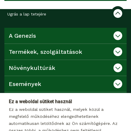
Ugrás a lap tetejére
A Genezis
Termékek, szolgáltatások
Növénykultúrák
Események
Katalógusok
Ez a weboldal sütiket használ
Ez a weboldal sütiket használ, melyek közül a
Kapcsolat
megfelelő működéséhez elengedhetetlenek
automatikusan letöltődnek az Ön számítógépére. Az
összes többi, a működéshez nem feltétlenül