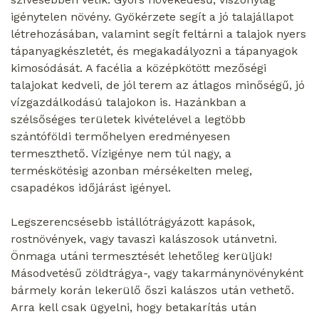
igénytelen növény. Gyökérzete segít a jó talajállapot
létrehozásában, valamint segít feltárni a talajok nyers
tápanyagkészletét, és megakadályozni a tápanyagok
kimosódását. A facélia a középkötött mezőségi
talajokat kedveli, de jól terem az átlagos minőségű, jó
vízgazdálkodású talajokon is. Hazánkban a
szélsőséges területek kivételével a legtöbb
szántóföldi termőhelyen eredményesen
termeszthető. Vízigénye nem túl nagy, a
terméskötésig azonban mérsékelten meleg,
csapadékos időjárást igényel.
Legszerencsésebb istállótrágyázott kapások,
rostnövények, vagy tavaszi kalászosok utánvetni.
Önmaga utáni termesztését lehetőleg kerüljük!
Másodvetésű zöldtrágya-, vagy takarmánynövényként
bármely korán lekerülő őszi kalászos után vethető.
Arra kell csak ügyelni, hogy betakarítás után