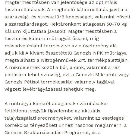
magtermesztésben van jelentősége az optimális
foszforellátásnak. A megfelelő káliumellátás javítja a
szárazság- és stressztűrő képességet, valamint növeli
a szárszilárdságot. Hektáronként átlagosan 50-70 kg
kálium kijuttatása javasolt. Magtermesztésben a
foszfor és kálium műtrágyát ősszel, míg
másodvetésként termesztve az elővetemény alá
adjuk ki! A kívánt összetételű Genezis NPK műtrágya
megtalálható a Nitrogénművek Zrt. termékpalettáján.
A mikroelemek közül a bór, a cink, valamint a réz
pótlására lehet szükség, ezt a Genezis Mikromix vagy
Genezis Pétisol termékcsalád valamely tagjával
végzett levéltrágyázással tehetjük meg.
A műtrágya konkrét adagjának számításakor
feltétlenül vegyük figyelembe az aktuális
talajvizsgálati eredményeket, valamint az esetleges
korrekciós tényezőket! Ehhez hasznos megismerni a
Genezis Szaktanácsadási Programot, és a