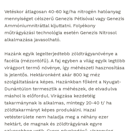
Vetéskor átlagosan 40-60 kg/ha nitrogén hatóanyag
mennyiséget célszerű Genezis Pétisóval vagy Genezis
Ammóniumnitráttal kijuttatni. Folyékony
műtrágyázási technológia esetén Genezis Nitrosol
alkalmazása javasolható.
Hazánk egyik legelterjedtebb zöldtrágyanövénye a
facélia (mézontófű). A faj egyben a világ egyik legtöbb
virágport termő növénye, így méhészeti hasznosítása
is jelentős. Hektáronként akár 800 kg méz
szolgáltatására képes. Hazánkban főként a Nyugat-
Dunántúlon termesztik a méhészek, de elvadulva
máshol is előfordul. Virágzása kezdetéig
takarmánynak is alkalmas, mintegy 20-40 t/ ha
zöldtakarmányt képes produkálni. Hazai
vetésterülete nem haladja meg a néhány ezer
hektárt, de magnak és zöldtrágyának egyre
szívesebben vetik. Gyors növekedésű, viszonylag