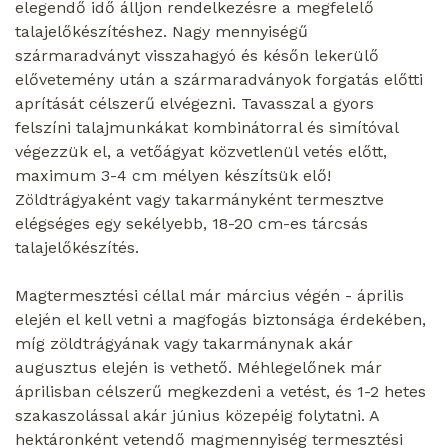
elegendő idő álljon rendelkezésre a megfelelő
talajelőkészítéshez. Nagy mennyiségű
szármaradványt visszahagyó és későn lekerülő
elővetemény után a szármaradványok forgatás előtti
aprítását célszerű elvégezni. Tavasszal a gyors
felszíni talajmunkákat kombinátorral és simítóval
végezzük el, a vetőágyat közvetlenül vetés előtt,
maximum 3-4 cm mélyen készítsük elő!
Zöldtrágyaként vagy takarmányként termesztve
elégséges egy sekélyebb, 18-20 cm-es tárcsás
talajelőkészítés.
Magtermesztési céllal már március végén - április
elején el kell vetni a magfogás biztonsága érdekében,
míg zöldtrágyának vagy takarmánynak akár
augusztus elején is vethető. Méhlegelőnek már
áprilisban célszerű megkezdeni a vetést, és 1-2 hetes
szakaszolással akár június közepéig folytatni. A
hektáronként vetendő magmennyiség termesztési