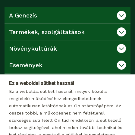
A Genezis
Termékek, szolgáltatások
Növénykultúrák
Események
Katalógusok
Ez a weboldal sütiket használ
Ez a weboldal sütiket használ, melyek közül a
Kapcsolat
megfelelő működéséhez elengedhetetlenek
automatikusan letöltődnek az Ön számítógépére. Az
összes többi, a működéshez nem feltétlenül
Dokumentumtár
szükséges süti felett Ön tud rendelkezni a sütikezelő
boksz segítségével, ahol minden további technikai és
jogi részletet is megtalál a sütikkel kapcsolatosan.