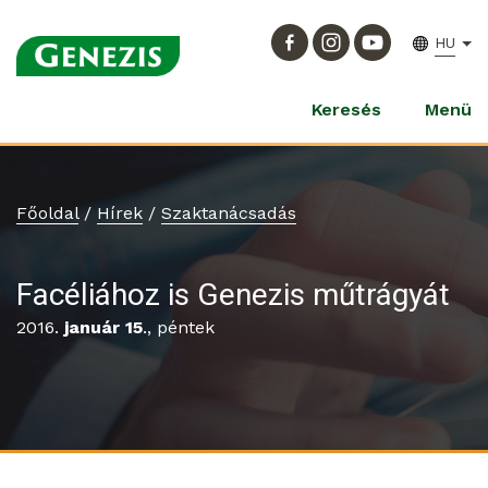
HU
Keresés
Menü
Főoldal
/
Hírek
/
Szaktanácsadás
Facéliához is Genezis műtrágyát
2016.
január 15
., péntek