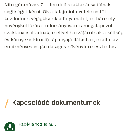
Nitrogénművek Zrt. területi szaktanácsadóinak
segítségét kérni. Ők a talajminta vételezéstől
kezdődően végigkísérik a folyamatot, és bármely
növénykultúrára tudományosan is megalapozott
szaktanácsot adnak, mellyel hozzájárulnak a költség-
és környezetkímélő tápanyagellátáshoz, ezáltal az
eredményes és gazdaságos növénytermesztéshez.
Kapcsolódó dokumentumok
Facéliához is Genezis műtrágyát