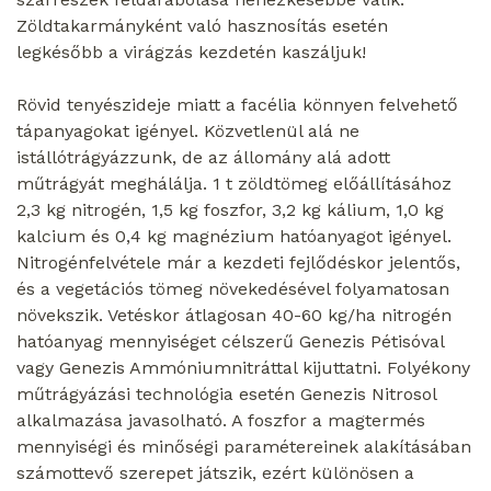
Zöldtakarmányként való hasznosítás esetén
legkésőbb a virágzás kezdetén kaszáljuk!
Rövid tenyészideje miatt a facélia könnyen felvehető
tápanyagokat igényel. Közvetlenül alá ne
istállótrágyázzunk, de az állomány alá adott
műtrágyát meghálálja. 1 t zöldtömeg előállításához
2,3 kg nitrogén, 1,5 kg foszfor, 3,2 kg kálium, 1,0 kg
kalcium és 0,4 kg magnézium hatóanyagot igényel.
Nitrogénfelvétele már a kezdeti fejlődéskor jelentős,
és a vegetációs tömeg növekedésével folyamatosan
növekszik. Vetéskor átlagosan 40-60 kg/ha nitrogén
hatóanyag mennyiséget célszerű Genezis Pétisóval
vagy Genezis Ammóniumnitráttal kijuttatni. Folyékony
műtrágyázási technológia esetén Genezis Nitrosol
alkalmazása javasolható. A foszfor a magtermés
mennyiségi és minőségi paramétereinek alakításában
számottevő szerepet játszik, ezért különösen a