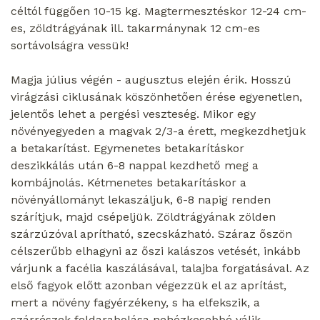
céltól függően 10-15 kg. Magtermesztéskor 12-24 cm-
es, zöldtrágyának ill. takarmánynak 12 cm-es
sortávolságra vessük!
Magja július végén - augusztus elején érik. Hosszú
virágzási ciklusának köszönhetően érése egyenetlen,
jelentős lehet a pergési veszteség. Mikor egy
növényegyeden a magvak 2/3-a érett, megkezdhetjük
a betakarítást. Egymenetes betakarításkor
deszikkálás után 6-8 nappal kezdhető meg a
kombájnolás. Kétmenetes betakarításkor a
növényállományt lekaszáljuk, 6-8 napig renden
szárítjuk, majd csépeljük. Zöldtrágyának zölden
szárzúzóval aprítható, szecskázható. Száraz őszön
célszerűbb elhagyni az őszi kalászos vetését, inkább
várjunk a facélia kaszálásával, talajba forgatásával. Az
első fagyok előtt azonban végezzük el az aprítást,
mert a növény fagyérzékeny, s ha elfekszik, a
szárrészek feldarabolása nehézkesebbé válik.