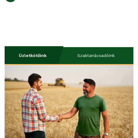
Üzletkötőink
Szaktanácsadóink