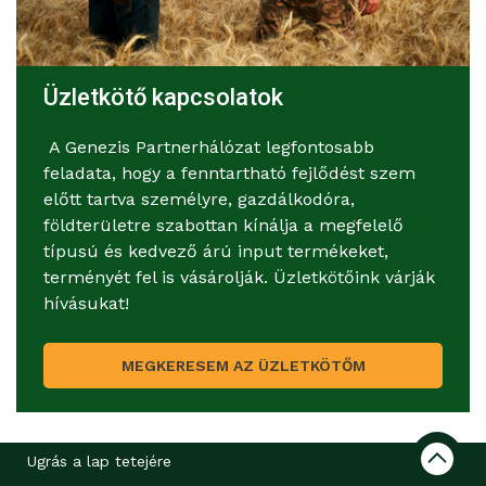
Üzletkötő kapcsolatok
A Genezis Partnerhálózat legfontosabb
feladata, hogy a fenntartható fejlődést szem
előtt tartva személyre, gazdálkodóra,
földterületre szabottan kínálja a megfelelő
típusú és kedvező árú input termékeket,
terményét fel is vásárolják. Üzletkötőink várják
hívásukat!
MEGKERESEM AZ ÜZLETKÖTŐM
Ugrás a lap tetejére