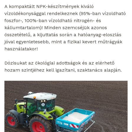
A kompaktált NPK-készítmények kiváló
vízoldékonysággal rendelkeznek (95%-ban vízoldható
foszfor-, 100%-ban vízoldható nitrogén- és
káliumtartalom)! Minden szemcséjük azonos
összetételű, a kijuttatás során a hatóanyag-eloszlás
jóval egyenletesebb, mint a fizikai kevert műtrágyák
használatakor!
Dózisukat az ökológiai adottságok és az elérhető
hozam szintjéhez kell igazítani, szaktanács alapján.