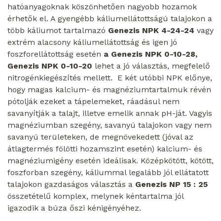
hatóanyagoknak köszönhetően nagyobb hozamok
érhetők el. A gyengébb káliumellátottságú talajokon a
több káliumot tartalmazó
Genezis NPK 4-24-24
vagy
extrém alacsony káliumellátottság és igen jó
foszforellátottság esetén
a Genezis NPK 0-10-28,
Genezis NPK 0-10-20
lehet a jó választás, megfelelő
nitrogénkiegészítés mellett. E két utóbbi NPK előnye,
hogy magas kalcium- és magnéziumtartalmuk révén
pótolják ezeket a tápelemeket, ráadásul nem
savanyítják a talajt, illetve emelik annak pH-ját. Vagyis
magnéziumban szegény, savanyú talajokon vagy nem
savanyú területeken, de megnövekedett (jóval az
átlagtermés fölötti hozamszint esetén) kalcium- és
magnéziumigény esetén ideálisak. Középkötött, kötött,
foszforban szegény, káliummal legalább jól ellátatott
talajokon gazdaságos választás a
Genezis NP 15 : 25
összetételű komplex, melynek kéntartalma jól
igazodik a búza őszi kénigényéhez.