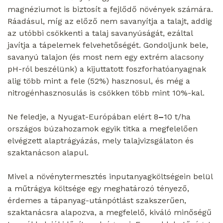
magnéziumot is biztosít a fejlődő növények számára.
Ráadásul, míg az előző nem savanyítja a talajt, addig
az utóbbi csökkenti a talaj savanyúságát, ezáltal
javítja a tápelemek felvehetőségét. Gondoljunk bele,
savanyú talajon (és most nem egy extrém alacsony
pH-ról beszélünk) a kijuttatott foszforhatóanyagnak
alig több mint a fele (52%) hasznosul, és még a
nitrogénhasznosulás is csökken több mint 10%-kal.
Ne feledje, a Nyugat-Európában elért 8
–
10 t/ha
országos búzahozamok egyik titka a megfelelően
elvégzett alaptrágyázás, mely talajvizsgálaton és
szaktanácson alapul.
Mivel a növénytermesztés inputanyagköltségein belül
a műtrágya költsége egy meghatározó tényező,
érdemes a tápanyag-utánpótlást szakszerűen,
szaktanácsra alapozva, a megfelelő, kiváló minőségű