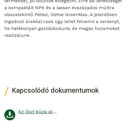
termékkel, jól időzítve elvégezni. Erre ad lehetőséget
a kompaktált NPK és a lassan évszázados múltra
visszatekintő Pétisó, illetve GreenMax. A jelentősen
ingadozó árakkal csak úgy lehet felvenni a versenyt,
ha hatékonyan gazdálkodunk, és magas hozamokat
realizálunk.
Kapcsolódó dokumentumok
Az őszi búza alaptrágyázása