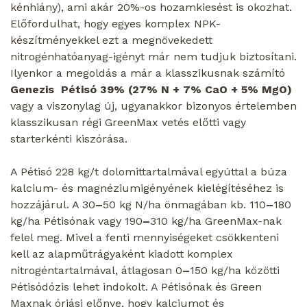
kénhiány), ami akár 20%-os hozamkiesést is okozhat.
Előfordulhat, hogy egyes komplex NPK-
készítményekkel ezt a megnövekedett
nitrogénhatóanyag-igényt már nem tudjuk biztosítani.
Ilyenkor a megoldás a már a klasszikusnak számító
Genezis
Pétisó 39% (27% N + 7% CaO + 5% MgO)
vagy a viszonylag új, ugyanakkor bizonyos értelemben
klasszikusan régi GreenMax vetés előtti vagy
starterkénti kiszórása.
A Pétisó 228 kg/t dolomittartalmával egyúttal a búza
kalcium- és magnéziumigényének kielégítéséhez is
hozzájárul. A 30
–
50 kg N/ha önmagában kb. 110
–
180
kg/ha Pétisónak vagy 190
–
310 kg/ha GreenMax-nak
felel meg. Mivel a fenti mennyiségeket csökkenteni
kell az alapműtrágyaként kiadott komplex
nitrogéntartalmával, átlagosan 0
–
150 kg/ha közötti
Pétisódózis lehet indokolt. A Pétisónak és Green
Maxnak óriási előnye, hogy kalciumot és