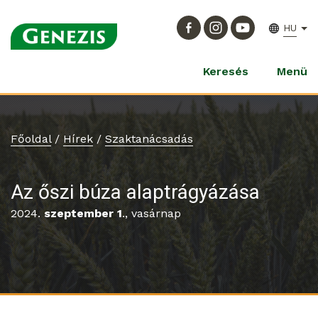
HU
Keresés
Menü
Főoldal
/
Hírek
/
Szaktanácsadás
Az őszi búza alaptrágyázása
2024.
szeptember 1
., vasárnap