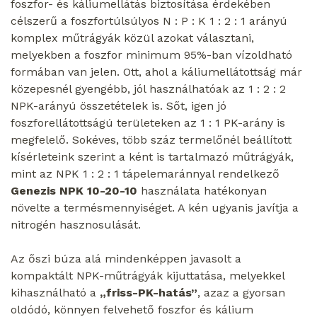
foszfor- és káliumellátás biztosítása érdekében
célszerű a foszfortúlsúlyos N : P : K 1 : 2 : 1 arányú
komplex műtrágyák közül azokat választani,
melyekben a foszfor minimum 95%-ban vízoldható
formában van jelen. Ott, ahol a káliumellátottság már
közepesnél gyengébb, jól használhatóak az 1 : 2 : 2
NPK-arányú összetételek is. Sőt, igen jó
foszforellátottságú területeken az 1 : 1 PK-arány is
megfelelő. Sokéves, több száz termelőnél beállított
kísérleteink szerint a ként is tartalmazó műtrágyák,
mint az NPK 1 : 2 : 1 tápelemaránnyal rendelkező
Genezis NPK 10-20-10
használata hatékonyan
növelte a termésmennyiséget. A kén ugyanis javítja a
nitrogén hasznosulását.
Az őszi búza alá mindenképpen javasolt a
kompaktált NPK-műtrágyák kijuttatása, melyekkel
kihasználható a
„friss-PK-hatás”
, azaz a gyorsan
oldódó, könnyen felvehető foszfor és kálium