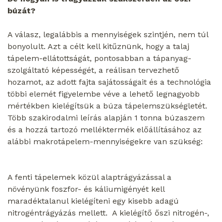
búzát?
A válasz, legalábbis a mennyiségek szintjén, nem túl
bonyolult. Azt a célt kell kitűznünk, hogy a talaj
tápelem-ellátottságát, pontosabban a tápanyag-
szolgáltató képességét, a reálisan tervezhető
hozamot, az adott fajta sajátosságait és a technológia
többi elemét figyelembe véve a lehető legnagyobb
mértékben kielégítsük a búza tápelemszükségletét.
Több szakirodalmi leírás alapján 1 tonna búzaszem
és a hozzá tartozó melléktermék előállításához az
alábbi makrotápelem-mennyiségekre van szükség:
A fenti tápelemek közül alaptrágyázással a
növényünk foszfor- és káliumigényét kell
maradéktalanul kielégíteni egy kisebb adagú
nitrogéntrágyázás mellett. A kielégítő őszi nitrogén-,