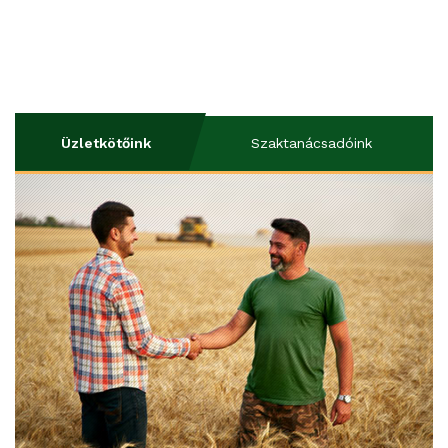
Üzletkötőink
Szaktanácsadóink