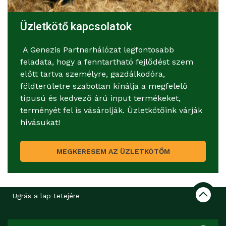
Üzletkötő kapcsolatok
A Genezis Partnerhálózat legfontosabb
feladata, hogy a fenntartható fejlődést szem
előtt tartva személyre, gazdálkodóra,
földterületre szabottan kínálja a megfelelő
típusú és kedvező árú input termékeket,
terményét fel is vásárolják. Üzletkötőink várják
hívásukat!
MEGKERESEM AZ ÜZLETKÖTŐM
Ugrás a lap tetejére