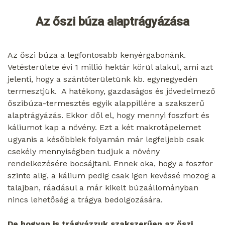
Az őszi búza alaptrágyázása
Az őszi búza a legfontosabb kenyérgabonánk.
Vetésterülete évi 1 millió hektár körül alakul, ami azt
jelenti, hogy a szántóterületünk kb. egynegyedén
termesztjük. A hatékony, gazdaságos és jövedelmező
őszibúza-termesztés egyik alappillére a szakszerű
alaptrágyázás. Ekkor dől el, hogy mennyi foszfort és
káliumot kap a növény. Ezt a két makrotápelemet
ugyanis a későbbiek folyamán már legfeljebb csak
csekély mennyiségben tudjuk a növény
rendelkezésére bocsájtani. Ennek oka, hogy a foszfor
szinte alig, a kálium pedig csak igen kevéssé mozog a
talajban, ráadásul a már kikelt búzaállományban
nincs lehetőség a trágya bedolgozására.
De hogyan is trágyázzuk szakszerűen az őszi