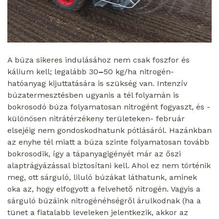
A búza sikeres indulásához nem csak foszfor és
kálium kell; legalább 30
–
50 kg/ha nitrogén-
hatóanyag kijuttatására is szükség van. Intenzív
búzatermesztésben ugyanis a tél folyamán is
bokrosodó búza folyamatosan nitrogént fogyaszt, és -
különösen nitrátérzékeny területeken- február
elsejéig nem gondoskodhatunk pótlásáról. Hazánkban
az enyhe tél miatt a búza szinte folyamatosan tovább
bokrosodik, így a tápanyagigényét már az őszi
alaptrágyázással biztosítani kell. Ahol ez nem történik
meg, ott sárguló, liluló búzákat láthatunk, aminek
oka az, hogy elfogyott a felvehető nitrogén. Vagyis a
sárguló búzáink nitrogénéhségről árulkodnak (ha a
tünet a fiatalabb leveleken jelentkezik, akkor az