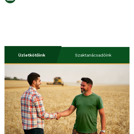
Üzletkötőink
Szaktanácsadóink