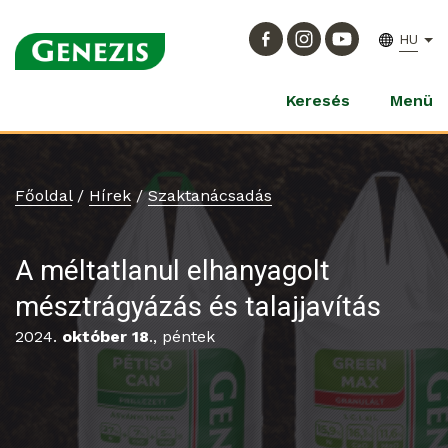
HU
Keresés
Menü
Főoldal
/
Hírek
/
Szaktanácsadás
A méltatlanul elhanyagolt
mésztrágyázás és talajjavítás
2024.
október 18
., péntek