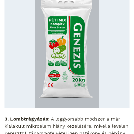
3. Lombtrágyázás:
A leggyorsabb módszer a már
kialakult mikroelem hiány kezelésére, mivel a levélen
keresztüli tápanyagfelvétel igen hatékony és néhány