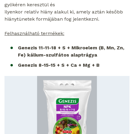
gyökéren keresztül és
ilyenkor relatív hiány alakul ki, amely aztán később
hiánytünetek formájában fog jelentkezni.
Felhasználható termékek:
Genezis 11-11-18 + S + Mikroelem (B, Mn, Zn,
Fe) kálium-szulfátos alaptrágya
Genezis 8-15-15 + S + Ca + Mg + B