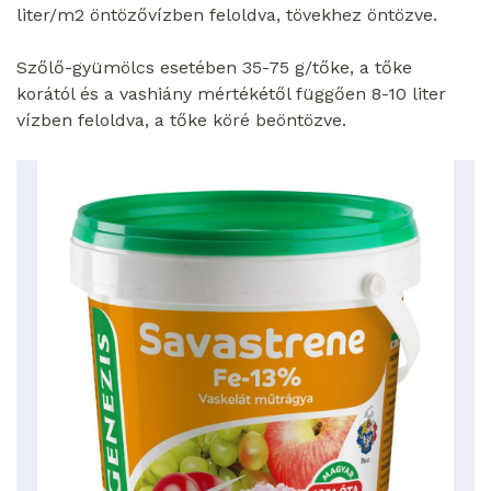
liter/m
2
öntözővízben feloldva, tövekhez öntözve.
Szőlő-gyümölcs esetében 35-75 g/tőke, a tőke
korától és a vashiány mértékétől függően 8-10 liter
vízben feloldva, a tőke köré beöntözve.