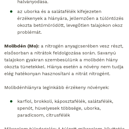
halványodása.
az uborka és a salátafélék kifejezeten
érzékenyek a hiányára, jellemzően a túlöntözés
okozta betömörödött, levegőtlen talajokon okoz
problémát.
Molibdén (Mo):
a nitrogén anyagcserében vesz részt,
elsősorban a nitrátok feldolgozása során. Savanyú
talajokon gyakran szembesülünk a molibdén hiány
okozta tünetekkel. Hiánya esetén a növény nem tudja
elég hatékonyan hasznosítani a nitrát nitrogént.
Molibdénhiányra leginkább érzékeny növények:
karfiol, brokkoli, káposztafélék, salátafélék,
spenót, hüvelyesek többsége, uborka,
paradicsom, citrusfélék
Mikroelem túladagolás:
A túlzott mikroelem-kijuttatás