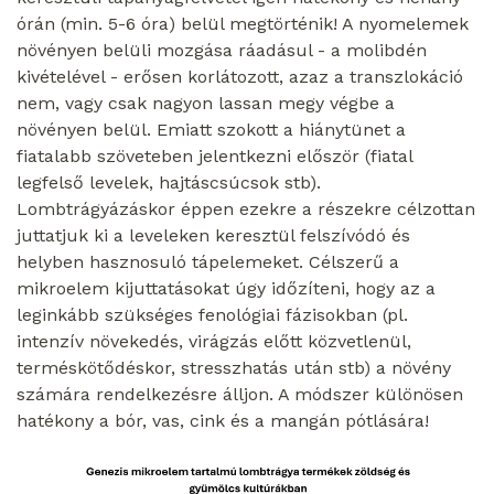
órán (min. 5-6 óra) belül megtörténik! A nyomelemek
növényen belüli mozgása ráadásul - a molibdén
kivételével - erősen korlátozott, azaz a transzlokáció
nem, vagy csak nagyon lassan megy végbe a
növényen belül. Emiatt szokott a hiánytünet a
fiatalabb szöveteben jelentkezni először (fiatal
legfelső levelek, hajtáscsúcsok stb).
Lombtrágyázáskor éppen ezekre a részekre célzottan
juttatjuk ki a leveleken keresztül felszívódó és
helyben hasznosuló tápelemeket. Célszerű a
mikroelem kijuttatásokat úgy időzíteni, hogy az a
leginkább szükséges fenológiai fázisokban (pl.
intenzív növekedés, virágzás előtt közvetlenül,
terméskötődéskor, stresszhatás után stb) a növény
számára rendelkezésre álljon. A módszer különösen
hatékony a bór, vas, cink és a mangán pótlására!