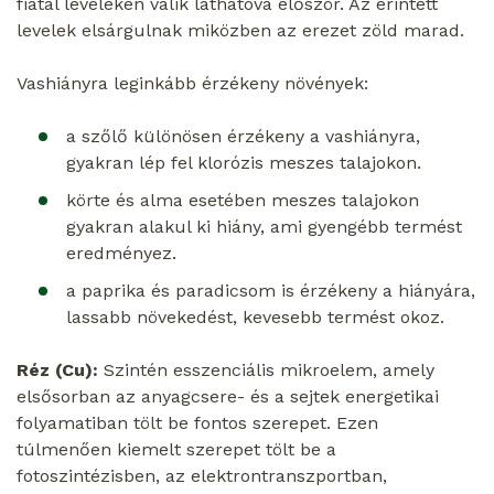
fiatal leveleken válik láthatóvá először. Az érintett
levelek elsárgulnak miközben az erezet zöld marad.
Vashiányra leginkább érzékeny növények:
a szőlő különösen érzékeny a vashiányra,
gyakran lép fel klorózis meszes talajokon.
körte és alma esetében meszes talajokon
gyakran alakul ki hiány, ami gyengébb termést
eredményez.
a paprika és paradicsom is érzékeny a hiányára,
lassabb növekedést, kevesebb termést okoz.
Réz (Cu):
Szintén esszenciális mikroelem, amely
elsősorban az anyagcsere- és a sejtek energetikai
folyamatiban tölt be fontos szerepet. Ezen
túlmenően kiemelt szerepet tölt be a
fotoszintézisben, az elektrontranszportban,