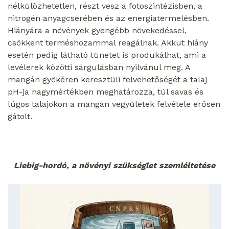
nélkülözhetetlen, részt vesz a fotoszintézisben, a
nitrogén anyagcserében és az energiatermelésben.
Hiányára a növények gyengébb növekedéssel,
csökkent terméshozammal reagálnak. Akkut hiány
esetén pedig látható tünetet is produkálhat, ami a
levélerek közötti sárgulásban nyilvánul meg. A
mangán gyökéren keresztüli felvehetőségét a talaj
pH-ja nagymértékben meghatározza, túl savas és
lúgos talajokon a mangán vegyületek felvétele erősen
gátolt.
Liebig-hordó, a növényi szükséglet szemléltetése