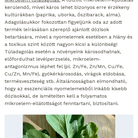
kerülendő, mivel káros lehet bizonyos erre érzékeny
kultúrákban (paprika, uborka, őszibarack, alma).
Adagolásukkor fokozottan figyeljünk oda az adott
termék leírásában szereplő ajánlott dózisok
betartására, mivel a nyomelemek esetében a hiány és
a toxikus szint között nagyon kicsi a különbség!
Túladagolás esetén a növényeink károsodhatnak,
előfordulhat levélperzselés, mikroelem-
antagonizmus léphet fel (pl. Zn/Fe, Zn/Mn, Cu/Fe,
Cu/Zn, Mn/Fe), gyökérkárosodás, virágok eldobása,
termésveszteség stb. Általánosságban elmondható,
hogy az esszenciális nyomelemekből inkább kisebb
dózisokkal, de ismételten kell a folyamatos
mikroelem-ellátottságot fenntartani, biztosítani.