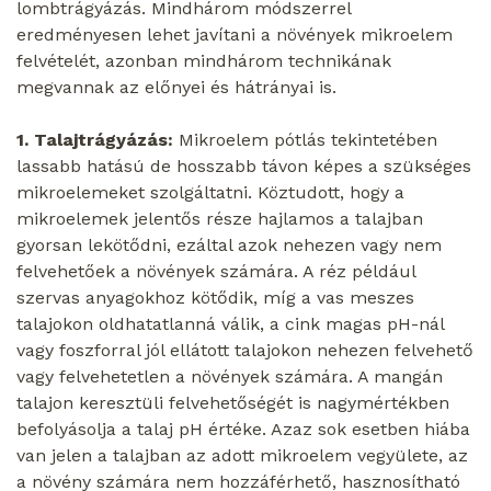
lombtrágyázás. Mindhárom módszerrel
eredményesen lehet javítani a növények mikroelem
felvételét, azonban mindhárom technikának
megvannak az előnyei és hátrányai is.
1. Talajtrágyázás:
Mikroelem pótlás tekintetében
lassabb hatású de hosszabb távon képes a szükséges
mikroelemeket szolgáltatni. Köztudott, hogy a
mikroelemek jelentős része hajlamos a talajban
gyorsan lekötődni, ezáltal azok nehezen vagy nem
felvehetőek a növények számára. A réz például
szervas anyagokhoz kötődik, míg a vas meszes
talajokon oldhatatlanná válik, a cink magas pH-nál
vagy foszforral jól ellátott talajokon nehezen felvehető
vagy felvehetetlen a növények számára. A mangán
talajon keresztüli felvehetőségét is nagymértékben
befolyásolja a talaj pH értéke. Azaz sok esetben hiába
van jelen a talajban az adott mikroelem vegyülete, az
a növény számára nem hozzáférhető, hasznosítható