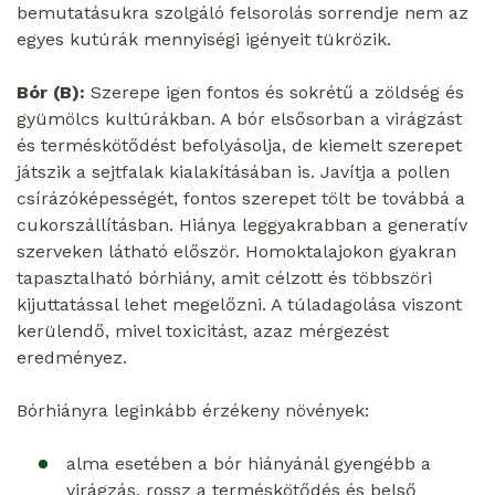
bemutatásukra szolgáló felsorolás sorrendje nem az
egyes kutúrák mennyiségi igényeit tükrözik.
Bór (B):
Szerepe igen fontos és sokrétű a zöldség és
gyümölcs kultúrákban. A bór elsősorban a virágzást
és terméskötődést befolyásolja, de kiemelt szerepet
játszik a sejtfalak kialakításában is. Javítja a pollen
csírázóképességét, fontos szerepet tölt be továbbá a
cukorszállításban. Hiánya leggyakrabban a generatív
szerveken látható először. Homoktalajokon gyakran
tapasztalható bórhiány, amit célzott és többszöri
kijuttatással lehet megelőzni. A túladagolása viszont
kerülendő, mivel toxicitást, azaz mérgezést
eredményez.
Bórhiányra leginkább érzékeny növények:
alma esetében a bór hiányánál gyengébb a
virágzás, rossz a terméskötődés és belső