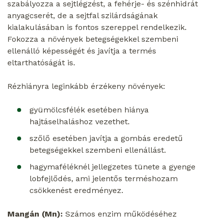
szabályozza a sejtlégzést, a fehérje- és szénhidrát
anyagcserét, de a sejtfal szilárdságának
kialakulásában is fontos szereppel rendelkezik.
Fokozza a növények betegségekkel szembeni
ellenálló képességét és javítja a termés
eltarthatóságát is.
Rézhiányra leginkább érzékeny növények:
gyümölcsfélék esetében hiánya
hajtáselhaláshoz vezethet.
szőlő esetében javítja a gombás eredetű
betegségekkel szembeni ellenállást.
hagymaféléknél jellegzetes tünete a gyenge
lobfejlődés, ami jelentős terméshozam
csökkenést eredményez.
Mangán (Mn):
Számos enzim működéséhez