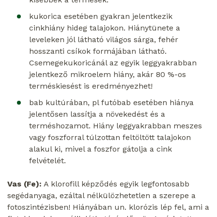
kukorica esetében gyakran jelentkezik
cinkhiány hideg talajokon. Hiánytünete a
leveleken jól látható világos sárga, fehér
hosszanti csíkok formájában látható.
Csemegekukoricánál az egyik leggyakrabban
jelentkező mikroelem hiány, akár 80 %-os
terméskiesést is eredményezhet!
bab kultúrában, pl futóbab esetében hiánya
jelentősen lassítja a növekedést és a
terméshozamot. Hiány leggyakrabban meszes
vagy foszforral túlzottan feltöltött talajokon
alakul ki, mivel a foszfor gátolja a cink
felvételét.
Vas (Fe):
A klorofill képződés egyik legfontosabb
segédanyaga, ezáltal nélkülözhetetlen a szerepe a
fotoszintézisben! Hiányában un. klorózis lép fel, ami a