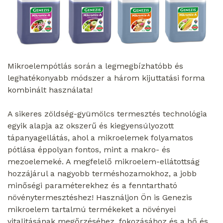
Mikroelempótlás során a legmegbízhatóbb és
leghatékonyabb módszer a három kijuttatási forma
kombinált használata!
A sikeres zöldség-gyümölcs termesztés technológia
egyik alapja az okszerű és kiegyensúlyozott
tápanyagellátás, ahol a mikroelemek folyamatos
pótlása éppolyan fontos, mint a makro- és
mezoelemeké. A megfelelő mikroelem-ellátottság
hozzájárul a nagyobb terméshozamokhoz, a jobb
minőségi paraméterekhez és a fenntartható
növénytermesztéshez! Használjon Ön is Genezis
mikroelem tartalmú termékeket a növényei
vitalitásának megőrzéséhez, fokozásához és a bő és