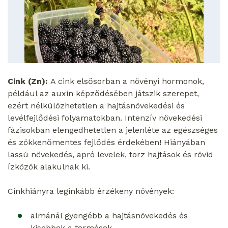
Cink (Zn):
A cink elsősorban a növényi hormonok,
például az auxin képződésében játszik szerepet,
ezért nélkülözhetetlen a hajtásnövekedési és
levélfejlődési folyamatokban. Intenzív növekedési
fázisokban elengedhetetlen a jelenléte az egészséges
és zökkenőmentes fejlődés érdekében! Hiányában
lassú növekedés, apró levelek, torz hajtások és rövid
ízközök alakulnak ki.
Cinkhiányra leginkább érzékeny növények:
almánál gyengébb a hajtásnövekedés és
kisebbek a termések.