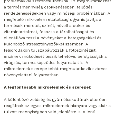
problémákkal szembesülhetünk. Ez megmutatkozhat
a termésmennyiség csökkenésében, fejlődési
rendellenességekben vagy minőségi problémákban. A
megfelelő mikroelem ellátottság ugyanis javítja a
termések méretét, színét, növeli a cukor és
vitamintartalmat, fokozza a tárolhatóságot és
ellenállóvá teszi a növényeket a betegségekkel és
különböző stressztényezőkkel szemben. A
felsoroltakon túl szabályozzák a fotoszintézist,
enzimek működését teszik lehetővé, befolyásolják a
virágzás, termésképződés folyamatait is. A
mikroelemek szerepe tehát megmutatkozik számos
növényélettani folyamatban.
A legfontosabb mikroelemek és szerepei:
A különböző zöldség és gyümölcskultúrák eltérően
reagálnak az egyes mikroelemek hiányára vagy akár a
túlzott mennyiségben való jelenlétre is. A lenti