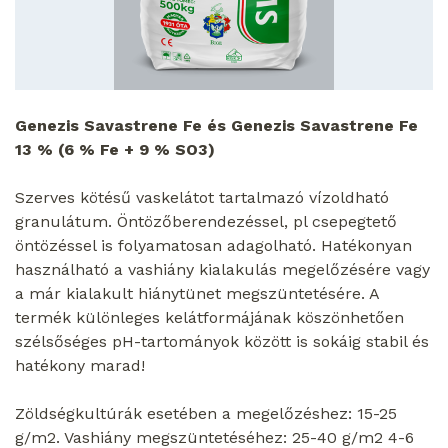
Genezis Savastrene Fe és Genezis Savastrene Fe
13 % (6 % Fe + 9 % SO
3
)
Szerves kötésű vaskelátot tartalmazó vízoldható
granulátum. Öntözőberendezéssel, pl csepegtető
öntözéssel is folyamatosan adagolható. Hatékonyan
használható a vashiány kialakulás megelőzésére vagy
a már kialakult hiánytünet megszüntetésére. A
termék különleges kelátformájának köszönhetően
szélsőséges pH-tartományok között is sokáig stabil és
hatékony marad!
Zöldségkultúrák esetében a megelőzéshez: 15-25
g/m
2
. Vashiány megszüntetéséhez: 25-40 g/m
2
4-6