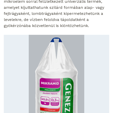
mikroelem sorral felületkezelt univerzális termék,
amelyet kijuttathatunk szilárd formában alap- vagy
fejtrágyaként, lombtrágyaként kipermetezhetünk a
levelekre, de vízben feloldva tápoldatként a
gyökérzónába közvetlenül is kiöntözhetünk.