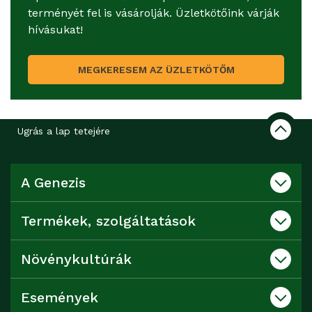
terményét fel is vásárolják. Üzletkötőink várják
hívásukat!
MEGKERESEM AZ ÜZLETKÖTŐM
Ugrás a lap tetejére
A Genezis
Termékek, szolgáltatások
Növénykultúrák
Események