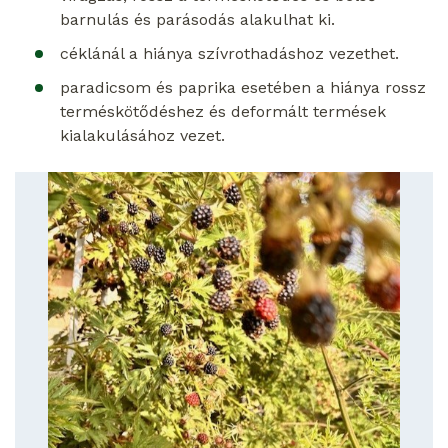
barnulás és parásodás alakulhat ki.
céklánál a hiánya szívrothadáshoz vezethet.
paradicsom és paprika esetében a hiánya rossz
terméskötődéshez és deformált termések
kialakulásához vezet.