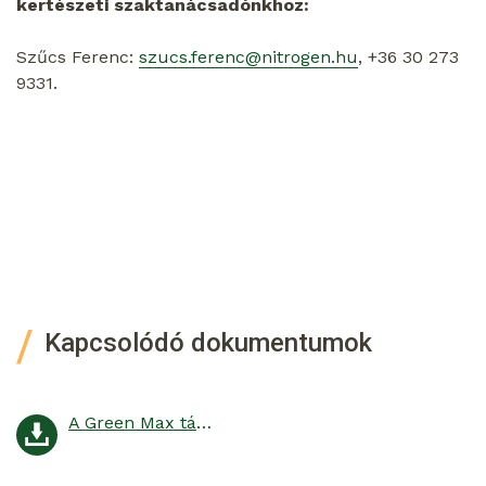
kertészeti szaktanácsadónkhoz:
Szűcs Ferenc:
szucs.ferenc@nitrogen.hu
, +36 30 273
9331.
Kapcsolódó dokumentumok
A Green Max tápanyagai a kiskert szolgálatában