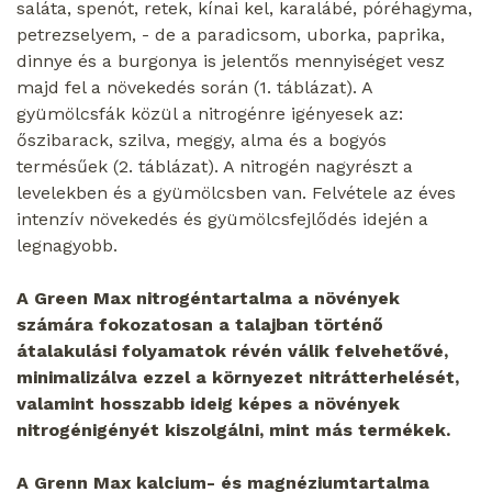
saláta, spenót, retek, kínai kel, karalábé, póréhagyma,
petrezselyem, - de a paradicsom, uborka, paprika,
dinnye és a burgonya is jelentős mennyiséget vesz
majd fel a növekedés során (1. táblázat). A
gyümölcsfák közül a nitrogénre igényesek az:
őszibarack, szilva, meggy, alma és a bogyós
termésűek (2. táblázat). A nitrogén nagyrészt a
levelekben és a gyümölcsben van. Felvétele az éves
intenzív növekedés és gyümölcsfejlődés idején a
legnagyobb.
A Green Max nitrogéntartalma a növények
számára fokozatosan a talajban történő
átalakulási folyamatok révén válik felvehetővé,
minimalizálva ezzel a környezet nitrátterhelését,
valamint hosszabb ideig képes a növények
nitrogénigényét kiszolgálni, mint más termékek.
A Grenn Max kalcium- és magnéziumtartalma