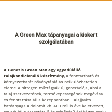
A Green Max tápanyagai a kiskert
szolgálatában
A Genezis Green Max egy egyedülálló
talajkondicionáló készítmény,
a fenntartható és
környezetbarát növénytáplálás nélkülözhetetlen
eleme. A nitrogén műtrágyák új generációja, ahol a
talaj szerkezetének, termőképességének megóvása
és fenntartása áll a középpontban. Talajjavító
hatóanyaga a dolomit kb. 400 millió éve keletkezett,
egyedülálló összetételű és minőségű ősi kőzet, mely