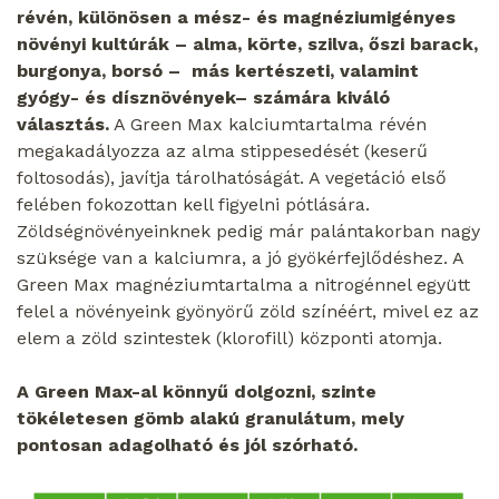
révén, különösen a mész- és magnéziumigényes
növényi kultúrák – alma, körte, szilva, őszi barack,
burgonya, borsó – más kertészeti, valamint
gyógy- és dísznövények– számára kiváló
választás.
A Green Max kalciumtartalma révén
megakadályozza az alma stippesedését (keserű
foltosodás), javítja tárolhatóságát. A vegetáció első
felében fokozottan kell figyelni pótlására.
Zöldségnövényeinknek pedig már palántakorban nagy
szüksége van a kalciumra, a jó gyökérfejlődéshez. A
Green Max magnéziumtartalma a nitrogénnel együtt
felel a növényeink gyönyörű zöld színéért, mivel ez az
elem a zöld szintestek (klorofill) központi atomja.
A Green Max-al könnyű dolgozni, szinte
tökéletesen gömb alakú granulátum, mely
pontosan adagolható és jól szórható.