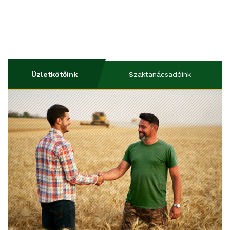
Üzletkötőink
Szaktanácsadóink