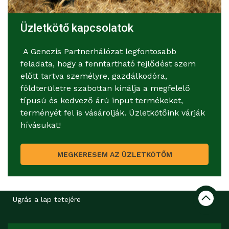
Üzletkötő kapcsolatok
A Genezis Partnerhálózat legfontosabb
feladata, hogy a fenntartható fejlődést szem
előtt tartva személyre, gazdálkodóra,
földterületre szabottan kínálja a megfelelő
típusú és kedvező árú input termékeket,
terményét fel is vásárolják. Üzletkötőink várják
hívásukat!
MEGKERESEM AZ ÜZLETKÖTŐM
Ugrás a lap tetejére