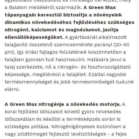
a Balaton mellékéről származik.
A Green Max
tápanyagain keresztül biztosítja a növényeink
dinamikus növekedéséhez fejlődéséhez szükséges
nitrogént, kalciumot és magnéziumot, javítja
ellenállóképességüket.
A gyártásánál alkalmazott
talajjavító összetevő szemcsemérete parányi (20-40
μm), így óriási fajlagos felületének köszönhetően a
talajban gyorsan tud hasznosulni. Hatására javul a
talaj szerkezete, nő a nitrogén- és foszforszolgáltató
képessége, megélénkül a talajélet. Ezáltal nagyobb
termésmennyiséget és jobb termésminőséget tudunk
elérni.
A Green Max nitrogénje a növekedés motorja.
A
korai fejlődési időszakot követő gyors növekedés
időszakában és később a termésképzés során is
szükséges pótlása. Nitrogénigényesek különösen a
nagy zöldtömeget fejlesztő levélzöldségek - a fejes