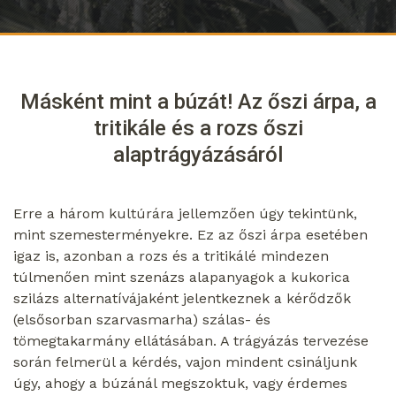
Másként mint a búzát! Az őszi árpa, a
tritikále és a rozs őszi
alaptrágyázásáról
Erre a három kultúrára jellemzően úgy tekintünk,
mint szemesterményekre. Ez az őszi árpa esetében
igaz is, azonban a rozs és a tritikálé mindezen
túlmenően mint szenázs alapanyagok a kukorica
szilázs alternatívájaként jelentkeznek a kérődzők
(elsősorban szarvasmarha) szálas- és
tömegtakarmány ellátásában. A trágyázás tervezése
során felmerül a kérdés, vajon mindent csináljunk
úgy, ahogy a búzánál megszoktuk, vagy érdemes