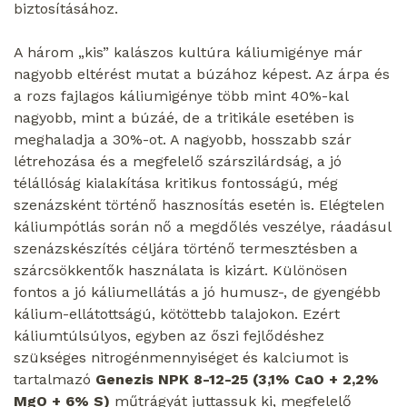
biztosításához.
A három „kis” kalászos kultúra káliumigénye már
nagyobb eltérést mutat a búzához képest. Az árpa és
a rozs fajlagos káliumigénye több mint 40%-kal
nagyobb, mint a búzáé, de a tritikále esetében is
meghaladja a 30%-ot. A nagyobb, hosszabb szár
létrehozása és a megfelelő szárszilárdság, a jó
télállóság kialakítása kritikus fontosságú, még
szenázsként történő hasznosítás esetén is. Elégtelen
káliumpótlás során nő a megdőlés veszélye, ráadásul
szenázskészítés céljára történő termesztésben a
szárcsökkentők használata is kizárt. Különösen
fontos a jó káliumellátás a jó humusz-, de gyengébb
kálium-ellátottságú, kötöttebb talajokon. Ezért
káliumtúlsúlyos, egyben az őszi fejlődéshez
szükséges nitrogénmennyiséget és kalciumot is
tartalmazó
Genezis NPK 8-12-25 (3,1% CaO + 2,2%
MgO + 6% S)
műtrágyát juttassuk ki, megfelelő