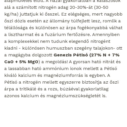
alapművelés előtt. A hazai gyakorlatban a kalászosok
alá a számított nitrogén adag 20-30%-át (30-50
kg/ha) juttatjuk ki ősszel. Ez elégséges, mert nagyobb
őszi dózis esetén az állomány túlfejlett lesz, romlik a
télállósága és különösen az árpa fogékonyabbá válhat
a lisztharmat és a fuzárium fertőzésre. Amennyiben
a komplexekkel nem tudunk elegendő nitrogént
kiadni - különösen humuszban szegény talajokon- ott
a magágyba dolgozott
Genezis Pétisó (27% N + 7%
CaO + 5% MgO
) a megoldás! A gyorsan ható nitrát és
a lassabban ható ammónium ionok mellett a Pétisó
kiváló kalcium és magnéziumforrás is egyben. A
Pétisó a nitrogén mellett egyszerre biztosítja az őszi
árpa a tritikálé és a rozs, búzáéval gyakorlatilag
azonos kalcium és magnéziumszükségletét is.