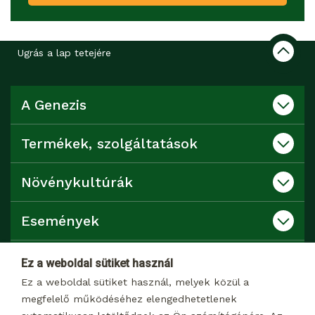
Ugrás a lap tetejére
A Genezis
Termékek, szolgáltatások
Növénykultúrák
Események
Katalógusok
Ez a weboldal sütiket használ
Ez a weboldal sütiket használ, melyek közül a
Kapcsolat
megfelelő működéséhez elengedhetetlenek