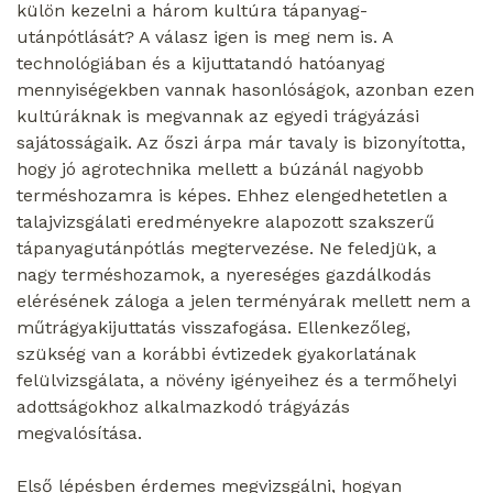
külön kezelni a három kultúra tápanyag-
utánpótlását? A válasz igen is meg nem is. A
technológiában és a kijuttatandó hatóanyag
mennyiségekben vannak hasonlóságok, azonban ezen
kultúráknak is megvannak az egyedi trágyázási
sajátosságaik. Az őszi árpa már tavaly is bizonyította,
hogy jó agrotechnika mellett a búzánál nagyobb
terméshozamra is képes. Ehhez elengedhetetlen a
talajvizsgálati eredményekre alapozott szakszerű
tápanyagutánpótlás megtervezése. Ne feledjük, a
nagy terméshozamok, a nyereséges gazdálkodás
elérésének záloga a jelen terményárak mellett nem a
műtrágyakijuttatás visszafogása. Ellenkezőleg,
szükség van a korábbi évtizedek gyakorlatának
felülvizsgálata, a növény igényeihez és a termőhelyi
adottságokhoz alkalmazkodó trágyázás
megvalósítása.
Első lépésben érdemes megvizsgálni, hogyan