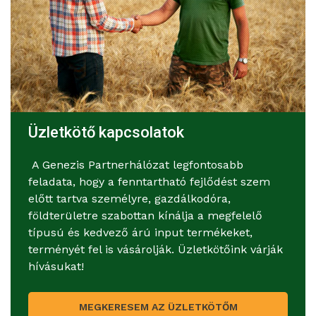
Üzletkötő kapcsolatok
A Genezis Partnerhálózat legfontosabb
feladata, hogy a fenntartható fejlődést szem
előtt tartva személyre, gazdálkodóra,
földterületre szabottan kínálja a megfelelő
típusú és kedvező árú input termékeket,
terményét fel is vásárolják. Üzletkötőink várják
hívásukat!
MEGKERESEM AZ ÜZLETKÖTŐM