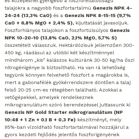
és közepesnél gyengébb a foszforellátottságú
talajokra a nagyobb foszfortartalmú
Genezis NPK 4-
24-24 (13,3% CaO)
és a
Genezis NPK 8-15-15 (9,7%
CaO + 6,8% MgO + 2,4% S),
kijuttatását javasoljuk.
Foszforhiányos talajokon a foszfortúlsúlyos
Genezis
NPK 10-20-10 (13,8% CaO, 2,1% MgO, 5,7% S)
összetételt válasszuk. Hektárdózisuk jellemzően 300-
450 kg, ráadásul az utóbbi két készítménnyel
mindhárom „kis” kalászos kultúránk 30-50 kg/ha őszi
nitrogénigénye is biztosítható. Ha van rá lehetőség
tegyünk könnyen felvehető foszfort a magárokba is,
mert a gabonafélék gyökérrendszere döntően a talaj
felső 20-25 cm-es rétegében található. Azokkal a
vetőgépekkel, amelyek rendelkeznek
mikrogranulátum szóró berendezéssel juttassunk ki
Genezis NP Gold Starter mikrogranulátum (NP
10:48 + 1 Zn + 0,1 B + 0,3 Fe)
készítményt, mely
95%-ban vízoldható foszfortartalmával hozzájárul a
gyors kezdeti fejlődés jelentős foszforigényének