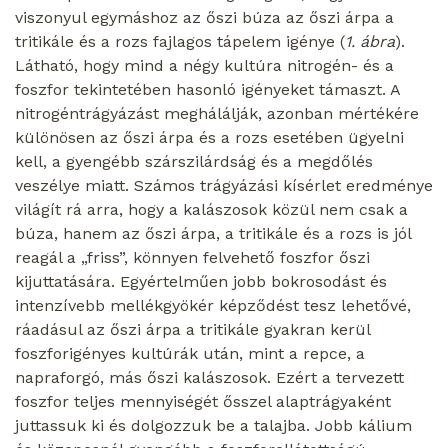
viszonyul egymáshoz az őszi búza az őszi árpa a
tritikále és a rozs fajlagos tápelem igénye (
1. ábra
).
Látható, hogy mind a négy kultúra nitrogén- és a
foszfor tekintetében hasonló igényeket támaszt. A
nitrogéntrágyázást meghálálják, azonban mértékére
különösen az őszi árpa és a rozs esetében ügyelni
kell, a gyengébb szárszilárdság és a megdőlés
veszélye miatt. Számos trágyázási kísérlet eredménye
világít rá arra, hogy a kalászosok közül nem csak a
búza, hanem az őszi árpa, a tritikále és a rozs is jól
reagál a „friss”, könnyen felvehető foszfor őszi
kijuttatására. Egyértelműen jobb bokrosodást és
intenzívebb mellékgyökér képződést tesz lehetővé,
ráadásul az őszi árpa a tritikále gyakran kerül
foszforigényes kultúrák után, mint a repce, a
napraforgó, más őszi kalászosok. Ezért a tervezett
foszfor teljes mennyiségét ősszel alaptrágyaként
juttassuk ki és dolgozzuk be a talajba. Jobb kálium