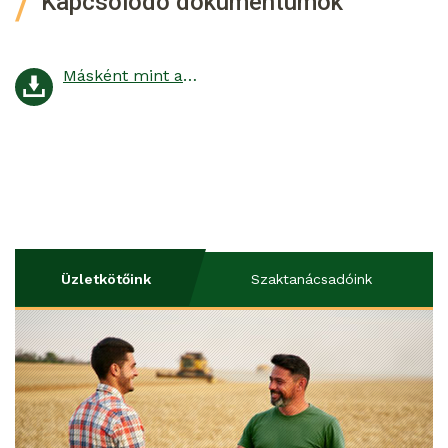
Kapcsolódó dokumentumok
Másként mint a búzát! Az őszi árpa, a tritikále és a rozs őszi alaptrágyázásáról
Üzletkötőink
Szaktanácsadóink