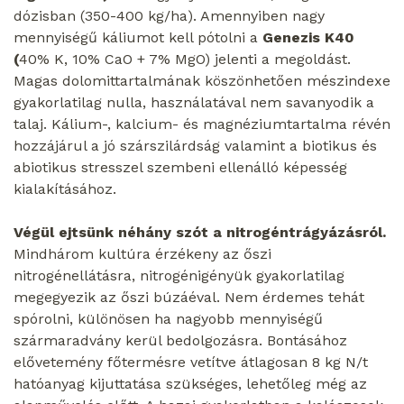
dózisban (350-400 kg/ha). Amennyiben nagy
mennyiségű káliumot kell pótolni a
Genezis K40
(
40% K, 10% CaO + 7% MgO) jelenti a megoldást.
Magas dolomittartalmának köszönhetően mészindexe
gyakorlatilag nulla, használatával nem savanyodik a
talaj. Kálium-, kalcium- és magnéziumtartalma révén
hozzájárul a jó szárszilárdság valamint a biotikus és
abiotikus stresszel szembeni ellenálló képesség
kialakításához.
Végül ejtsünk néhány szót a nitrogéntrágyázásról.
Mindhárom kultúra érzékeny az őszi
nitrogénellátásra, nitrogénigényük gyakorlatilag
megegyezik az őszi búzáéval. Nem érdemes tehát
spórolni, különösen ha nagyobb mennyiségű
szármaradvány kerül bedolgozásra. Bontásához
elővetemény főtermésre vetítve átlagosan 8 kg N/t
hatóanyag kijuttatása szükséges, lehetőleg még az