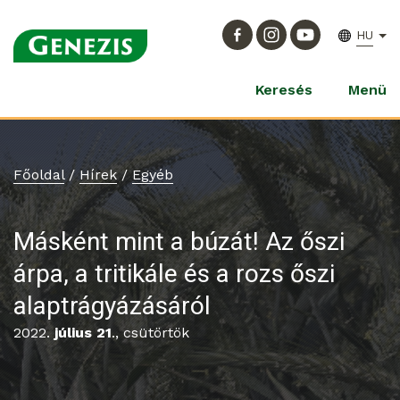
HU
Keresés
Menü
Főoldal
/
Hírek
/
Egyéb
Másként mint a búzát! Az őszi
árpa, a tritikále és a rozs őszi
alaptrágyázásáról
2022.
július 21
., csütörtök