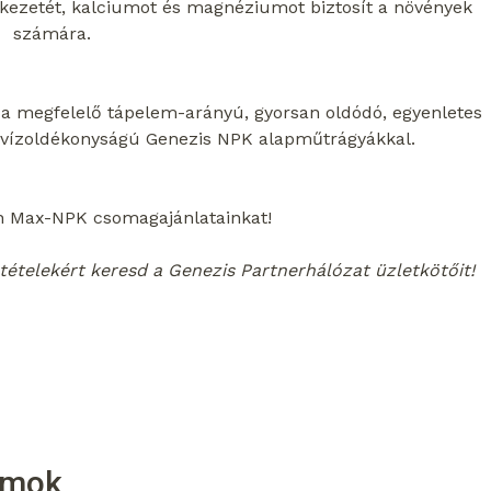
zerkezetét, kalciumot és magnéziumot biztosít a növények
számára.
at a megfelelő tápelem-arányú, gyorsan oldódó, egyenletes
ó vízoldékonyságú Genezis NPK alapműtrágyákkal.
n Max-NPK csomagajánlatainkat!
tételekért keresd a Genezis Partnerhálózat üzletkötőit!
umok