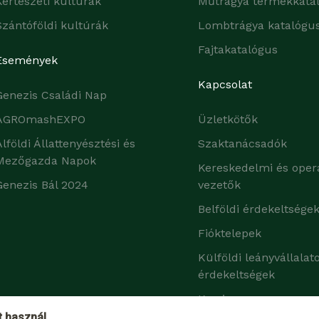
Kertészeti kultúrák
Műtrágya termékkata
Szántóföldi kultúrák
Lombtrágya katalógu
Fajtakatalógus
Események
Kapcsolat
Genezis Családi Nap
AGROmashEXPO
Üzletkötők
Alföldi Állattenyésztési és
Szaktanácsadók
Mezőgazda Napok
Kereskedelmi és oper
Genezis Bál 2024
vezetők
Belföldi érdekeltsége
Fióktelepek
Külföldi leányvállalat
érdekeltségek
Karrier
t használ