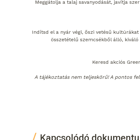
Meggátolja a talaj savanyodását, javítja s
Indítsd el a nyár végi, őszi vetésű kultúrák
összetételű szemcsékből álló, kivál
Keresd akciós Gree
A tájékoztatás nem teljeskörű! A pontos fel
Kapcsolódó dokument