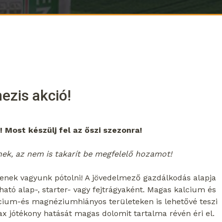
ezis akció!
 Most készülj fel az őszi szezonra!
ek, az nem is takarít be megfelelő hozamot!
lenek vagyunk pótolni! A jövedelmező gazdálkodás alapja
tó alap-, starter- vagy fejtrágyaként. Magas kalcium és
ium-és magnéziumhiányos területeken is lehetővé teszi
 jótékony hatását magas dolomit tartalma révén éri el.