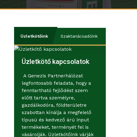
Üzletkötőink
Szaktanácsadóink
Üzletkötő kapcsolatok
A Genezis Partnerhálózat
legfontosabb feladata, hogy a
fenntartható fejlődést szem
előtt tartva személyre,
gazdálkodóra, földterületre
szabottan kínálja a megfelelő
típusú és kedvező árú input
termékeket, terményét fel is
vásárolják. Üzletkötőink várják