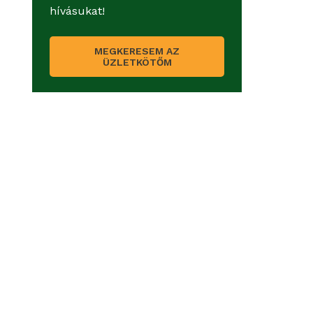
hívásukat!
MEGKERESEM AZ
ÜZLETKÖTŐM