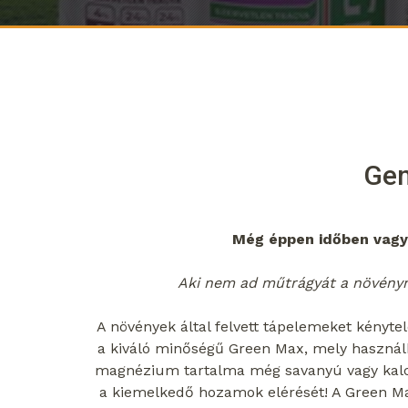
Gen
Még éppen időben vagy!
Aki nem ad műtrágyát a növényn
A növények által felvett tápelemeket kényte
a kiváló minőségű Green Max, mely használha
magnézium tartalma még savanyú vagy kalc
a kiemelkedő hozamok elérését! A Green Max