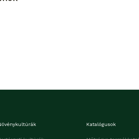
Növénykultúrák
Katalógusok