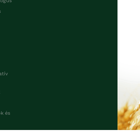
lógus
s
atív
k
ok és