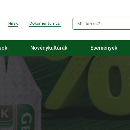
Hírek
Dokumentumtár
sok
Növénykultúrák
Események
!