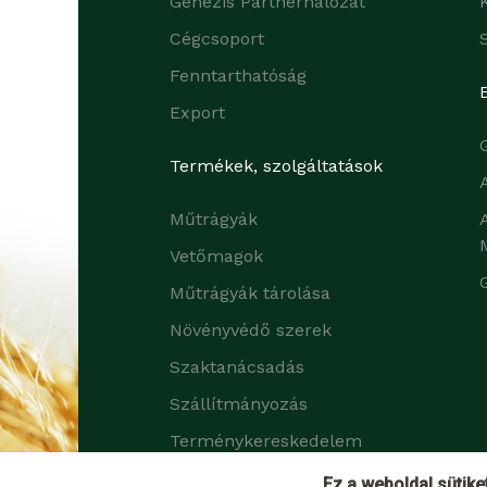
Genezis Partnerhálózat
Cégcsoport
Fenntarthatóság
Export
Termékek, szolgáltatások
Műtrágyák
Vetőmagok
Műtrágyák tárolása
Növényvédő szerek
Szaktanácsadás
Szállítmányozás
Terménykereskedelem
Zöldtrágya növények
Ez a weboldal sütike