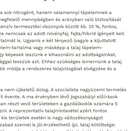
m a sok nitrogént, hanem valamennyi tápelemnek a
 megfelelő mennyiségben és arányban való biztosítását
enzív termesztési viszonyok között kb. 25 %, fontos,
nemcsak az adott növényfaj, fajta/hibrid igényeit kell
almát is. Ugyanis e két tényező (vagyis a kijuttatott
pelem-tartalma vagy másképp a talaj tápelem-
gy képesek leszünk e kihasználni az adottságainkat,
ággal tesszük azt. Ehhez szükséges ismernünk a talaj
bb módja a rendszeres talajvizsgálat elvégzése és a
ta nem újkeletű dolog. A szocialista nagyüzemi termelés
g 5 évente. A ma érvényben lévő jogszabályi előírások
ban részt vevő területeken a gazdálkodók számára 5
ni. A reprezentatív talajmintavétel azért fontos
is területek esetén is nagy változékonyságot
ad szemel is jól érzékelhető (pl. talaj kötöttsége: