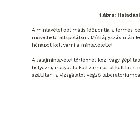
1.ábra: Haladás
A mintavétel optimális időpontja a termés be
művelhető állapotában. Műtrágyázás után le
hónapot kell várni a mintavétellel.
A talajmintavétel történhet kézi vagy gépi ta
helyezni, melyet le kell zárni és el kell lát
szállítani a vizsgálatot végző laboratóriumba