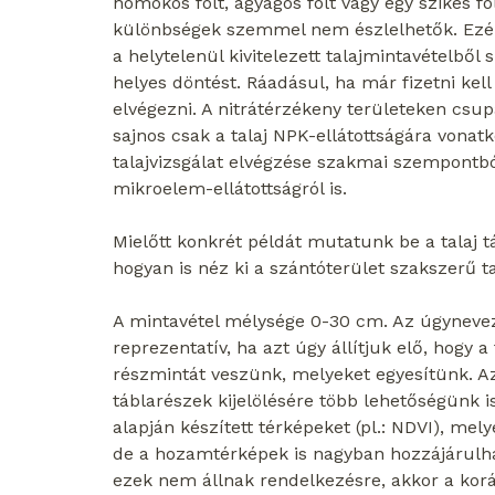
homokos folt, agyagos folt vagy egy szikes fo
különbségek szemmel nem észlelhetők. Ezért
a helytelenül kivitelezett talajmintavételb
helyes döntést. Ráadásul, ha már fizetni kell
elvégezni. A nitrátérzékeny területeken csup
sajnos csak a talaj NPK-ellátottságára vonatk
talajvizsgálat elvégzése szakmai szempontbó
mikroelem-ellátottságról is.
Mielőtt konkrét példát mutatunk be a talaj t
hogyan is néz ki a szántóterület szakszerű t
A mintavétel mélysége 0-30 cm. Az úgynevezet
reprezentatív, ha azt úgy állítjuk elő, hogy
részmintát veszünk, melyeket egyesítünk. 
táblarészek kijelölésére több lehetőségünk 
alapján készített térképeket (pl.: NDVI), me
de a hozamtérképek is nagyban hozzájárulhat
ezek nem állnak rendelkezésre, akkor a kor