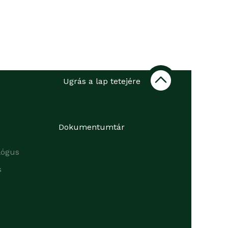
Ugrás a lap tetejére
Dokumentumtár
lógus
s