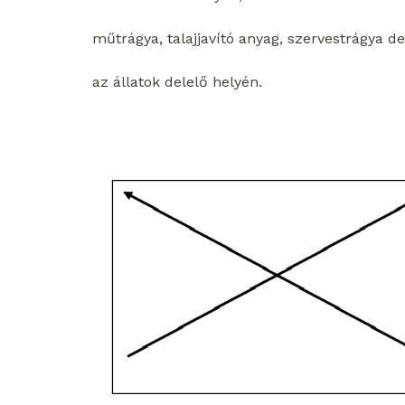
műtrágya, talajjavító anyag, szervestrágya d
az állatok delelő helyén.