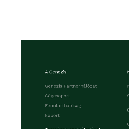
A Genezis
Genezis Partnerhálózat
Cégcsoport
Fenntarthatóság
Export