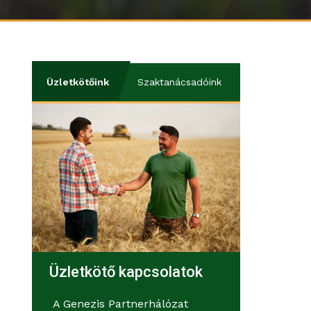
Üzletkötőink
Szaktanácsadóink
Üzletkötő kapcsolatok
A Genezis Partnerhálózat