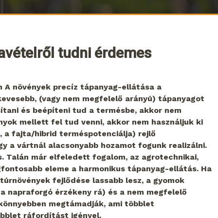
avételről tudni érdemes
n A növények precíz tápanyag-ellátása a
kevesebb, (vagy nem megfelelő arányú) tápanyagot
ítani és beépíteni tud a termésbe, akkor nem
nyok mellett fel tud venni, akkor nem használjuk ki
a fajta/hibrid terméspotenciálja) rejlő
y a vártnál alacsonyabb hozamot fogunk realizálni.
. Talán már elfeledett fogalom, az agrotechnikai,
gfontosabb eleme a harmonikus tápanyag-ellátás. Ha
ltúrnövények fejlődése lassabb lesz, a gyomok
 a napraforgó érzékeny rá) és a nem megfelelő
s könnyebben megtámadják, ami többlet
blet ráfordítást igényel.