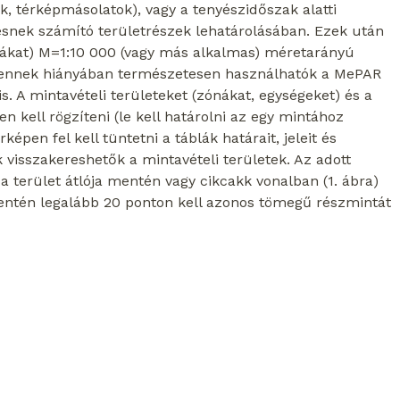
ok, térképmásolatok), vagy a tenyészidőszak alatti
snek számító területrészek lehatárolásában. Ezek után
nákat) M=1:10 000 (vagy más alkalmas) méretarányú
ni, ennek hiányában természetesen használhatók a MePAR
s. A mintavételi területeket (zónákat, egységeket) és a
n kell rögzíteni (le kell határolni az egy mintához
épen fel kell tüntetni a táblák határait, jeleit és
k visszakereshetők a mintavételi területek. Az adott
 terület átlója mentén vagy cikcakk vonalban (1. ábra)
mentén legalább 20 ponton kell azonos tömegű részmintát