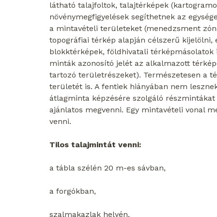
látható talajfoltok, talajtérképek (kartogram
növénymegfigyelések segíthetnek az egysége
a mintavételi területeket (menedzsment zó
topográfiai térkép alapján célszerű kijelöl
blokktérképek, földhivatali térképmásolatok i
minták azonosító jelét az alkalmazott térképe
tartozó területrészeket). Természetesen a térk
területét is. A fentiek hiányában nem leszne
átlagminta képzésére szolgáló részmintákat a
ajánlatos megvenni. Egy mintavételi vonal 
venni.
Tilos talajmintát venni:
a tábla szélén 20 m-es sávban,
a forgókban,
szalmakazlak helyén,