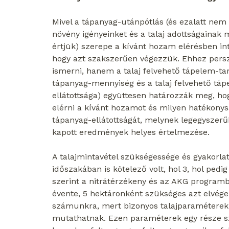
Mivel a tápanyag-utánpótlás (és ezalatt ne
növény igényeinket és a talaj adottságainak
értjük) szerepe a kívánt hozam elérésben int
hogy azt szakszerűen végezzük. Ehhez persze 
ismerni, hanem a talaj felvehető tápelem-tart
tápanyag-mennyiség és a talaj felvehető tá
ellátottsága) együttesen határozzák meg, ho
elérni a kívánt hozamot és milyen hatékonys
tápanyag-ellátottságát, melynek legegyszerű
kapott eredmények helyes értelmezése.
A talajmintavétel szükségessége és gyakorla
időszakában is kötelező volt, hol 3, hol pedi
szerint a nitrátérzékeny és az AKG program
évente, 5 hektáronként szükséges azt elvégez
számunkra, mert bizonyos talajparaméterek k
mutathatnak. Ezen paraméterek egy része szab