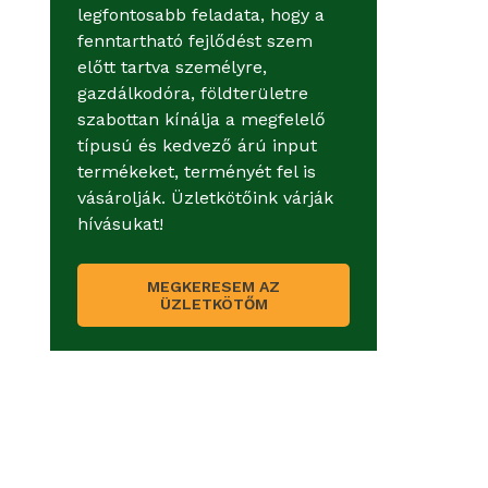
legfontosabb feladata, hogy a
fenntartható fejlődést szem
előtt tartva személyre,
gazdálkodóra, földterületre
szabottan kínálja a megfelelő
típusú és kedvező árú input
termékeket, terményét fel is
vásárolják. Üzletkötőink várják
hívásukat!
MEGKERESEM AZ
ÜZLETKÖTŐM