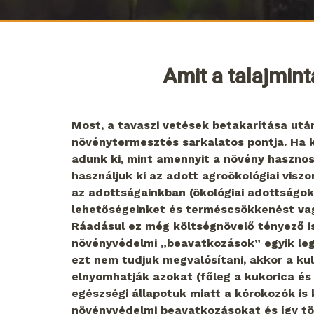
Amit a talajmint
Most, a tavaszi vetések betakarítása utá
növénytermesztés sarkalatos pontja. Ha 
adunk ki, mint amennyit a növény hasznos
használjuk ki az adott agroökológiai viszo
az adottságainkban (ökológiai adottságok, 
lehetőségeinket és terméscsökkenést vag
Ráadásul ez még költségnövelő tényező is
növényvédelmi „beavatkozások” egyik le
ezt nem tudjuk megvalósítani, akkor a ku
elnyomhatják azokat (főleg a kukorica és
egészségi állapotuk miatt a kórokozók i
növényvédelmi beavatkozásokat és így töb