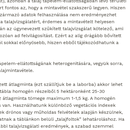
lt), azonban a talaj tápelem-ellátottságában lévő területi
 fontos az, hogy a mintavétel szakszerű legyen. Hiszen
ől származó adatok felhasználása nem eredményezhet
 a talajvizsgálatért, érdemes a mintavételt helyesen
án az úgynevezett szűkített talajvizsgálat kötelező, ami
ozóan ad felvilágosítást. Ezért az alig drágább bővített
l sokkal előnyösebb, hiszen ebből tájékozódhatunk a
ápelem-ellátottságának heterogenitására, vegyük sorra,
alajmintavétele.
t átlagminta (ezt szállítjuk be a laborba) akkor lehet
 a tábla homogén részeiből 5 hektáronként 25-30
Az átlagminta tömege maximum 1-1,5 kg. A homogén
is van. Használhatunk különböző vegetációs indexek
lyek drónos vagy műholdas felvételek alapján készülnek,
nak a táblánkon belüli „talajfoltok” lehatároláshoz. Ha
ábbi talajvizsgálati eredmények, a szabad szemmel