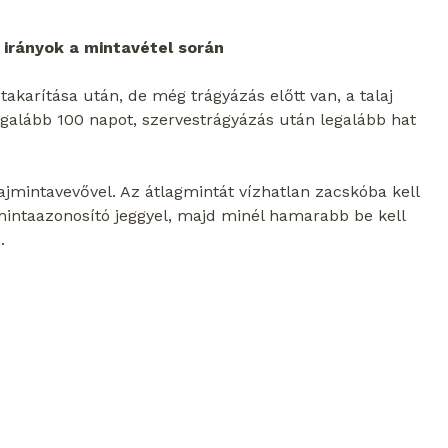
i irányok a mintavétel során
takarítása után, de még trágyázás előtt van, a talaj
galább 100 napot, szervestrágyázás után legalább hat
lajmintavevővel. Az átlagmintát vízhatlan zacskóba kell
ni mintaazonosító jeggyel, majd minél hamarabb be kell
.