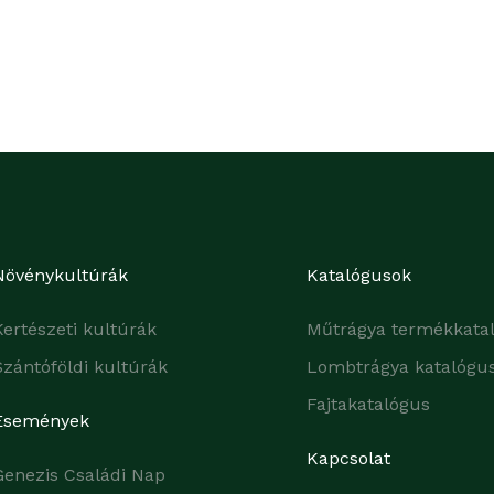
Növénykultúrák
Katalógusok
Kertészeti kultúrák
Műtrágya termékkata
Szántóföldi kultúrák
Lombtrágya katalógu
Fajtakatalógus
Események
Kapcsolat
Genezis Családi Nap