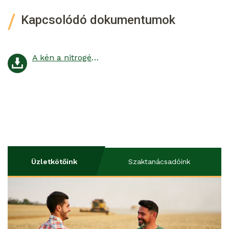
Kapcsolódó dokumentumok
A kén a nitrogénhasznosulás motorja
Üzletkötőink
Szaktanácsadóink