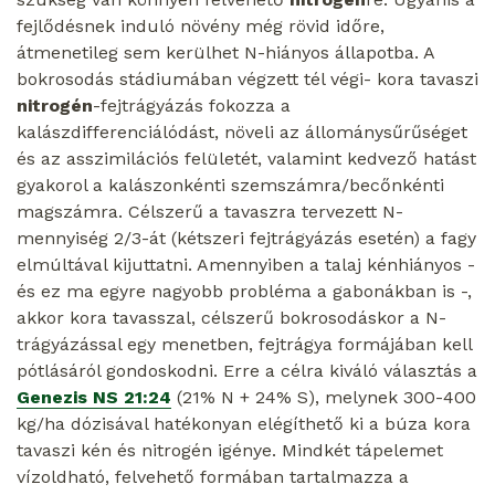
fejlődésnek induló növény még rövid időre,
átmenetileg sem kerülhet N-hiányos állapotba. A
bokrosodás stádiumában végzett tél végi- kora tavaszi
nitrogén
-fejtrágyázás fokozza a
kalászdifferenciálódást, növeli az állománysűrűséget
és az asszimilációs felületét, valamint kedvező hatást
gyakorol a kalászonkénti szemszámra/becőnkénti
magszámra. Célszerű a tavaszra tervezett N-
mennyiség 2/3-át (kétszeri fejtrágyázás esetén) a fagy
elmúltával kijuttatni. Amennyiben a talaj kénhiányos -
és ez ma egyre nagyobb probléma a gabonákban is -,
akkor kora tavasszal, célszerű bokrosodáskor a N-
trágyázással egy menetben, fejtrágya formájában kell
pótlásáról gondoskodni. Erre a célra kiváló választás a
Genezis NS 21:24
(21% N + 24% S), melynek 300-400
kg/ha dózisával hatékonyan elégíthető ki a búza kora
tavaszi kén és nitrogén igénye. Mindkét tápelemet
vízoldható, felvehető formában tartalmazza a