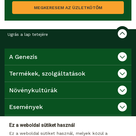
MEGKERESEM AZ ÜZLETKÖTŐM
Ugrás a lap tetejére
A Genezis
Termékek, szolgáltatások
Növénykultúrák
Események
Katalógusok
Ez a weboldal sütiket használ
Ez a weboldal sütiket használ, melyek közül a