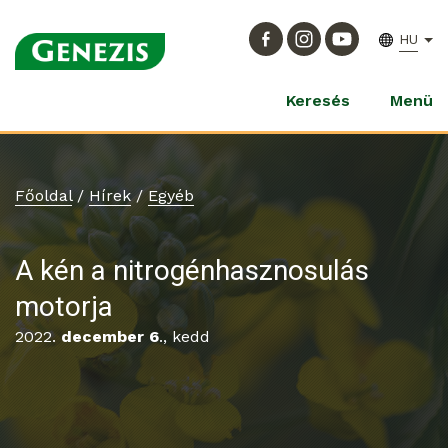
HU
Keresés
Menü
Főoldal
/
Hírek
/
Egyéb
A kén a nitrogénhasznosulás
motorja
2022.
december 6
., kedd