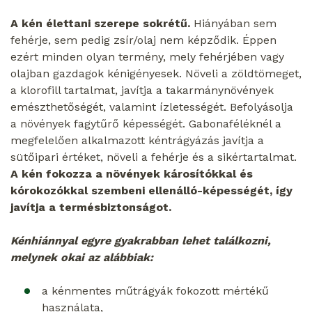
A kén élettani szerepe sokrétű.
Hiányában sem
fehérje, sem pedig zsír/olaj nem képződik. Éppen
ezért minden olyan termény, mely fehérjében vagy
olajban gazdagok kénigényesek. Növeli a zöldtömeget,
a klorofill tartalmat, javítja a takarmánynövények
emészthetőségét, valamint ízletességét. Befolyásolja
a növények fagytűrő képességét. Gabonaféléknél a
megfelelően alkalmazott kéntrágyázás javítja a
sütőipari értéket, növeli a fehérje és a sikértartalmat.
A kén fokozza a növények károsítókkal és
kórokozókkal szembeni ellenálló-képességét, így
javítja a termésbiztonságot.
Kénhiánnyal egyre gyakrabban lehet találkozni,
melynek okai az alábbiak:
a kénmentes műtrágyák fokozott mértékű
használata,