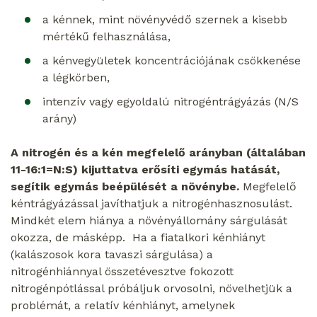
a kénnek, mint növényvédő szernek a kisebb
mértékű felhasználása,
a kénvegyületek koncentrációjának csökkenése
a légkörben,
intenzív vagy egyoldalú nitrogéntrágyázás (N/S
arány)
A nitrogén és a kén megfelelő arányban (általában
11-16:1=N:S) kijuttatva erősíti egymás hatását,
segítik egymás beépülését a növénybe.
Megfelelő
kéntrágyázással javíthatjuk a nitrogénhasznosulást.
Mindkét elem hiánya a növényállomány sárgulását
okozza, de másképp. Ha a fiatalkori kénhiányt
(kalászosok kora tavaszi sárgulása) a
nitrogénhiánnyal összetévesztve fokozott
nitrogénpótlással próbáljuk orvosolni, növelhetjük a
problémát, a relatív kénhiányt, amelynek