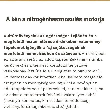
A kén a nitrogénhasznosulás motorja
Kultúrnövényeink az egészséges fejlődés és a
megfelelő hozam elérése érdekében valamennyi
tápelemet igénylik a faj sajátosságainak
megfelelő mennyiségben és arányban.
Amennyiben
ez az arány sérül, az adott tápelem(ek) minimumba
kerül(nek) és a termést korlátozó tényezővé
válik/válnak (ezt írja le a Liebig-féle minimum-elv).
Ez nemcsak akkor következik be, ha nem megfelelő
arányban és mennyiségben látjuk el a növényt az
adott tápelemmel/tápelemekkel, hanem akkor is, ha
az adott elem/elemek felvétele valamilyen okból
(savanyú kémhatás, kimosódás, tömődöttség,
vízhiány, ionantagonizmus, stb.) gátolt.