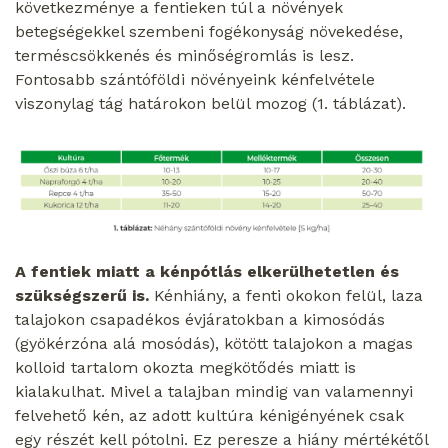
következménye a fentieken túl a növények
betegségekkel szembeni fogékonyság növekedése,
terméscsökkenés és minőségromlás is lesz.
Fontosabb szántóföldi növényeink kénfelvétele
viszonylag tág határokon belül mozog (1. táblázat).
A fentiek miatt a kénpótlás elkerülhetetlen és
szükségszerű is.
Kénhiány, a fenti okokon felül, laza
talajokon csapadékos évjáratokban a kimosódás
(gyökérzóna alá mosódás), kötött talajokon a magas
kolloid tartalom okozta megkötődés miatt is
kialakulhat. Mivel a talajban mindig van valamennyi
felvehető kén, az adott kultúra kénigényének csak
egy részét kell pótolni. Ez peresze a hiány mértékétől