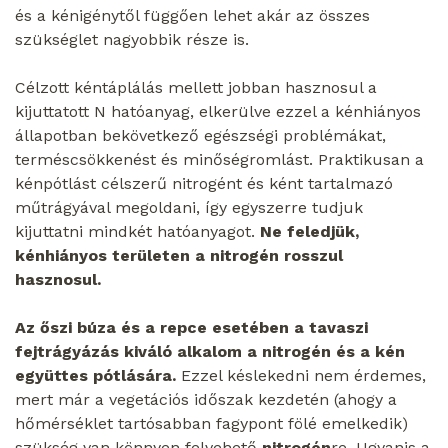
és a kénigénytől függően lehet akár az összes
szükséglet nagyobbik része is.
Célzott kéntáplálás mellett jobban hasznosul a
kijuttatott N hatóanyag, elkerülve ezzel a kénhiányos
állapotban bekövetkező egészségi problémákat,
terméscsökkenést és minőségromlást. Praktikusan a
kénpótlást célszerű nitrogént és ként tartalmazó
műtrágyával megoldani, így egyszerre tudjuk
kijuttatni mindkét hatóanyagot.
Ne feledjük,
kénhiányos területen a nitrogén rosszul
hasznosul.
Az őszi búza és a repce esetében a tavaszi
fejtrágyázás kiváló alkalom a nitrogén és a kén
együttes pótlására.
Ezzel késlekedni nem érdemes,
mert már a vegetációs időszak kezdetén (ahogy a
hőmérséklet tartósabban fagypont fölé emelkedik)
szükség van könnyen felvehető
nitrogén
re. Ugyanis a