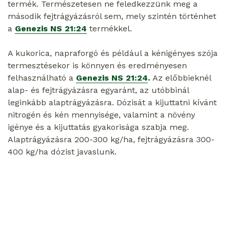
termék. Természetesen ne feledkezzünk meg a
második fejtrágyázásról sem, mely szintén történhet
a
Genezis NS 21:24
termékkel.
A kukorica, napraforgó és például a kénigényes szója
termesztésekor is könnyen és eredményesen
felhasználható a
Genezis NS 21:24
.
Az előbbieknél
alap- és fejtrágyázásra egyaránt, az utóbbinál
leginkább alaptrágyázásra. Dózisát a kijuttatni kívánt
nitrogén és kén mennyisége, valamint a növény
igénye és a kijuttatás gyakorisága szabja meg.
Alaptrágyázásra 200-300 kg/ha, fejtrágyázásra 300-
400 kg/ha dózist javaslunk.