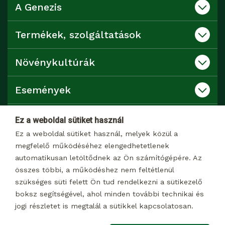
A Genezis
Termékek, szolgáltatások
Növénykultúrák
Események
Katalógusok
Ez a weboldal sütiket használ
Ez a weboldal sütiket használ, melyek közül a
Kapcsolat
megfelelő működéséhez elengedhetetlenek
automatikusan letöltődnek az Ön számítógépére. Az
összes többi, a működéshez nem feltétlenül
Dokumentumtár
szükséges süti felett Ön tud rendelkezni a sütikezelő
boksz segítségével, ahol minden további technikai és
jogi részletet is megtalál a sütikkel kapcsolatosan.
© 2026 Minden jog fenntartva