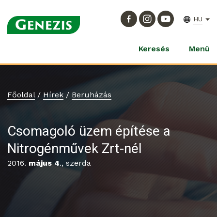
HU
Keresés
Menü
Főoldal
/
Hírek
/
Beruházás
Csomagoló üzem építése a
Nitrogénművek Zrt-nél
2016.
május 4
., szerda