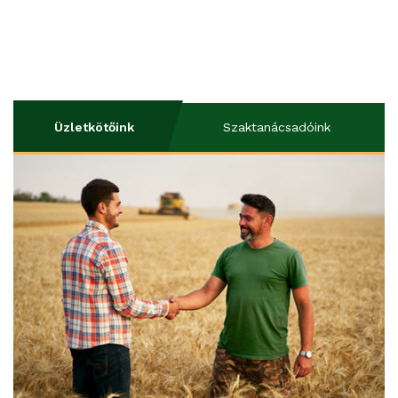
Üzletkötőink
Szaktanácsadóink