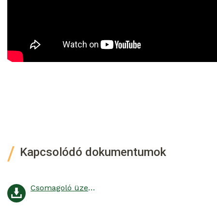
Kapcsolódó dokumentumok
Csomagoló üzem építése a Nitrogénművek Zrt-nél