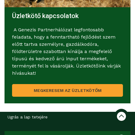
Üzletkötő kapcsolatok
A Genezis Partnerhálózat legfontosabb
feladata, hogy a fenntartható fejlődést szem
előtt tartva személyre, gazdálkodóra,
földterületre szabottan kínálja a megfelelő
típusú és kedvező árú input termékeket,
terményét fel is vásárolják. Üzletkötőink várják
hívásukat!
MEGKERESEM AZ ÜZLETKÖTŐM
Ugrás a lap tetejére