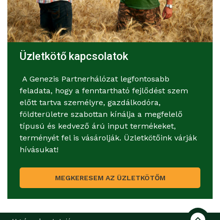
Üzletkötő kapcsolatok
A Genezis Partnerhálózat legfontosabb
feladata, hogy a fenntartható fejlődést szem
előtt tartva személyre, gazdálkodóra,
földterületre szabottan kínálja a megfelelő
típusú és kedvező árú input termékeket,
terményét fel is vásárolják. Üzletkötőink várják
hívásukat!
MEGKERESEM AZ ÜZLETKÖTŐM