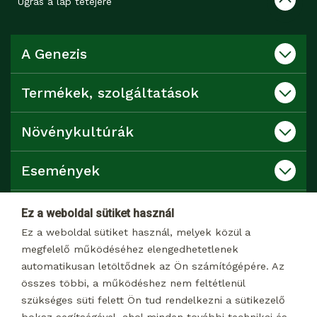
Ugrás a lap tetejére
A Genezis
Termékek, szolgáltatások
Növénykultúrák
Események
Katalógusok
Ez a weboldal sütiket használ
Ez a weboldal sütiket használ, melyek közül a
Kapcsolat
megfelelő működéséhez elengedhetetlenek
automatikusan letöltődnek az Ön számítógépére. Az
összes többi, a működéshez nem feltétlenül
Dokumentumtár
szükséges süti felett Ön tud rendelkezni a sütikezelő