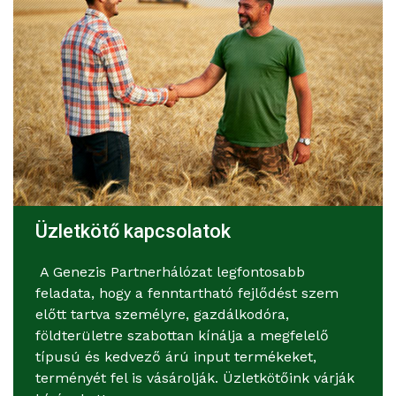
Üzletkötő kapcsolatok
A Genezis Partnerhálózat legfontosabb
feladata, hogy a fenntartható fejlődést szem
előtt tartva személyre, gazdálkodóra,
földterületre szabottan kínálja a megfelelő
típusú és kedvező árú input termékeket,
terményét fel is vásárolják. Üzletkötőink várják