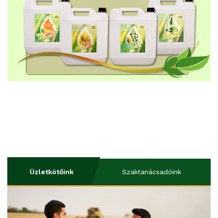
Üzletkötőink
Szaktanácsadóink