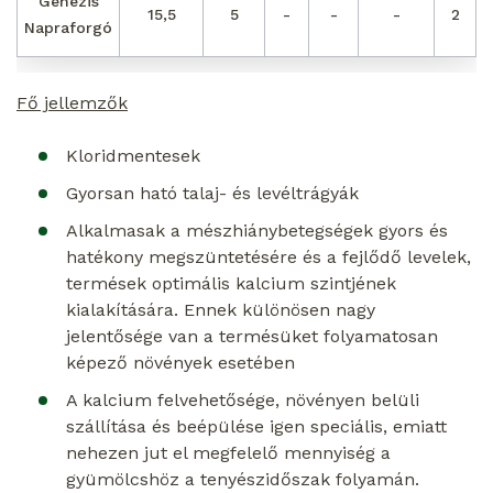
Genezis
15,5
5
-
-
-
2
Napraforgó
Fő jellemzők
Kloridmentesek
Gyorsan ható talaj- és levéltrágyák
Alkalmasak a mészhiánybetegségek gyors és
hatékony megszüntetésére és a fejlődő levelek,
termések optimális kalcium szintjének
kialakítására. Ennek különösen nagy
jelentősége van a termésüket folyamatosan
képező növények esetében
A kalcium felvehetősége, növényen belüli
szállítása és beépülése igen speciális, emiatt
nehezen jut el megfelelő mennyiség a
gyümölcshöz a tenyészidőszak folyamán.