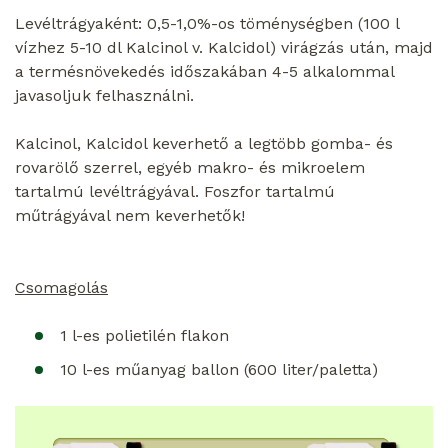
Levéltrágyaként: 0,5-1,0%-os töménységben (100 l
vízhez 5-10 dl Kalcinol v. Kalcidol) virágzás után, majd
a termésnövekedés időszakában 4-5 alkalommal
javasoljuk felhasználni.
Kalcinol, Kalcidol keverhető a legtöbb gomba- és
rovarölő szerrel, egyéb makro- és mikroelem
tartalmú levéltrágyával. Foszfor tartalmú
műtrágyával nem keverhetők!
Csomagolás
1 l-es polietilén flakon
10 l-es műanyag ballon (600 liter/paletta)