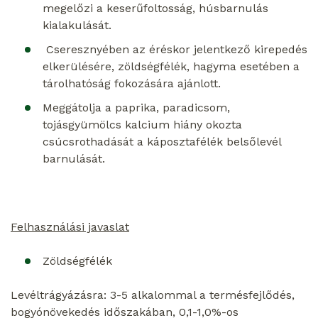
megelőzi a keserűfoltosság, húsbarnulás
kialakulását.
Cseresznyében az éréskor jelentkező kirepedés
elkerülésére, zöldségfélék, hagyma esetében a
tárolhatóság fokozására ajánlott.
Meggátolja a paprika, paradicsom,
tojásgyümölcs kalcium hiány okozta
csúcsrothadását a káposztafélék belsőlevél
barnulását.
Felhasználási javaslat
Zöldségfélék
Levéltrágyázásra: 3-5 alkalommal a termésfejlődés,
bogyónövekedés időszakában, 0,1-1,0%-os