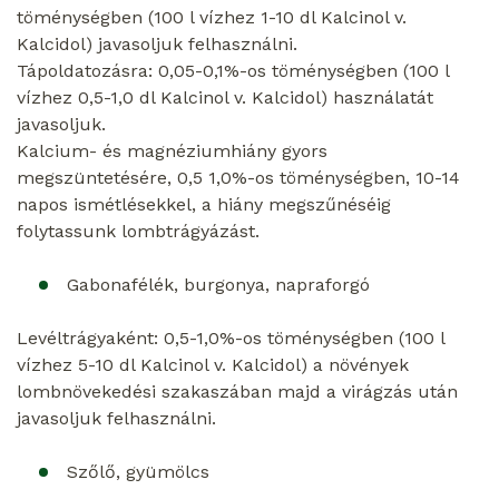
töménységben (100 l vízhez 1-10 dl Kalcinol v.
Kalcidol) javasoljuk felhasználni.
Tápoldatozásra: 0,05-0,1%-os töménységben (100 l
vízhez 0,5-1,0 dl Kalcinol v. Kalcidol) használatát
javasoljuk.
Kalcium- és magnéziumhiány gyors
megszüntetésére, 0,5 1,0%-os töménységben, 10-14
napos ismétlésekkel, a hiány megszűnéséig
folytassunk lombtrágyázást.
Gabonafélék, burgonya, napraforgó
Levéltrágyaként: 0,5-1,0%-os töménységben (100 l
vízhez 5-10 dl Kalcinol v. Kalcidol) a növények
lombnövekedési szakaszában majd a virágzás után
javasoljuk felhasználni.
Szőlő, gyümölcs