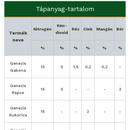
Tápanyag-tartalom
Kén-
Nitrogén
Réz
Cink
Mangán
Bór
Termék
dioxid
neve
%
%
%
%
%
%
Genezis
15
5
1,5
0,2
0,2
-
Gabona
Genezis
15
5
-
-
-
2
Repce
Genezis
15
-
-
2
-
-
Kukorica