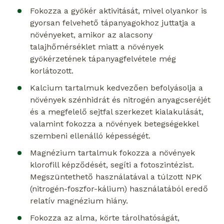
Fokozza a gyökér aktivitását, mivel olyankor is
gyorsan felvehető tápanyagokhoz juttatja a
növényeket, amikor az alacsony
talajhőmérséklet miatt a növények
gyökérzetének tápanyagfelvétele még
korlátozott.
Kalcium tartalmuk kedvezően befolyásolja a
növények szénhidrát és nitrogén anyagcseréjét
és a megfelelő sejtfal szerkezet kialakulását,
valamint fokozza a növények betegségekkel
szembeni ellenálló képességét.
Magnézium tartalmuk fokozza a növények
klorofill képződését, segíti a fotoszintézist.
Megszüntethető használatával a túlzott NPK
(nitrogén-foszfor-kálium) használatából eredő
relatív magnézium hiány.
Fokozza az alma, körte tárolhatóságát,