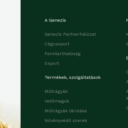
A Genezis
Genezis Partnerhálózat
Cégcsoport
Fenntarthatóság
Export
Termékek, szolgáltatások
Műtrágyák
Vetőmagok
Műtrágyák tárolása
Növényvédő szerek