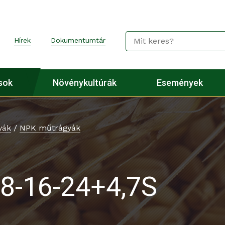
Hírek
Dokumentumtár
sok
Növénykultúrák
Események
yák
/
NPK műtrágyák
8-16-24+4,7S