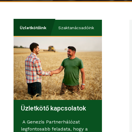
Üzletkötőink
Szaktanácsadóink
Üzletkötő kapcsolatok
A Genezis Partnerhálózat
legfontosabb feladata, hogy a