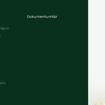
Dokumentumtár
lógus
s
atív
k