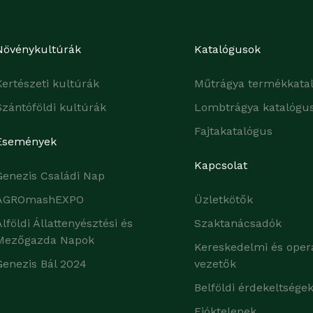
Növénykultúrák
Katalógusok
Kertészeti kultúrák
Műtrágya termékkata
Szántóföldi kultúrák
Lombtrágya katalógu
Fajtakatalógus
Események
Kapcsolat
Genezis Családi Nap
AGROmashEXPO
Üzletkötők
Alföldi Állattenyésztési és
Szaktanácsadók
Mezőgazda Napok
Kereskedelmi és oper
Genezis Bál 2024
vezetők
Belföldi érdekeltsége
Fióktelepek