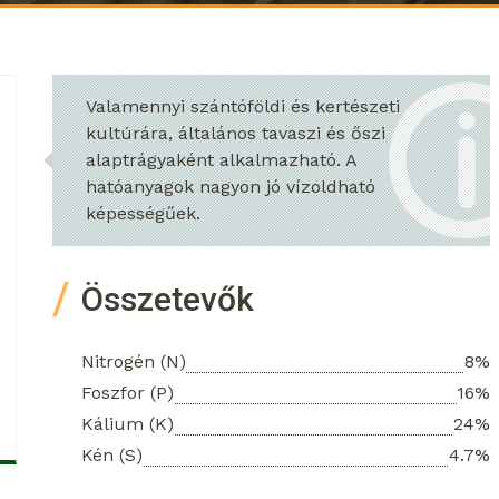
Valamennyi szántóföldi és kertészeti
kultúrára, általános tavaszi és őszi
alaptrágyaként alkalmazható. A
hatóanyagok nagyon jó vízoldható
képességűek.
Összetevők
Nitrogén (N)
8%
Foszfor (P)
16%
Kálium (K)
24%
Kén (S)
4.7%