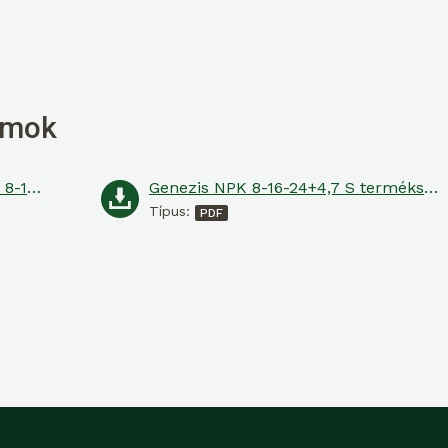
umok
Biztonsági adatlap Genezis NPK 8-16-24+4,7 S
Genezis NPK 8-16-24+4,7 S termékspecifikáció
Típus: