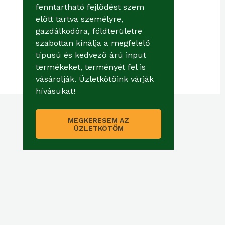
fenntartható fejlődést szem
előtt tartva személyre,
gazdálkodóra, földterületre
szabottan kínálja a megfelelő
típusú és kedvező árú input
termékeket, terményét fel is
vásárolják. Üzletkötőink várják
hívásukat!
MEGKERESEM AZ
ÜZLETKÖTŐM