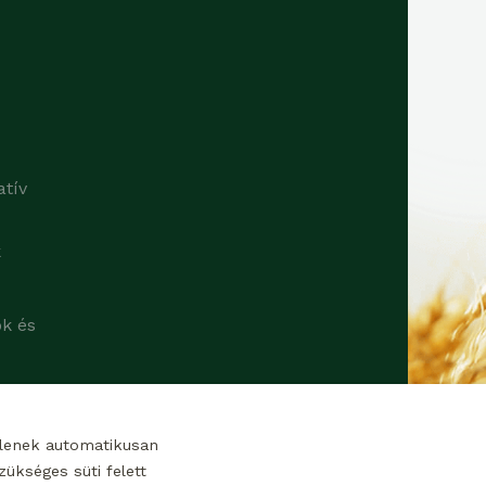
atív
k
ok és
tlenek automatikusan
ükséges süti felett