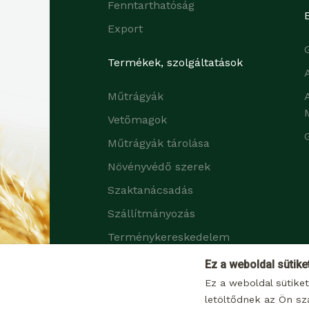
Fenntarthatóság
Export
Termékek, szolgáltatások
Műtrágyák
Vetőmagok
Műtrágyák tárolása
Növényvédő szerek
Szaktanácsadás
Szállítmányozás
Terménykereskedelem
Zöldtrágya növények
Ez a weboldal sütike
Ez a weboldal sütike
letöltődnek az Ön sz