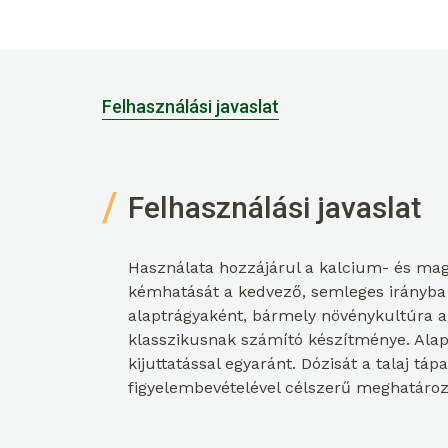
Felhasználási javaslat
Felhasználási javaslat
Használata hozzájárul a kalcium- és ma
kémhatását a kedvező, semleges irányba t
alaptrágyaként, bármely növénykultúra a
klasszikusnak számító készítménye. Alap é
kijuttatással egyaránt. Dózisát a talaj t
figyelembevételével célszerű meghatározn