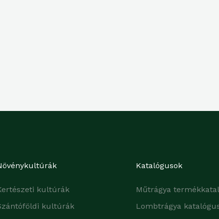
Növénykultúrák
Katalógusok
Kertészeti kultúrák
Műtrágya termékkata
Szántóföldi kultúrák
Lombtrágya katalógu