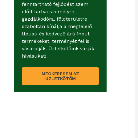
fenntartható fejlődést szem
előtt tartva személyre,
gazdálkodóra, földterületre
szabottan kínálja a megfelelő
típusú és kedvező árú input
termékeket, terményét fel is
vásárolják. Üzletkötőink várják
hívásukat!
MEGKERESEM AZ
ÜZLETKÖTŐM