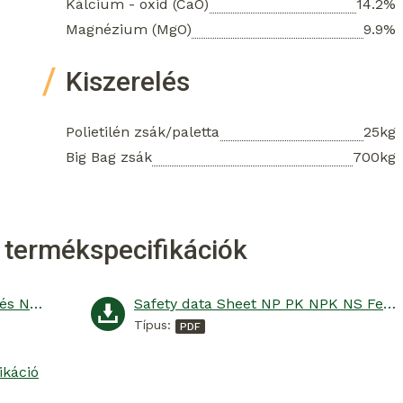
Kálcium - oxid (CaO)
14.2%
Magnézium (MgO)
9.9%
Kiszerelés
Polietilén zsák/paletta
25kg
Big Bag zsák
700kg
 termékspecifikációk
Biztonsági adatlap NP, PK, NPK és N+S komplex műtrágya
Safety data Sheet NP PK NPK NS Fertiliser
Típus:
ikáció