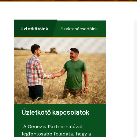
Üzletkötőink
Szaktanácsadóink
Üzletkötő kapcsolatok
A Genezis Partnerhálózat
legfontosabb feladata, hogy a