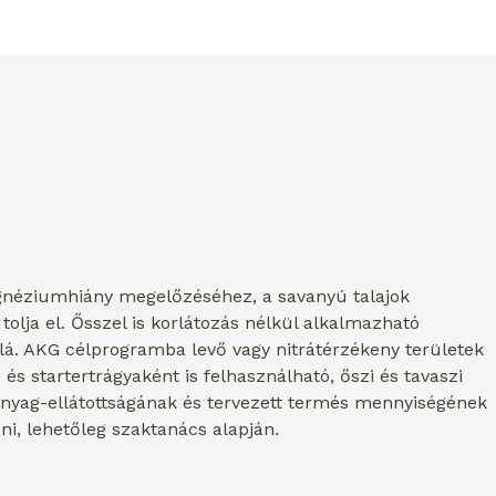
gnéziumhiány megelőzéséhez, a savanyú talajok
olja el. Ősszel is korlátozás nélkül alkalmazható
lá. AKG célprogramba levő vagy nitrátérzékeny területek
s startertrágyaként is felhasználható, őszi és tavaszi
ápanyag-ellátottságának és tervezett termés mennyiségének
i, lehetőleg szaktanács alapján.