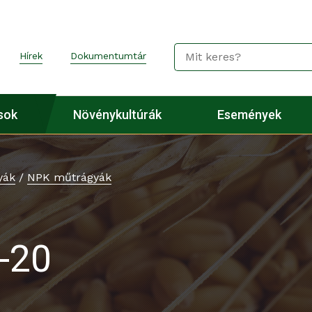
Hírek
Dokumentumtár
sok
Növénykultúrák
Események
yák
/
NPK műtrágyák
-20