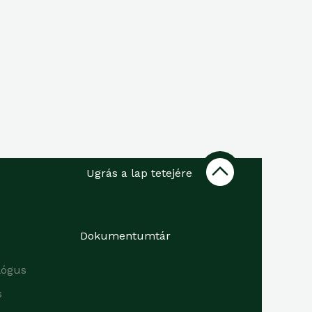
Ugrás a lap tetejére
Dokumentumtár
lógus
s