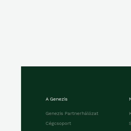
A Genezis
Genezis Partnerhálózat
Cégcsoport