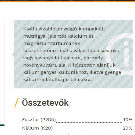
Kiváló vízoldékonyságú kompaktált
műtrágya, jelentős kalcium és
magnéziumtartalmának
köszönhetően ideális választás a savanyú
vagy savanyodó talajokra, bármely
növénykultúra alá. Kifejezetten ajánljuk
káliumigényes kultúrákhoz, illetve gyenge
kálium-ellátottságú talajokra.
Összetevők
Foszfor (P2O5)
10%
Kálium (K2O)
20%