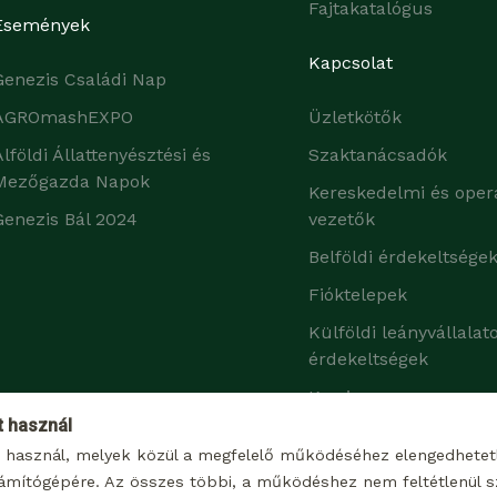
Fajtakatalógus
Események
Kapcsolat
Genezis Családi Nap
AGROmashEXPO
Üzletkötők
Alföldi Állattenyésztési és
Szaktanácsadók
Mezőgazda Napok
Kereskedelmi és oper
Genezis Bál 2024
vezetők
Belföldi érdekeltsége
Fióktelepek
Külföldi leányvállalat
érdekeltségek
Karrier
t használ
t használ, melyek közül a megfelelő működéséhez elengedhete
ámítógépére. Az összes többi, a működéshez nem feltétlenül sz