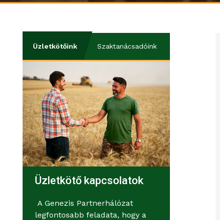
Üzletkötőink
Szaktanácsadóink
Üzletkötő kapcsolatok
A Genezis Partnerhálózat
legfontosabb feladata, hogy a