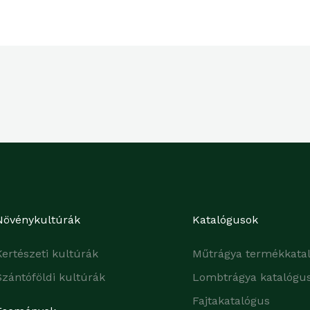
Növénykultúrák
Katalógusok
Kertészeti kultúrák
Műtrágya termékkata
Szántóföldi kultúrák
Lombtrágya katalógu
Fajtakatalógus