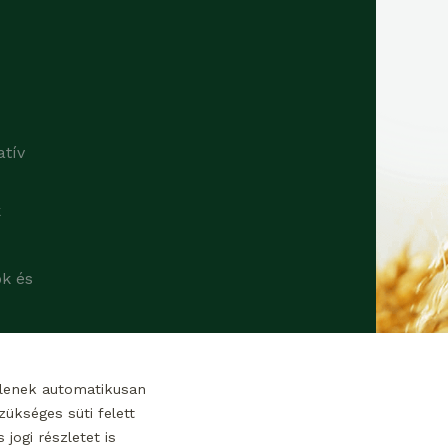
atív
k
ok és
tlenek automatikusan
ükséges süti felett
jogi részletet is