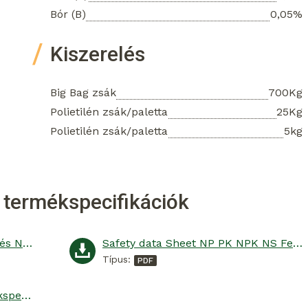
Bór (B)
0,05%
Kiszerelés
Big Bag zsák
700Kg
Polietilén zsák/paletta
25Kg
Polietilén zsák/paletta
5kg
 termékspecifikációk
Biztonsági adatlap NP, PK, NPK és N+S komplex műtrágya + mikroelemek
Safety data Sheet NP PK NPK NS Fertiliser Micronutrients
Típus:
Genezis NPK 8-15-15+7S Termékspecifikáció