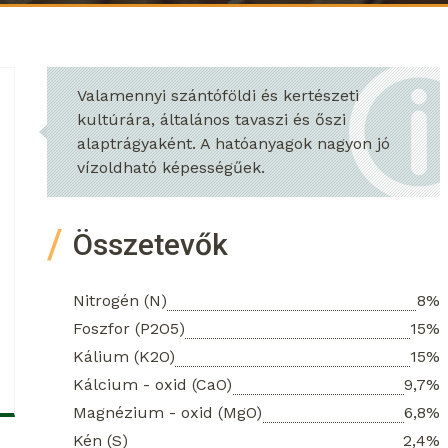
Valamennyi szántóföldi és kertészeti
kultúrára, általános tavaszi és őszi
alaptrágyaként. A hatóanyagok nagyon jó
vízoldható képességűek.
Összetevők
Nitrogén (N)
8%
Foszfor (P2O5)
15%
Kálium (K2O)
15%
Kálcium - oxid (CaO)
9,7%
Magnézium - oxid (MgO)
6,8%
Kén (S)
2,4%