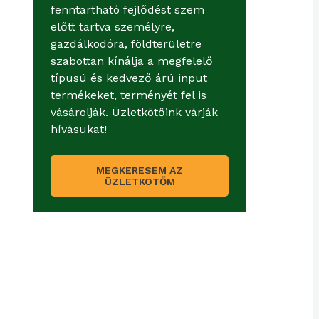
fenntartható fejlődést szem
előtt tartva személyre,
gazdálkodóra, földterületre
szabottan kínálja a megfelelő
típusú és kedvező árú input
termékeket, terményét fel is
vásárolják. Üzletkötőink várják
hívásukat!
MEGKERESEM AZ
ÜZLETKÖTŐM