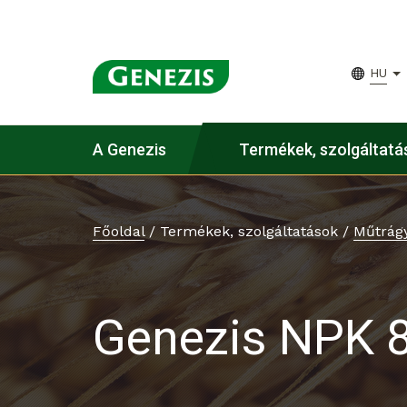
HU
A Genezis
Termékek, szolgáltatá
Főoldal
/
Termékek, szolgáltatások
/
Műtrág
Genezis NPK 8