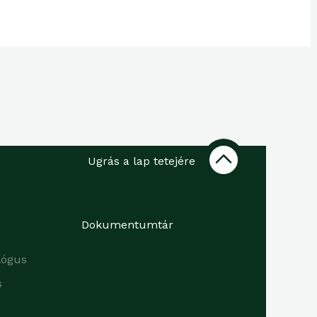
Ugrás a lap tetejére
Dokumentumtár
lógus
s