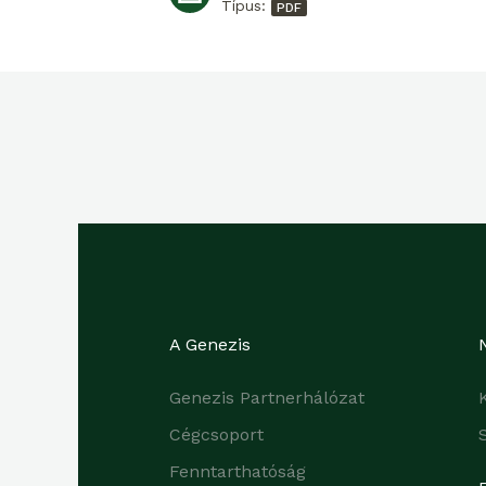
Típus:
A Genezis
Genezis Partnerhálózat
Cégcsoport
Fenntarthatóság