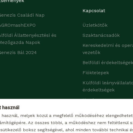
Események
Kapcsolat
Genezis Családi Nap
AGROmashEXPO
Üzletkötők
Alföldi Állattenyésztési és
Szaktanácsadók
Mezőgazda Napok
Kereskedelmi és oper
Genezis Bál 2024
vezetők
Belföldi érdekeltsége
Fióktelepek
Külföldi leányvállalat
érdekeltségek
Karrier
t használ
t használ, melyek közül a megfelelő működéséhez elengedhete
ámítógépére. Az összes többi, a működéshez nem feltétlenül sz
sütikezelő boksz segítségével, ahol minden további technikai és 