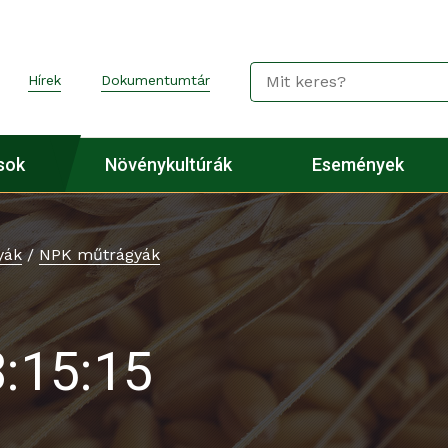
Hírek
Dokumentumtár
sok
Növénykultúrák
Események
yák
/
NPK műtrágyák
:15:15