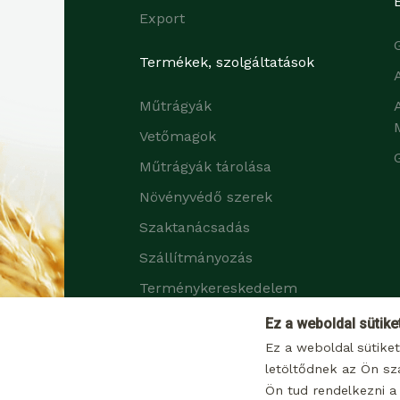
Export
Termékek, szolgáltatások
Műtrágyák
Vetőmagok
Műtrágyák tárolása
Növényvédő szerek
Szaktanácsadás
Szállítmányozás
Terménykereskedelem
Zöldtrágya növények
Ez a weboldal sütike
Ez a weboldal sütike
letöltődnek az Ön sz
Ön tud rendelkezni a 