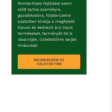
fenntartható fejlődést szem
előtt tartva személyre,
gazdálkodóra, földterületre
szabottan kínálja a megfelelő
típusú és kedvező árú input
termékeket, terményét fel is
vásárolják. Üzletkötőink várják
hívásukat!
MEGKERESEM AZ
ÜZLETKÖTŐM