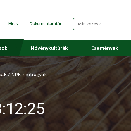
Hírek
Dokumentumtár
sok
Növénykultúrák
Események
yák
/
NPK műtrágyák
:12:25