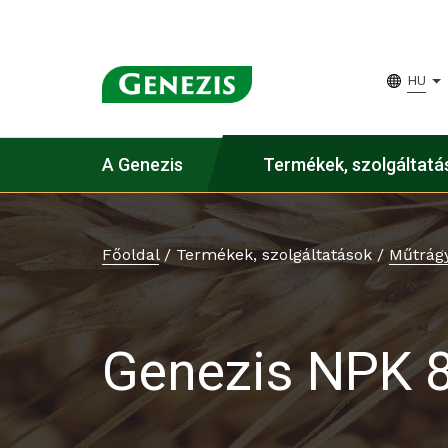
HU
A Genezis
Termékek, szolgáltatá
Főoldal
/
Termékek, szolgáltatások
/
Műtrág
Genezis NPK 8