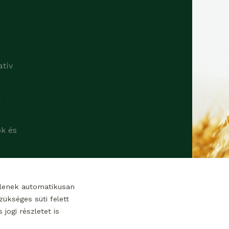
atív
k
ok és
tlenek automatikusan
ükséges süti felett
jogi részletet is