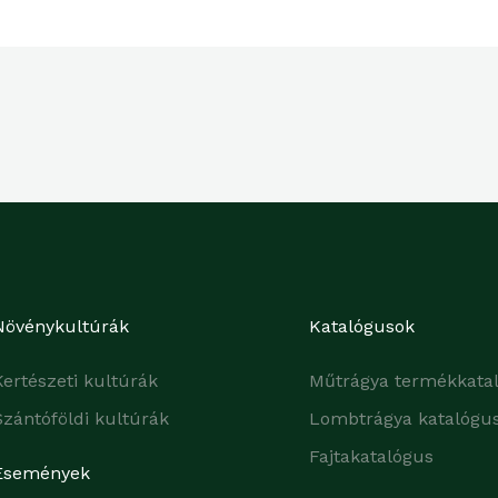
Növénykultúrák
Katalógusok
Kertészeti kultúrák
Műtrágya termékkata
Szántóföldi kultúrák
Lombtrágya katalógu
Fajtakatalógus
Események