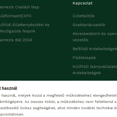
Kapcsolat
Genezis Családi Nap
AGROmashEXPO
Üzletkötők
Alföldi Állattenyésztési és
Szaktanácsadók
Mezőgazda Napok
Kereskedelmi és oper
Genezis Bál 2024
vezetők
Belföldi érdekeltsége
Fióktelepek
Külföldi leányvállalat
érdekeltségek
Karrier
t használ
t használ, melyek közül a megfelelő működéséhez elengedhete
ámítógépére. Az összes többi, a működéshez nem feltétlenül sz
sütikezelő boksz segítségével, ahol minden további technikai és 
apcsolatosan.
© 2026 Minden jog fenntartva