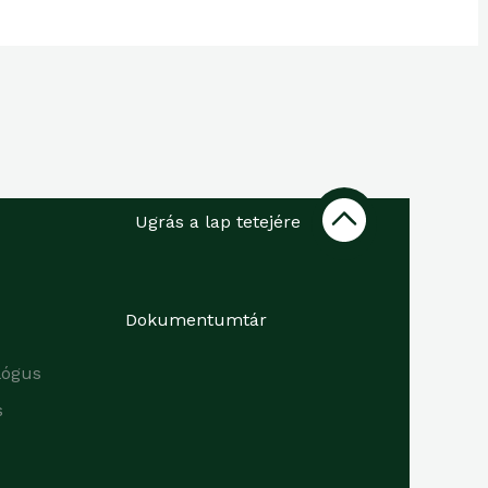
Ugrás a lap tetejére
Dokumentumtár
lógus
s