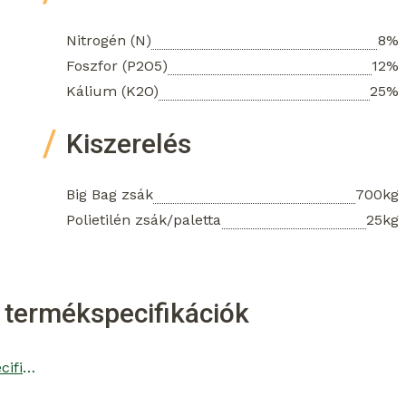
Nitrogén (N)
8%
Foszfor (P2O5)
12%
Kálium (K2O)
25%
Kiszerelés
Big Bag zsák
700kg
Polietilén zsák/paletta
25kg
 termékspecifikációk
Genezis NPK 8-12-25 termékspecifikáció