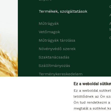
Termékek, szolgáltatások
Műtrágyák
Vetőmagok
Műtrágyák tárolása
Növényvédő szerek
Szaktanácsadás
Szállítmányozás
Terménykereskedelem
Zöldtrágya növények
Ez a weboldal sütike
Ez a weboldal sütike
letöltődnek az Ön sz
Ön tud rendelkezni a 
megtalál a sütikkel k