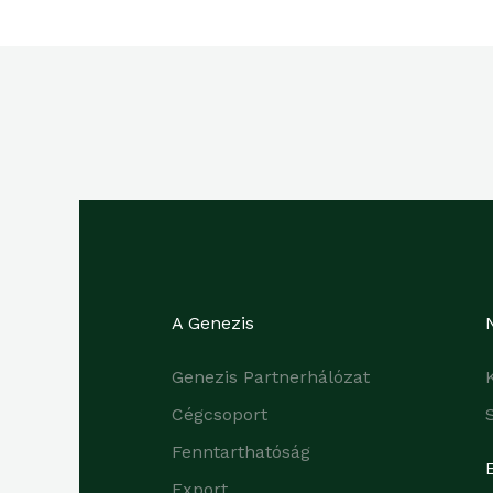
A Genezis
Genezis Partnerhálózat
Cégcsoport
Fenntarthatóság
Export