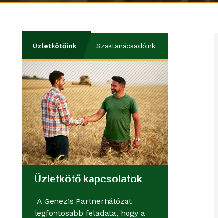
Üzletkötőink
Szaktanácsadóink
Üzletkötő kapcsolatok
A Genezis Partnerhálózat
legfontosabb feladata, hogy a