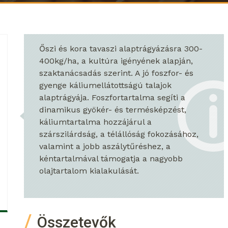
Őszi és kora tavaszi alaptrágyázásra 300-
400kg/ha, a kultúra igényének alapján,
szaktanácsadás szerint. A jó foszfor- és
gyenge káliumellátottságú talajok
alaptrágyája. Foszfortartalma segíti a
dinamikus gyökér- és termésképzést,
káliumtartalma hozzájárul a
szárszilárdság, a télállóság fokozásához,
valamint a jobb aszálytűréshez, a
kéntartalmával támogatja a nagyobb
olajtartalom kialakulását.
Összetevők