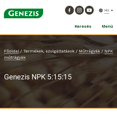
HU
Keresés
Menü
Főoldal
/
Termékek, szolgáltatások
/
Műtrágyák
/
NPK
műtrágyák
Genezis NPK 5:15:15