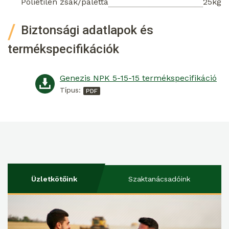
Polietilén zsák/paletta
25kg
Biztonsági adatlapok és
termékspecifikációk
Genezis NPK 5-15-15 termékspecifikáció
Típus:
Üzletkötőink
Szaktanácsadóink