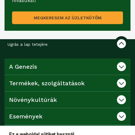
hívásukat!
MEGKERESEM AZ ÜZLETKÖTŐM
Ugrás a lap tetejére
A Genezis
Termékek, szolgáltatások
Növénykultúrák
Események
Katalógusok
Ez a weboldal sütiket használ