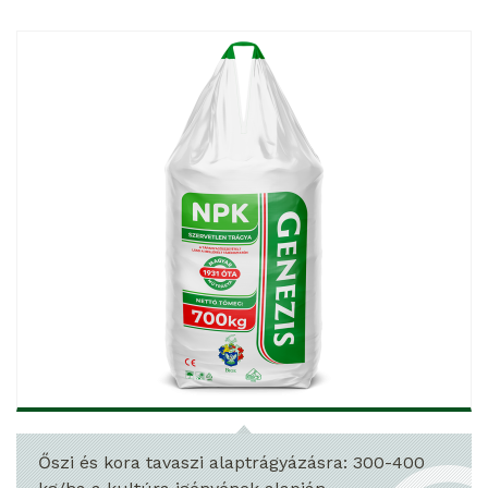
Őszi és kora tavaszi alaptrágyázásra: 300-400