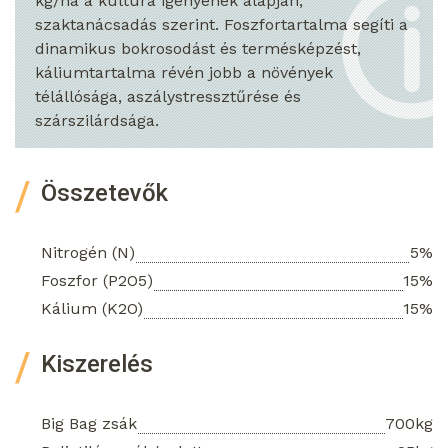
kg/ha a kultúra igényének alapján,
szaktanácsadás szerint. Foszfortartalma segíti a
dinamikus bokrosodást és termésképzést,
káliumtartalma révén jobb a növények
télállósága, aszálystressztűrése és
szárszilárdsága.
Összetevők
Nitrogén (N)
5%
Foszfor (P2O5)
15%
Kálium (K2O)
15%
Kiszerelés
Big Bag zsák
700kg