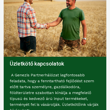
Üzletkötő kapcsolatok
A Genezis Partnerhálózat legfontosabb
feladata, hogy a fenntartható fejlődést szem
előtt tartva személyre, gazdálkodóra,
földterületre szabottan kínálja a megfelelő
típusú és kedvező árú input termékeket,
terményét fel is vásárolják. Üzletkötőink várják