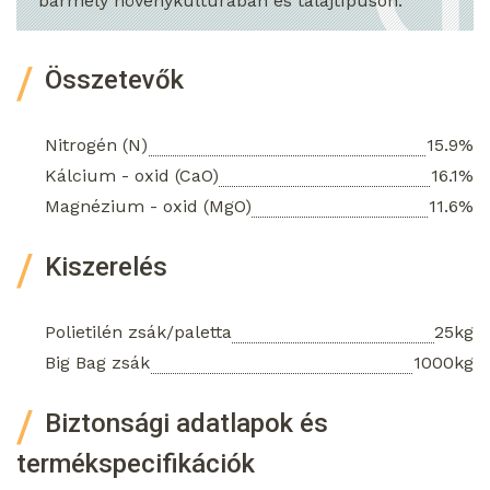
bármely növénykultúrában és talajtípuson.
Összetevők
Nitrogén (N)
15.9%
Kálcium - oxid (CaO)
16.1%
Magnézium - oxid (MgO)
11.6%
Kiszerelés
Polietilén zsák/paletta
25kg
Big Bag zsák
1000kg
Biztonsági adatlapok és
termékspecifikációk