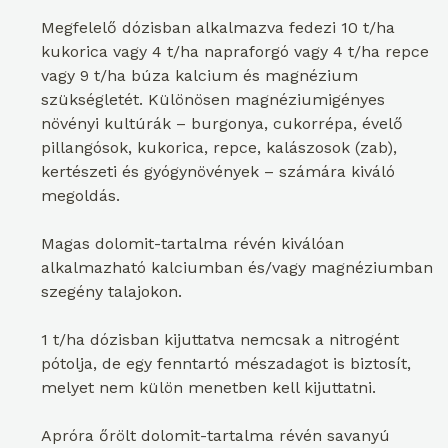
Megfelelő dózisban alkalmazva fedezi 10 t/ha
kukorica vagy 4 t/ha napraforgó vagy 4 t/ha repce
vagy 9 t/ha búza kalcium és magnézium
szükségletét. Különösen magnéziumigényes
növényi kultúrák – burgonya, cukorrépa, évelő
pillangósok, kukorica, repce, kalászosok (zab),
kertészeti és gyógynövények – számára kiváló
megoldás.
Magas dolomit-tartalma révén kiválóan
alkalmazható kalciumban és/vagy magnéziumban
szegény talajokon.
1 t/ha dózisban kijuttatva nemcsak a nitrogént
pótolja, de egy fenntartó mészadagot is biztosít,
melyet nem külön menetben kell kijuttatni.
Apróra őrölt dolomit-tartalma révén savanyú