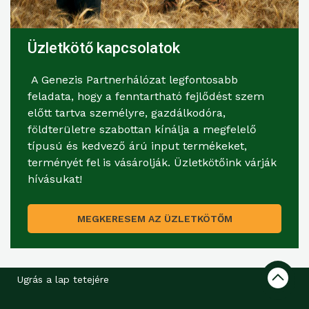
Üzletkötő kapcsolatok
A Genezis Partnerhálózat legfontosabb
feladata, hogy a fenntartható fejlődést szem
előtt tartva személyre, gazdálkodóra,
földterületre szabottan kínálja a megfelelő
típusú és kedvező árú input termékeket,
terményét fel is vásárolják. Üzletkötőink várják
hívásukat!
MEGKERESEM AZ ÜZLETKÖTŐM
Ugrás a lap tetejére