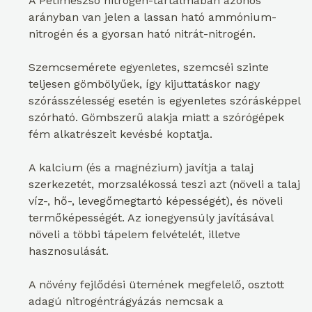
A Pétimészsó nitrogén-tartalmában azonos
arányban van jelen a lassan ható ammónium-
nitrogén és a gyorsan ható nitrát-nitrogén.
Szemcsemérete egyenletes, szemcséi szinte
teljesen gömbölyűek, így kijuttatáskor nagy
szórásszélesség esetén is egyenletes szórásképpel
szórható. Gömbszerű alakja miatt a szórógépek
fém alkatrészeit kevésbé koptatja.
A kalcium (és a magnézium) javítja a talaj
szerkezetét, morzsalékossá teszi azt (növeli a talaj
víz-, hő-, levegőmegtartó képességét), és növeli
termőképességét. Az ionegyensúly javításával
növeli a többi tápelem felvételét, illetve
hasznosulását.
A növény fejlődési ütemének megfelelő, osztott
adagú nitrogéntrágyázás nemcsak a