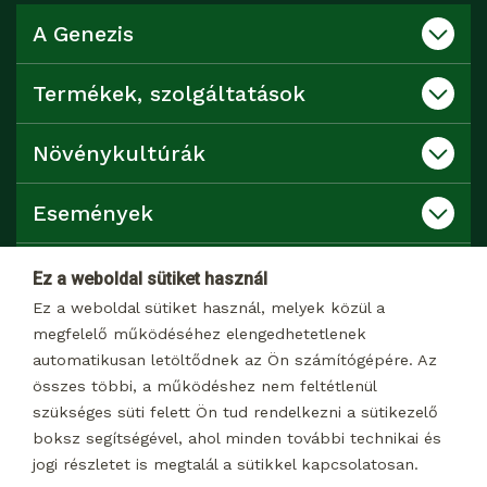
A Genezis
Termékek, szolgáltatások
Növénykultúrák
Események
Katalógusok
Ez a weboldal sütiket használ
Ez a weboldal sütiket használ, melyek közül a
Kapcsolat
megfelelő működéséhez elengedhetetlenek
automatikusan letöltődnek az Ön számítógépére. Az
összes többi, a működéshez nem feltétlenül
Dokumentumtár
szükséges süti felett Ön tud rendelkezni a sütikezelő
boksz segítségével, ahol minden további technikai és
jogi részletet is megtalál a sütikkel kapcsolatosan.