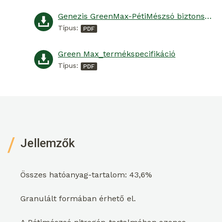
Genezis GreenMax-PétiMészsó biztonsági adatlap
Típus:
Green Max_termékspecifikáció
Típus:
Jellemzők
Összes hatóanyag-tartalom: 43,6%
Granulált formában érhető el.