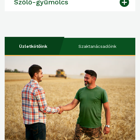
Szőlő-gyümölcs
Üzletkötőink
Szaktanácsadóink