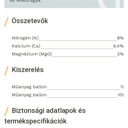
és levéltrágya.
Összetevők
Nitrogén (N)
8%
Kalcium (Ca)
9,4%
Magnézium (MgO)
2%
Kiszerelés
Műanyag ballon
1l
Műanyag ballon
10l
Biztonsági adatlapok és
termékspecifikációk