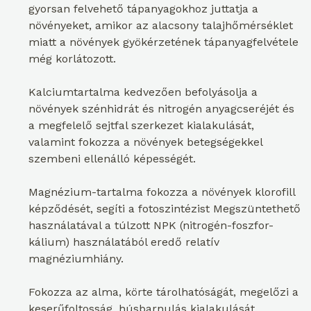
gyorsan felvehető tápanyagokhoz juttatja a
növényeket, amikor az alacsony talajhőmérséklet
miatt a növények gyökérzetének tápanyagfelvétele
még korlátozott.
Kalciumtartalma kedvezően befolyásolja a
növények szénhidrát és nitrogén anyagcseréjét és
a megfelelő sejtfal szerkezet kialakulását,
valamint fokozza a növények betegségekkel
szembeni ellenálló képességét.
Magnézium-tartalma fokozza a növények klorofill
képződését, segíti a fotoszintézist Megszüntethető
használatával a túlzott NPK (nitrogén-foszfor-
kálium) használatából eredő relatív
magnéziumhiány.
Fokozza az alma, körte tárolhatóságát, megelőzi a
keserűfoltosság, húsbarnulás kialakulását.