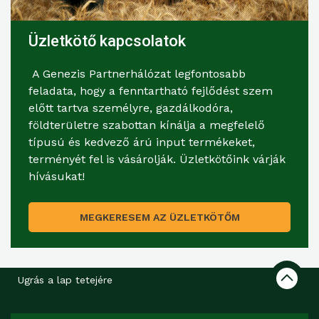
Üzletkötő kapcsolatok
A Genezis Partnerhálózat legfontosabb
feladata, hogy a fenntartható fejlődést szem
előtt tartva személyre, gazdálkodóra,
földterületre szabottan kínálja a megfelelő
típusú és kedvező árú input termékeket,
terményét fel is vásárolják. Üzletkötőink várják
hívásukat!
MEGKERESEM AZ ÜZLETKÖTŐM
Ugrás a lap tetejére