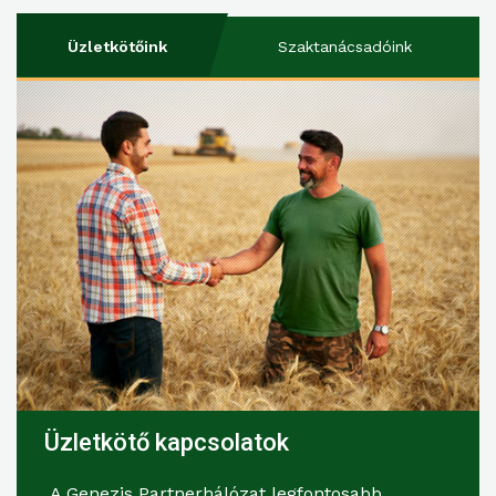
Üzletkötőink
Szaktanácsadóink
Üzletkötő kapcsolatok
A Genezis Partnerhálózat legfontosabb