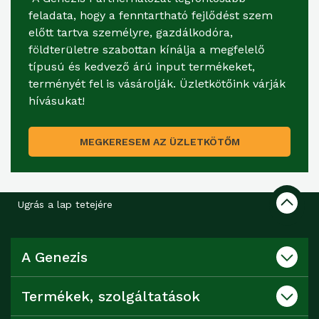
feladata, hogy a fenntartható fejlődést szem
előtt tartva személyre, gazdálkodóra,
földterületre szabottan kínálja a megfelelő
típusú és kedvező árú input termékeket,
terményét fel is vásárolják. Üzletkötőink várják
hívásukat!
MEGKERESEM AZ ÜZLETKÖTŐM
Ugrás a lap tetejére
A Genezis
Termékek, szolgáltatások