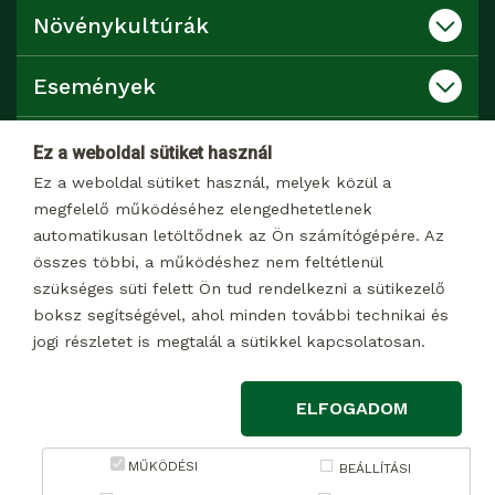
Növénykultúrák
Események
Katalógusok
Ez a weboldal sütiket használ
Ez a weboldal sütiket használ, melyek közül a
Kapcsolat
megfelelő működéséhez elengedhetetlenek
automatikusan letöltődnek az Ön számítógépére. Az
összes többi, a működéshez nem feltétlenül
Dokumentumtár
szükséges süti felett Ön tud rendelkezni a sütikezelő
boksz segítségével, ahol minden további technikai és
jogi részletet is megtalál a sütikkel kapcsolatosan.
© 2026 Minden jog fenntartva
ELFOGADOM
Impresszum
Adatkezelési tájékoztató marketing célú adatkezelésről
MŰKÖDÉSI
BEÁLLÍTÁSI