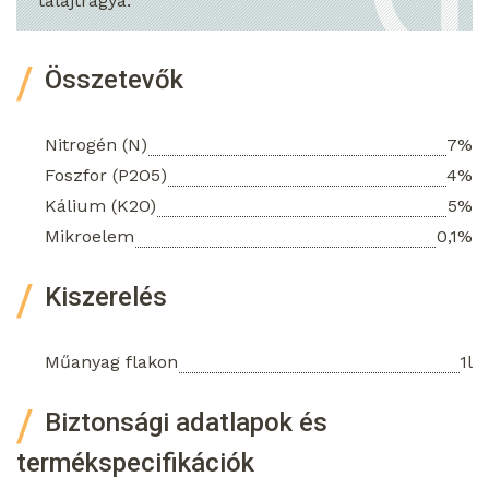
talajtrágya.
Összetevők
Nitrogén (N)
7%
Foszfor (P2O5)
4%
Kálium (K2O)
5%
Mikroelem
0,1%
Kiszerelés
Műanyag flakon
1l
Biztonsági adatlapok és
termékspecifikációk