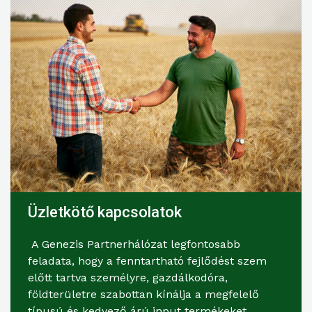
Üzletkötő kapcsolatok
A Genezis Partnerhálózat legfontosabb
feladata, hogy a fenntartható fejlődést szem
előtt tartva személyre, gazdálkodóra,
földterületre szabottan kínálja a megfelelő
típusú és kedvező árú input termékeket,