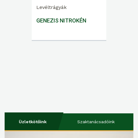
Levéltrágyák
GENEZIS NITROKÉN
Üzletkötőink
Szaktanácsadóink