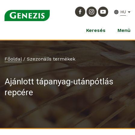
HU
Keresés
Menü
Főoldal
/
Szezonális termékek
Ajánlott tápanyag-utánpótlás
repcére