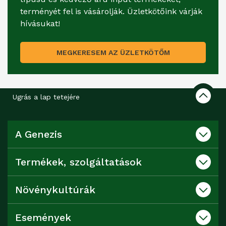
terményét fel is vásárolják. Üzletkötőink várják
hívásukat!
MEGKERESEM AZ ÜZLETKÖTŐM
Ugrás a lap tetejére
A Genezis
Termékek, szolgáltatások
Növénykultúrák
Események