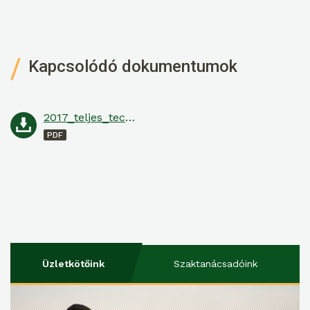
Kapcsolódó dokumentumok
2017_teljes_technológia_szőlő_Csáford_Alsóhegy_Veress_János
Üzletkötőink
Szaktanácsadóink