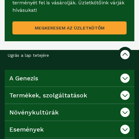
terményét fel is vásárolják. Üzletkötőink várják
hívásukat!
MEGKERESEM AZ ÜZLETKÖTŐM
Ugrás a lap tetejére
A Genezis
Termékek, szolgáltatások
Növénykultúrák
Események