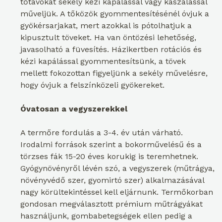
tőtávokat sekély kézi kapálással vagy kaszálással
műveljük. A tőközök gyommentesítésénél óvjuk a
gyökérsarjakat, mert azokkal is pótolhatjuk a
kipusztult töveket. Ha van öntözési lehetőség,
javasolható a füvesítés. Házikertben rotációs és
kézi kapálással gyommentesítsünk, a tövek
mellett fokozottan figyeljünk a sekély művelésre,
hogy óvjuk a felszínközeli gyökereket.
Óvatosan a vegyszerekkel
A termőre fordulás a 3-4. év után várható.
Irodalmi források szerint a bokorművelésű és a
törzses fák 15-20 éves korukig is teremhetnek.
Gyógynövényről lévén szó, a vegyszerek (műtrágya,
növényvédő szer, gyomirtó szer) alkalmazásával
nagy körültekintéssel kell eljárnunk. Termőkorban
gondosan megválasztott prémium műtrágyákat
használjunk, gombabetegségek ellen pedig a