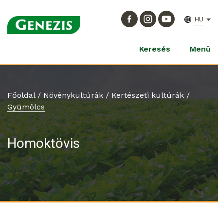
HU
Keresés
Menü
Főoldal
/
Növénykultúrák
/
Kertészeti kultúrák
/
Gyümölcs
Homoktövis