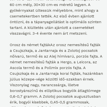
60 cm mély, 30×30 cm-es méretű legyen. A
gyökérnyakat ültessük mélyebbre, mint ahogy a
csemetekertben tették. Az első évben ajánlott
öntözni, és a tápanyagellátást is optimális szinten
tartani. A kiültetés után ajánlott a csemetéket
visszavágni. 3-4 évente nem árt metszeni.
Orosz és német fajtákAz orosz nemesítésű fajták
a Csujszkaja, a Jantarnaja és a Zolotoj pocsatok
nőivarú, termő és az Alej hímivarú, porzós fajta. A
német nemesítésű fajták a Hergo, a Leicora, az
Ascola termő és a Pollmix porzós fajta. A
Csujszkaja és a Jantarnaja korai fajták, hazánkban
július közepe-vége közötti idő-szakban érnek.
Viszonylag nagy, narancssárga, illetve
borostyánszínű és elliptikus bogyóik átlagtömege
0,6-0,7 gramm. A Zolotoj pocsatok augusztusban
érik, bogyói kisebbek, 0,45-0,5 grammosak,