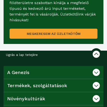
földterületre szabottan kínálja a megfelelő
típusú és kedvező árú input termékeket,
terményét fel is vásárolják. Üzletkötőink várják
hívásukat!
MEGKERESEM AZ ÜZLETKÖTŐM
Ugrás a lap tetejére
A Genezis
Termékek, szolgáltatások
Növénykultúrák