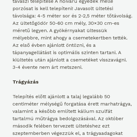
tavaszi telepítése A nőivarú egyedek mellé
porzósat is kell telepíteni! Javasolt ültetési
távolsága: 4-5 méter sor és 2-2,5 méter tőtávolság.
Az ültetőgödör 50-60 cm mély, 30×30 cm-es
méretű legyen. A gyökérnyakat ültessük
mélyebbre, mint ahogy a csemetekertben tették.
Az első évben ajánlott öntözni, és a
tápanyagellátást is optimális szinten tartani. A
kiültetés után ajánlott a csemetéket visszavágni.
3-4 évente nem árt metszeni.
Trágyázás
Telepítés előtt ajánlott a talaj legalább 50
centiméter mélységű forgatása érett marhatrágya,
valamint a később említett kálium szulfát
tartalmú műtrágya bedolgozásával. Az október
második felében tervezett ültetéshez ezt
szeptemberben végezzük el, a trágyaadagokat