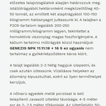
előzetes talajvizsgálatok alapján határozzuk meg.
Istállótrágyából hektáronként megközelítőleg 40-
50 tonnát, az említett két alaptrágyából 100-150
kilogramm hatóanyagot juttassunk ki. A talajban a
P2O5-tartalom legalább 200-250
milligramm/kilogramm legyen, tekintettel a
homoktövis viszonylag magas foszforigényére. A
kálium tartalmú műtrágyák közül használjuk
GENEZIS NPK 11:11:18 + 16 S ez ugyanis
nem
tartalmaz a gyökérképződésre káros klórt.
A talajt legalább 2-3 hétig hagyjuk ülepedni, és
csak azután ültessünk. Vízállásos helyeken az
állomány kipusztulhat, ezért az ilyen termőhelyet
kerüljük.
A nőivarú egyedek mellé porzósat is kell
telepíteni! Javasolt ültetési távolsága: 4-5 méter
sor és 2- 2,5 méter tőtávolság. Az ültetőgödör 50-