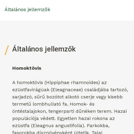
Általános jellemzők
Általános jellemzők
Homoktövis
A homoktövis (Hippiphae rhamnoides) az
ezüstfavirágúak (Eleagnaceae) családjába tartozó,
sarjadzó, sűrű bozótot alkotó cserje vagy kisebb
termetű lombhullató fa. Homok- és
öntéstalajokon, tengerparti dűnéken terem. Hazai
populációja védett. Egyetlen hazai rokona az
ezüstfa (Eleagnus angustifolia). Parkokba,
fasorokba dísznövényként ültetik. Talaj