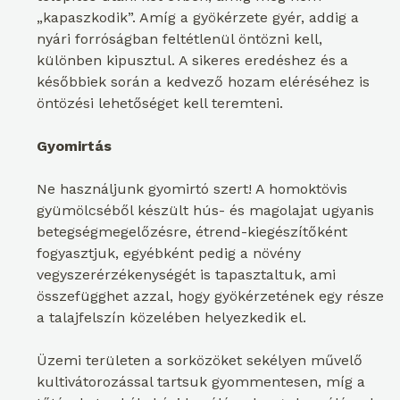
„kapaszkodik”. Amíg a gyökérzete gyér, addig a
nyári forróságban feltétlenül öntözni kell,
különben kipusztul. A sikeres eredéshez és a
későbbiek során a kedvező hozam eléréséhez is
öntözési lehetőséget kell teremteni.
Gyomirtás
Ne használjunk gyomirtó szert! A homoktövis
gyümölcséből készült hús- és magolajat ugyanis
betegségmegelőzésre, étrend-kiegészítőként
fogyasztjuk, egyébként pedig a növény
vegyszerérzékenységét is tapasztaltuk, ami
összefügghet azzal, hogy gyökérzetének egy része
a talajfelszín közelében helyezkedik el.
Üzemi területen a sorközöket sekélyen művelő
kultivátorozással tartsuk gyommentesen, míg a