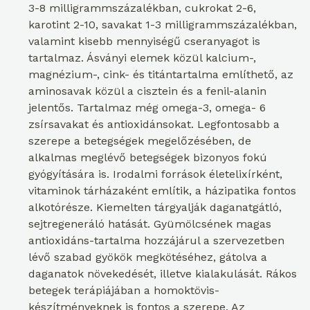
3-8 milligrammszázalékban, cukrokat 2-6,
karotint 2-10, savakat 1-3 milligrammszázalékban,
valamint kisebb mennyiségű cseranyagot is
tartalmaz. Ásványi elemek közül kalcium-,
magnézium-, cink- és titántartalma említhető, az
aminosavak közül a cisztein és a fenil-alanin
jelentős. Tartalmaz még omega-3, omega- 6
zsírsavakat és antioxidánsokat. Legfontosabb a
szerepe a betegségek megelőzésében, de
alkalmas meglévő betegségek bizonyos fokú
gyógyítására is. Irodalmi források életelixírként,
vitaminok tárházaként említik, a házipatika fontos
alkotórésze. Kiemelten tárgyalják daganatgátló,
sejtregeneráló hatását. Gyümölcsének magas
antioxidáns-tartalma hozzájárul a szervezetben
lévő szabad gyökök megkötéséhez, gátolva a
daganatok növekedését, illetve kialakulását. Rákos
betegek terápiájában a homoktövis-
készítményeknek is fontos a szerepe. Az