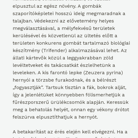
elpusztul az egész növény. A gombák
szaporítóképletei hosszú ideig megmaradnak a
talajban. Védekezni az elővetemény helyes
megválasztásával, a mélyfekvésű területek
kerülésével és közvetlenül az ültetés előtt a
területen konkurens gombát tartalmazó biológiai
készítmény (Trifender) alkalmazásával lehet. Az
állati kártevők közül a leggyakrabban zöld
levéltetveket és takácsatkát észlelhetünk a
leveleken. A kis farontó lepke (Zeuzera pyrina)
hernyói a törzsbe furakodnak, és a bélrészt
„fogyasztják”. Tartsuk tisztán a fák, bokrok alját,
így a jelenlétüket könnyebben fölismerhetjük a
fűrészporszerű ürülékcsomók alapján. Keressük
meg a behatolás helyét, onnan egy vékony drótot
felszúrva elpusztíthatjuk a hernyót.
A betakarítást az érés elején kell elvégezni. Ha a