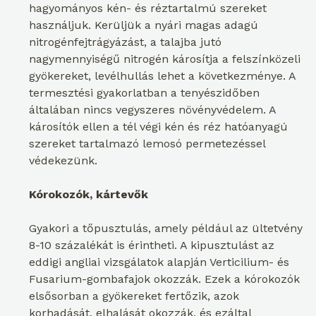
hagyományos kén- és réztartalmú szereket
használjuk. Kerüljük a nyári magas adagú
nitrogénfejtrágyázást, a talajba jutó
nagymennyiségű nitrogén károsítja a felszínközeli
gyökereket, levélhullás lehet a következménye. A
termesztési gyakorlatban a tenyészidőben
általában nincs vegyszeres növényvédelem. A
károsítók ellen a tél végi kén és réz hatóanyagú
szereket tartalmazó lemosó permetezéssel
védekezünk.
Kórokozók, kártevők
Gyakori a tőpusztulás, amely például az ültetvény
8-10 százalékát is érintheti. A kipusztulást az
eddigi angliai vizsgálatok alapján Verticilium- és
Fusarium-gombafajok okozzák. Ezek a kórokozók
elsősorban a gyökereket fertőzik, azok
korhadását, elhalását okozzák, és ezáltal