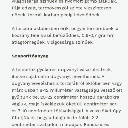
világossárga színűek és nyomott gömb alakúak.
Fája edzett, termővesszői szinte vízszintesen
nőnek, termő-korban pedig leívelődnek.
A Leicora októberben érik, bogyói tömörebbek, a
kocsány felé kissé befűződnek, 0,6-0,7 gramm
átlagtömegűek, világossárga színűek.
Szaporítóanyag
A telepítők gyökeres dugványt vásárolhatnak,
illetve saját célra dugványt nevelhetnek. A
dugványneveléshez a törzsfákról októberben vagy
márciusban 8-12 milliméter vastagságú vesszőket
gyűjtünk be, 20-22 centiméter hosszú darabokra
vágjuk, majd iskolázzuk őket 80 centiméter sor-
és 7-10 centiméter tőtávolsággal. A vesszőket úgy
ültetjük el, hogy a talajfelszín fölött 2-3
centiméter szabadon maradjon. Rendszeres