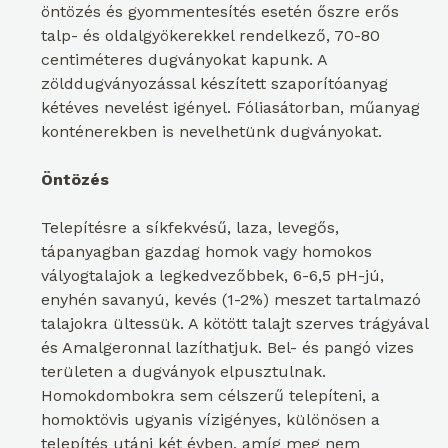
öntözés és gyommentesítés esetén őszre erős
talp- és oldalgyökerekkel rendelkező, 70-80
centiméteres dugványokat kapunk. A
zölddugványozással készített szaporítóanyag
kétéves nevelést igényel. Fóliasátorban, műanyag
konténerekben is nevelhetünk dugványokat.
Öntözés
Telepítésre a síkfekvésű, laza, levegős,
tápanyagban gazdag homok vagy homokos
vályogtalajok a legkedvezőbbek, 6-6,5 pH-jú,
enyhén savanyú, kevés (1-2%) meszet tartalmazó
talajokra ültessük. A kötött talajt szerves trágyával
és Amalgeronnal lazíthatjuk. Bel- és pangó vizes
területen a dugványok elpusztulnak.
Homokdombokra sem célszerű telepíteni, a
homoktövis ugyanis vízigényes, különösen a
telepítés utáni két évben, amíg meg nem