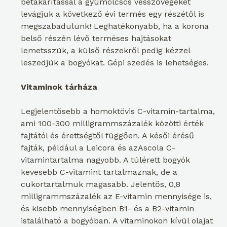
betakarítással a gyümölcsös vesszővégeket
levágjuk a következő évi termés egy részétől is
megszabadulunk! Leghatékonyabb, ha a korona
belső részén lévő terméses hajtásokat
lemetsszük, a külső részekről pedig kézzel
leszedjük a bogyókat. Gépi szedés is lehetséges.
Vitaminok tárháza
Legjelentősebb a homoktövis C-vitamin-tartalma,
ami 100-300 milligrammszázalék közötti érték
fajtától és érettségtől függően. A késői érésű
fajták, például a Leicora és azAscola C-
vitamintartalma nagyobb. A túlérett bogyók
kevesebb C-vitamint tartalmaznak, de a
cukortartalmuk magasabb. Jelentős, 0,8
milligrammszázalék az E-vitamin mennyisége is,
és kisebb mennyiségben B1- és a B2-vitamin
istalálható a bogyóban. A vitaminokon kívül olajat