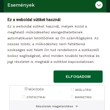
Események
Katalógusok
Ez a weboldal sütiket használ
Ez a weboldal sütiket használ, melyek közül a
Kapcsolat
megfelelő működéséhez elengedhetetlenek
automatikusan letöltődnek az Ön számítógépére. Az
összes többi, a működéshez nem feltétlenül
Dokumentumtár
szükséges süti felett Ön tud rendelkezni a sütikezelő
boksz segítségével, ahol minden további technikai és
jogi részletet is megtalál a sütikkel kapcsolatosan.
© 2026 Minden jog fenntartva
ELFOGADOM
Impresszum
Adatkezelési tájékoztató marketing célú adatkezelésről
MŰKÖDÉSI
BEÁLLÍTÁSI
Adatkezelési tájékoztató weboldalon keresztül, a
STATISZTIKAI
MARKETING
kapcsolatfelvételi űrlapon megadott adatokhoz kapcsolódó
Részletek megjelenítése
adatkezelés kapcsán