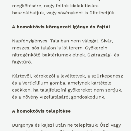
megkötésére, nagy foltok kialakítására
használhatjuk, vagy sövényként is ültethetjük.
A homoktövis környezeti igénye és fajtái
Napfényigényes. Talajban nem válogat. Sivár,
meszes, sós talajon is jól terem. Gyökerein
nitrogénkötő baktériumok élnek. Szárazság- és
fagytűrő.
Kártevői, kórokozói a levéltetvek, a szürkepenész
és a Verticillium gomba, amelynek kártétele
csökken, ha talajfelszíni gyökereket nem sértjük,
és a növény vízellátásáról gondoskodunk.
A homoktövis telepítése
Burgonya és kajszi után ne telepítsük! Őszi vagy