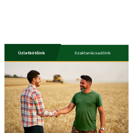
Üzletkötőink
Szaktanácsadóink