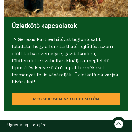
Üzletkötő kapcsolatok
A Genezis Partnerhálózat legfontosabb
feladata, hogy a fenntartható fejlődést szem
előtt tartva személyre, gazdálkodóra,
földterületre szabottan kínálja a megfelelő
típusú és kedvező árú input termékeket,
terményét fel is vásárolják. Üzletkötőink várják
hívásukat!
MEGKERESEM AZ ÜZLETKÖTŐM
Ugrás a lap tetejére