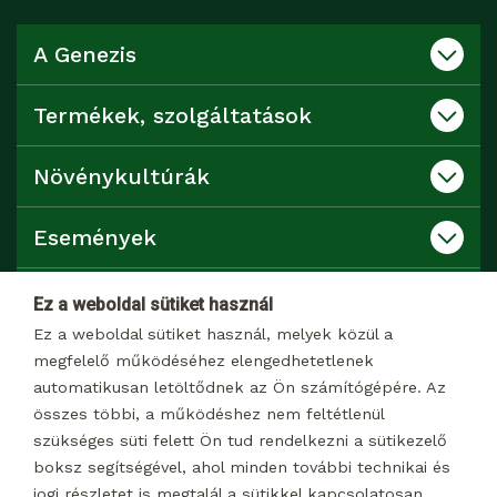
A Genezis
Termékek, szolgáltatások
Növénykultúrák
Események
Katalógusok
Ez a weboldal sütiket használ
Ez a weboldal sütiket használ, melyek közül a
Kapcsolat
megfelelő működéséhez elengedhetetlenek
automatikusan letöltődnek az Ön számítógépére. Az
összes többi, a működéshez nem feltétlenül
Dokumentumtár
szükséges süti felett Ön tud rendelkezni a sütikezelő
boksz segítségével, ahol minden további technikai és
jogi részletet is megtalál a sütikkel kapcsolatosan.