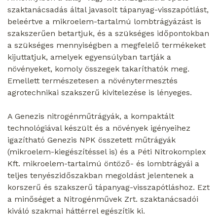
szaktanácsadás által javasolt tápanyag-visszapótlást,
beleértve a mikroelem-tartalmú lombtrágyázást is
szakszerűen betartjuk, és a szükséges időpontokban
a szükséges mennyiségben a megfelelő termékeket
kijuttatjuk, amelyek egyensúlyban tartják a
növényeket, komoly összegek takaríthatók meg.
Emellett természetesen a növénytermesztés
agrotechnikai szakszerű kivitelezése is lényeges.
A Genezis nitrogénműtrágyák, a kompaktált
technológiával készült és a növények igényeihez
igazítható Genezis NPK összetett műtrágyák
(mikroelem-kiegészítéssel is) és a Péti Nitrokomplex
Kft. mikroelem-tartalmú öntöző- és lombtrágyái a
teljes tenyészidőszakban megoldást jelentenek a
korszerű és szakszerű tápanyag-visszapótláshoz. Ezt
a minőséget a Nitrogénművek Zrt. szaktanácsadói
kiváló szakmai háttérrel egészítik ki.