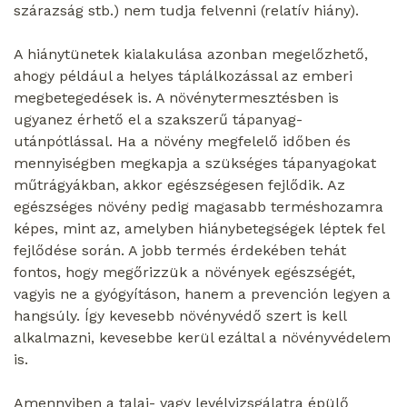
szárazság stb.) nem tudja felvenni (relatív hiány).
A hiánytünetek kialakulása azonban megelőzhető,
ahogy például a helyes táplálkozással az emberi
megbetegedések is. A növénytermesztésben is
ugyanez érhető el a szakszerű tápanyag-
utánpótlással. Ha a növény megfelelő időben és
mennyiségben megkapja a szükséges tápanyagokat
műtrágyákban, akkor egészségesen fejlődik. Az
egészséges növény pedig magasabb terméshozamra
képes, mint az, amelyben hiánybetegségek léptek fel
fejlődése során. A jobb termés érdekében tehát
fontos, hogy megőrizzük a növények egészségét,
vagyis ne a gyógyításon, hanem a prevención legyen a
hangsúly. Így kevesebb növényvédő szert is kell
alkalmazni, kevesebbe kerül ezáltal a növényvédelem
is.
Amennyiben a talaj- vagy levélvizsgálatra épülő