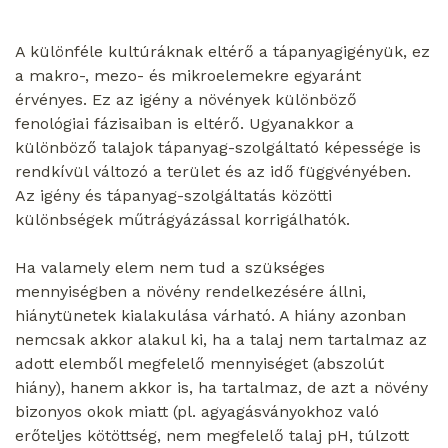
A különféle kultúráknak eltérő a tápanyagigényük, ez
a makro-, mezo- és mikroelemekre egyaránt
érvényes. Ez az igény a növények különböző
fenológiai fázisaiban is eltérő. Ugyanakkor a
különböző talajok tápanyag-szolgáltató képessége is
rendkívül változó a terület és az idő függvényében.
Az igény és tápanyag-szolgáltatás közötti
különbségek műtrágyázással korrigálhatók.
Ha valamely elem nem tud a szükséges
mennyiségben a növény rendelkezésére állni,
hiánytünetek kialakulása várható. A hiány azonban
nemcsak akkor alakul ki, ha a talaj nem tartalmaz az
adott elemből megfelelő mennyiséget (abszolút
hiány), hanem akkor is, ha tartalmaz, de azt a növény
bizonyos okok miatt (pl. agyagásványokhoz való
erőteljes kötöttség, nem megfelelő talaj pH, túlzott