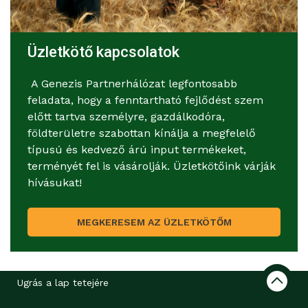
Üzletkötő kapcsolatok
A Genezis Partnerhálózat legfontosabb
feladata, hogy a fenntartható fejlődést szem
előtt tartva személyre, gazdálkodóra,
földterületre szabottan kínálja a megfelelő
típusú és kedvező árú input termékeket,
terményét fel is vásárolják. Üzletkötőink várják
hívásukat!
MEGKERESEM AZ ÜZLETKÖTŐM
Ugrás a lap tetejére