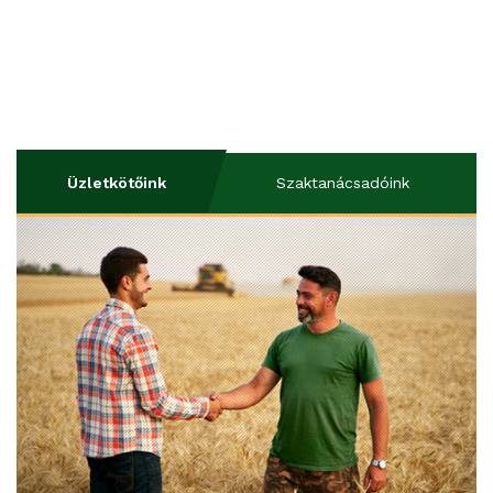
Üzletkötőink
Szaktanácsadóink