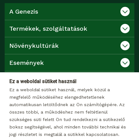
A Genezis
Termékek, szolgáltatások
Növénykultúrák
Események
Katalógusok
Ez a weboldal sütiket használ
Ez a weboldal sütiket használ, melyek közül a
Kapcsolat
megfelelő működéséhez elengedhetetlenek
automatikusan letöltődnek az Ön számítógépére. Az
összes többi, a működéshez nem feltétlenül
Dokumentumtár
szükséges süti felett Ön tud rendelkezni a sütikezelő
boksz segítségével, ahol minden további technikai és
jogi részletet is megtalál a sütikkel kapcsolatosan.