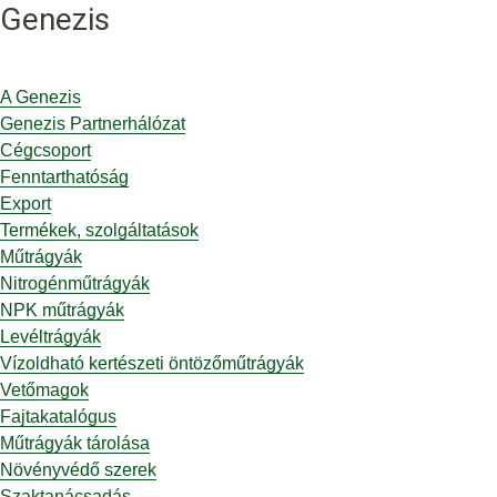
Genezis
A Genezis
Genezis Partnerhálózat
Cégcsoport
Fenntarthatóság
Export
Termékek, szolgáltatások
Műtrágyák
Nitrogénműtrágyák
NPK műtrágyák
Levéltrágyák
Vízoldható kertészeti öntözőműtrágyák
Vetőmagok
Fajtakatalógus
Műtrágyák tárolása
Növényvédő szerek
Szaktanácsadás