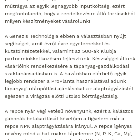
műtrágya az egyik legnagyobb inputköltség, ezért
megfontolandó, hogy a rendelkezésre álló forrásokból
milyen készítményeket vásárolunk!
A Genezis Technológia ebben a választásban nyújt
segítséget, amit évről évre egyetemekkel és
kutatóintézetekkel, valamint az 500-ak Klubja
partnereinkkel közösen fejlesztünk. Készséggel állunk
vásárlóink rendelkezésére a tápanyag-gazdálkodási
szaktanácsadásban is. A hazánkban elérhető egyik
legjobb rendszer a ProPlanta használatával adunk
tápanyag-utánpótlási ajánlásokat az alaptrágyázástól
egészen a virágzás előtti utolsó bórtrágyázásig.
A repce nyár végi vetésű növényünk, ezért a kalászos
gabonák betakarítását követően a figyelem már a
repce NPK alaptrágyázására irányul. A repce igényes
növény mind a hat makro tápelemre (N, P, K, Ca, Mg,