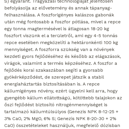
S) egyaránt. Trágyázási technológiáját jelentősen
befolyásolja az elővetemény és annak tápanyag-
felhasználása. A foszforigényes kalászos gabonák
után még fontosabb a foszfor pótlása, mivel a repce
egy tonna magtermésével is átlagosan 18-20 kg
foszfort viszünk el a területről, ami egy 4-5 tonnás
repce esetében megközelíti a hektáronkénti 100 kg
mennyiséget. A foszforra szükség van a növények
kezdeti gyors fejlődéséhez és később az elágazások,
virágok, valamint a termés képzéséhez. A foszfor a
fejlődés korai szakaszában segíti a gyorsabb
gyökérképződést, de szerepet játszik a stabil
energiaháztartás biztosításában is. A repce
káliumigényes növény, ezért ügyelni kell arra, hogy
gyengébb kálium ellátottságú, kötöttebb talajokon az
őszi fejlődést biztosító nitrogénmennyiséget is
tartalmazó káliumtúlsúlyos (Genezis NPK 8-12-25 +
3% CaO, 2% MgO, 6% S; Genezis NPK 8-20-30 + 2%
CaO) összetételeket használjuk, megfelelő dózisban