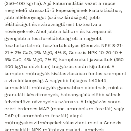
(350-400 kg/ha). A jó káliumellátás vezet a repce
megfelelő stressztűrő képességének kialakításához,
jobb állékonyságot (szárszilárdságot), jobb
télállóságot és szárazságtűrést biztosítva a
növényeknek. Ahol jobb a kálium és közepesnél
gyengébb a foszforellátottság ott a nagyobb
foszfortartalmú, foszfortúlsúlyos (Genezis NPK 8-21-
21 + 2% CaO, 2% MgO, 4% S; Genezis NPK 10-20-10 +
5% CaO, 4% MgO, 7% S) komplexeket javasoltuk (350-
400 kg/ha dózisban) trágyázás során kijuttatni. A
komplex műtrágyák kiválasztásában fontos szempont
a vízoldékonyság. A nagyobb fajlagos felületű,
kompaktált műtrágyák gyorsabban oldódnak, mint a
granulált készítmények, hatóanyagaik előbb válnak
felvehetővé növényeink számára. A trágyázás során
ezért érdemes MAP (mono-ammónium-foszfát) vagy
DAP (di-ammónium-foszfát) alapú
műtrágyakészítményeket választani-mint a Genezis
kompaktált NPK műtrágya család-, amelyek