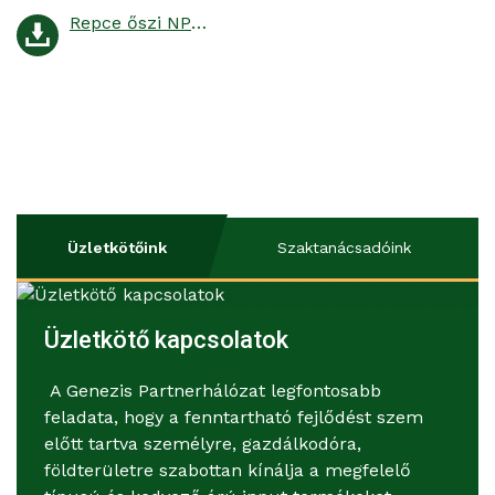
Repce őszi NPK trágyázása
Üzletkötőink
Szaktanácsadóink
Üzletkötő kapcsolatok
A Genezis Partnerhálózat legfontosabb
feladata, hogy a fenntartható fejlődést szem
előtt tartva személyre, gazdálkodóra,
földterületre szabottan kínálja a megfelelő