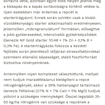
sortávra vetik, azonban egyre több helyen jelenik meg
a kiskapás és a kapás sortávolságra történő vetése is.
Ilyen esetekben már érdemes a repcét is
startertrágyázni. Ennek során szintén csak a kiváló
vízoldékonyságú starter alkalmazható eredményesen,
jellemzően „mikrogranulátum” formában, elősegítve
a jobb gyökeresedést, intenzívebb gyökérképződést
(Genezis NP Gold starter 10:48 + 1% Zn + 0,1% B +
0,3% Fe). A startertrágyázás fokozza a kezdeti
fejlődés során jelentkező időjárási stresszfaktorokkal
szembeni ellenálló képességet, stabil foszforforrást
biztosítva növényeinknek.
Amennyiben olyan komplexet választottunk, mellyel
nem tudjuk maradéktalanul kielégíteni a repce
nitrogénigényét, akkor a 39% hatóanyagot tartalmazó
Genezis Pétisóval (27% N + 7% CaO + 5% MgO) tudjuk
pótolni a szükséges mennyiséget. Ősszel legalább 35-
50 kg/ha nitrogénre van szüksége a repcének a