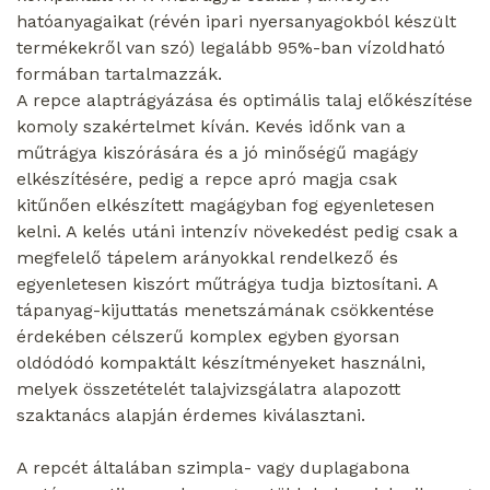
hatóanyagaikat (révén ipari nyersanyagokból készült
termékekről van szó) legalább 95%-ban vízoldható
formában tartalmazzák.
A repce alaptrágyázása és optimális talaj előkészítése
komoly szakértelmet kíván. Kevés időnk van a
műtrágya kiszórására és a jó minőségű magágy
elkészítésére, pedig a repce apró magja csak
kitűnően elkészített magágyban fog egyenletesen
kelni. A kelés utáni intenzív növekedést pedig csak a
megfelelő tápelem arányokkal rendelkező és
egyenletesen kiszórt műtrágya tudja biztosítani. A
tápanyag-kijuttatás menetszámának csökkentése
érdekében célszerű komplex egyben gyorsan
oldódódó kompaktált készítményeket használni,
melyek összetételét talajvizsgálatra alapozott
szaktanács alapján érdemes kiválasztani.
A repcét általában szimpla- vagy duplagabona