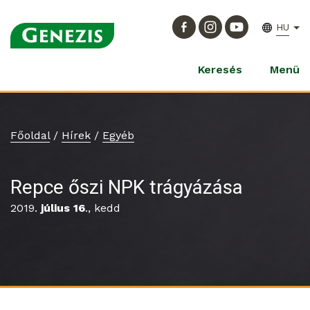
HU
Keresés
Menü
Főoldal
/
Hírek
/
Egyéb
Repce őszi NPK trágyázása
2019.
július 16
., kedd