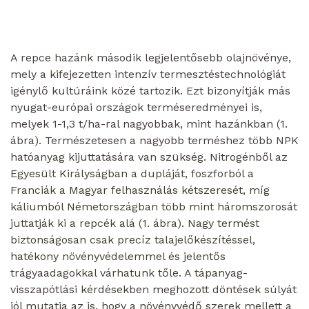
A repce hazánk második legjelentősebb olajnövénye,
mely a kifejezetten intenzív termesztéstechnológiát
igénylő kultúráink közé tartozik. Ezt bizonyítják más
nyugat-európai országok terméseredményei is,
melyek 1-1,3 t/ha-ral nagyobbak, mint hazánkban (1.
ábra). Természetesen a nagyobb terméshez több NPK
hatóanyag kijuttatására van szükség. Nitrogénből az
Egyesült Királyságban a dupláját, foszforból a
Franciák a Magyar felhasználás kétszeresét, míg
káliumból Németországban több mint háromszorosát
juttatják ki a repcék alá (1. ábra). Nagy termést
biztonságosan csak precíz talajelőkészítéssel,
hatékony növényvédelemmel és jelentős
trágyaadagokkal várhatunk tőle. A tápanyag-
visszapótlási kérdésekben meghozott döntések súlyát
jól mutatja az is, hogy a növényvédő szerek mellett a