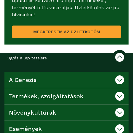
típusú és kedvező árú input termékeket,
terményét fel is vásárolják. Üzletkötőink várják
hívásukat!
MEGKERESEM AZ ÜZLETKÖTŐM
Ugrás a lap tetejére
A Genezis
Termékek, szolgáltatások
Növénykultúrák
Események