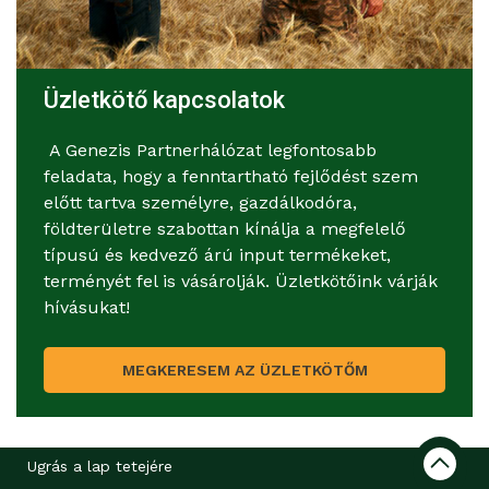
Üzletkötő kapcsolatok
A Genezis Partnerhálózat legfontosabb
feladata, hogy a fenntartható fejlődést szem
előtt tartva személyre, gazdálkodóra,
földterületre szabottan kínálja a megfelelő
típusú és kedvező árú input termékeket,
terményét fel is vásárolják. Üzletkötőink várják
hívásukat!
MEGKERESEM AZ ÜZLETKÖTŐM
Ugrás a lap tetejére