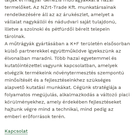
termelőket. Az NZrt-Trade Kft. munkatársainak
rendelkezésére áll az az árukészlet, amelyet a
vállalat nagykállói és nádudvari saját tulajdonú,
illetve a szolnoki és pétfürdői bérelt telepein
tárolnak.
A műtrágyák gyártásában a K+F területén elsősorban
külső partnerekkel együttműködve igyekszünk az
élvonalban maradni. Több hazai egyetemmel és
kutatóintézettel vagyunk kapcsolatban, amelyek
elvégzik termékeink növénytermesztés szempontú
minősítését és a fejlesztéseinkhez szükséges
alapvető kutatási munkákat. Cégünk stratégiája a
folyamatos megújulás, alkalmazkodás a változó piaci
körülményekhez, amely érdekében fejlesztéseket
hajtunk végre mind a technikai, mind pedig az
emberi erőforrások terén.
Kapcsolat