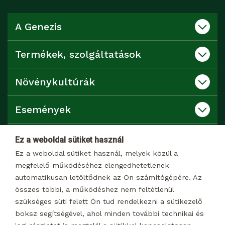
A Genezis
Termékek, szolgáltatások
Növénykultúrák
Események
Katalógusok
Ez a weboldal sütiket használ
Ez a weboldal sütiket használ, melyek közül a
Kapcsolat
megfelelő működéséhez elengedhetetlenek
automatikusan letöltődnek az Ön számítógépére. Az
összes többi, a működéshez nem feltétlenül
Dokumentumtár
szükséges süti felett Ön tud rendelkezni a sütikezelő
boksz segítségével, ahol minden további technikai és