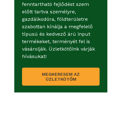
fenntartható fejlődést szem
előtt tartva személyre,
gazdálkodóra, földterületre
szabottan kínálja a megfelelő
típusú és kedvező árú input
termékeket, terményét fel is
vásárolják. Üzletkötőink várják
hívásukat!
MEGKERESEM AZ
ÜZLETKÖTŐM