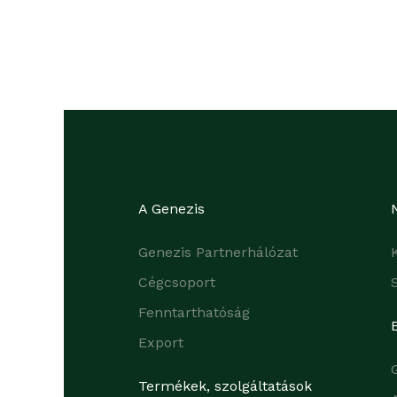
A Genezis
Genezis Partnerhálózat
Cégcsoport
Fenntarthatóság
Export
Termékek, szolgáltatások