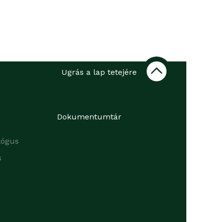
Ugrás a lap tetejére
Dokumentumtár
lógus
s