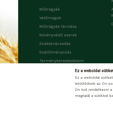
Műtrágyák
Vetőmagok
Műtrágyák tárolása
Növényvédő szerek
Szaktanácsadás
Szállítmányozás
Terménykereskedelem
Zöldtrágya növények
Ez a weboldal sütike
Ez a weboldal sütike
letöltődnek az Ön sz
Ön tud rendelkezni a 
megtalál a sütikkel k