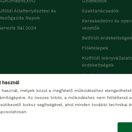
AGROmashEXPO
Üzletkötők
Alföldi Állattenyésztési és
Szaktanácsadók
Mezőgazda Napok
Kereskedelmi és oper
Genezis Bál 2024
vezetők
Belföldi érdekeltsége
Fióktelepek
Külföldi leányvállalat
érdekeltségek
Karrier
t használ
t használ, melyek közül a megfelelő működéséhez elengedhete
ámítógépére. Az összes többi, a működéshez nem feltétlenül sz
sütikezelő boksz segítségével, ahol minden további technikai és 
apcsolatosan.
© 2026 Minden jog fenntartva
Impresszum