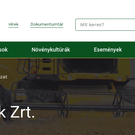
Hírek
Dokumentumtár
sok
Növénykultúrák
Események
zat
 Zrt.