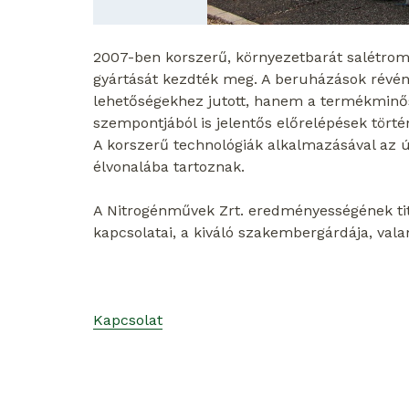
2007-ben korszerű, környezetbarát salétroms
gyártását kezdték meg. A beruházások révén
lehetőségekhez jutott, hanem a termékminős
szempontjából is jelentős előrelépések tört
A korszerű technológiák alkalmazásával az 
élvonalába tartoznak.
A Nitrogénművek Zrt. eredményességének titk
kapcsolatai, a kiváló szakembergárdája, va
Kapcsolat