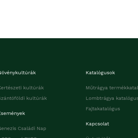
Növénykultúrák
Katalógusok
Kertészeti kultúrák
Műtrágya termékkata
Szántóföldi kultúrák
Lombtrágya katalógu
Fajtakatalógus
Események
Kapcsolat
Genezis Családi Nap