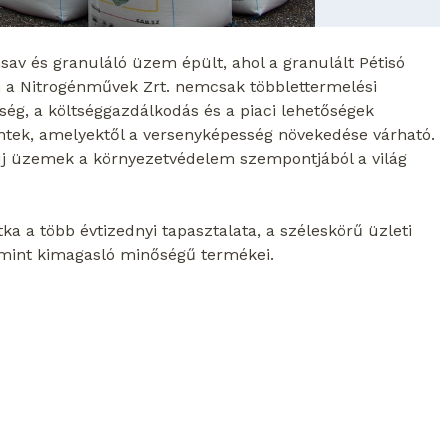
av és granuláló üzem épült, ahol a granulált Pétisó
 a Nitrogénművek Zrt. nemcsak többlettermelési
ég, a költséggazdálkodás és a piaci lehetőségek
éntek, amelyektől a versenyképesség növekedése várható.
új üzemek a környezetvédelem szempontjából a világ
a a több évtizednyi tapasztalata, a széleskörű üzleti
lamint kimagasló minőségű termékei.