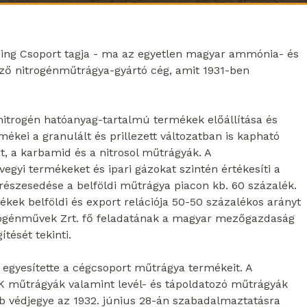
lding Csoport tagja - ma az egyetlen magyar ammónia- és
ző nitrogénműtrágya-gyártó cég, amit 1931-ben
 nitrogén hatóanyag-tartalmú termékek előállítása és
mékei a granulált és prillezett változatban is kapható
, a karbamid és a nitrosol műtrágyák. A
egyi termékeket és ipari gázokat szintén értékesíti a
i részesedése a belföldi műtrágya piacon kb. 60 százalék.
ek belföldi és export relációja 50-50 százalékos arányt
itrogénművek Zrt. fő feladatának a magyar mezőgazdaság
tését tekinti.
egyesítette a cégcsoport műtrágya termékeit. A
 műtrágyák valamint levél- és tápoldatozó műtrágyák
bb védjegye az 1932. június 28-án szabadalmaztatásra