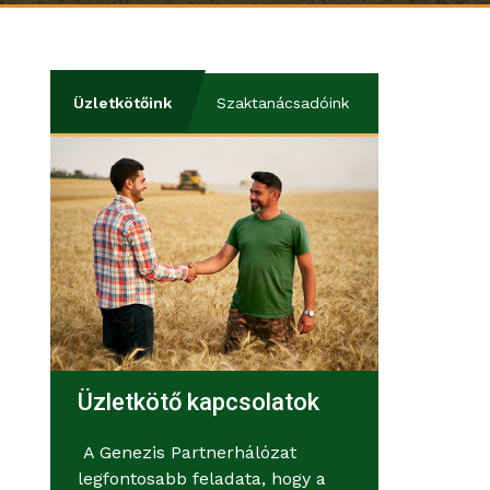
Üzletkötőink
Szaktanácsadóink
Üzletkötő kapcsolatok
A Genezis Partnerhálózat
legfontosabb feladata, hogy a