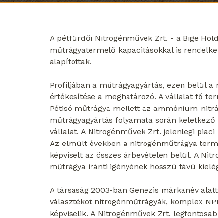
A pétfürdői Nitrogénművek Zrt. - a Bige Ho
műtrágyatermelő kapacitásokkal is rendelke
alapítottak.
Profiljában a műtrágyagyártás, ezen belül a
értékesítése a meghatározó. A vállalat fő ter
Pétisó műtrágya mellett az ammónium-nitrát
műtrágyagyártás folyamata során keletkező v
vállalat. A Nitrogénművek Zrt. jelenlegi piac
Az elmúlt években a nitrogénműtrágya termék
képviselt az összes árbevételen belül. A N
műtrágya iránti igényének hosszú távú kielégí
A társaság 2003-ban Genezis márkanév alatt 
választékot nitrogénműtrágyák, komplex NPK
képviselik. A Nitrogénművek Zrt. legfontosa