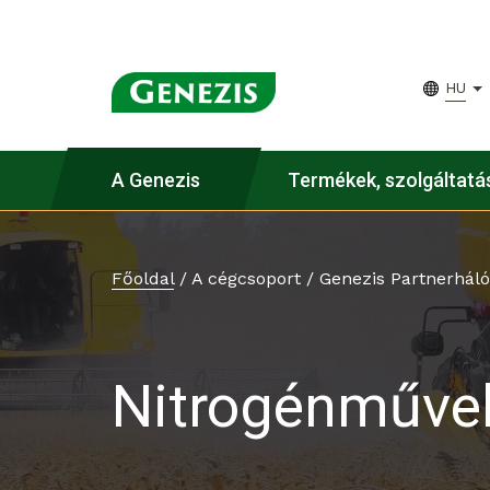
HU
A Genezis
Termékek, szolgáltatá
Főoldal
/
A cégcsoport
/
Genezis Partnerháló
Nitrogénművek