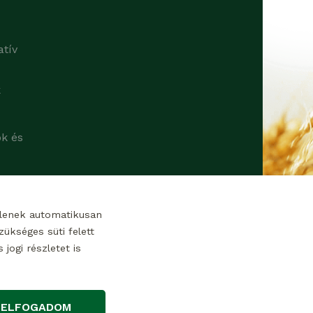
atív
k
ok és
tlenek automatikusan
ükséges süti felett
jogi részletet is
ELFOGADOM