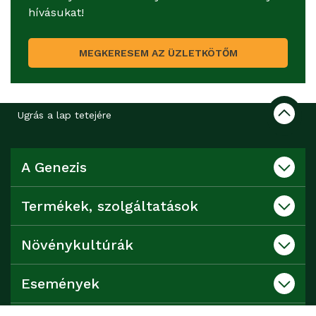
hívásukat!
MEGKERESEM AZ ÜZLETKÖTŐM
Ugrás a lap tetejére
A Genezis
Termékek, szolgáltatások
Növénykultúrák
Események