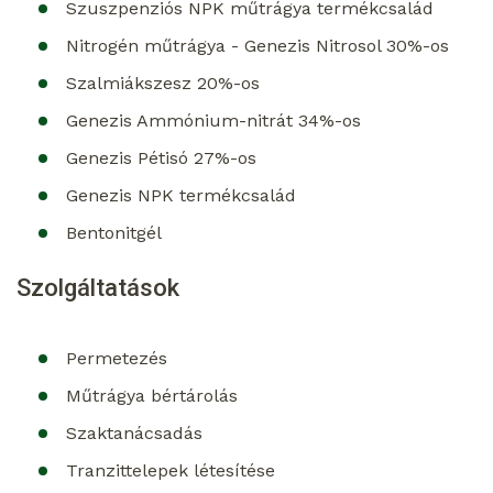
Szuszpenziós NPK műtrágya termékcsalád
Nitrogén műtrágya - Genezis Nitrosol 30%-os
Szalmiákszesz 20%-os
Genezis Ammónium-nitrát 34%-os
Genezis Pétisó 27%-os
Genezis NPK termékcsalád
Bentonitgél
Szolgáltatások
Permetezés
Műtrágya bértárolás
Szaktanácsadás
Tranzittelepek létesítése