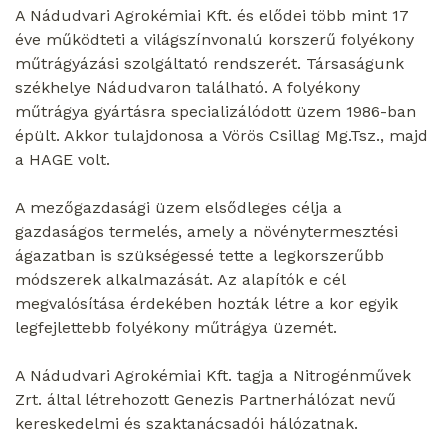
A Nádudvari Agrokémiai Kft. és elődei több mint 17
éve működteti a világszínvonalú korszerű folyékony
műtrágyázási szolgáltató rendszerét. Társaságunk
székhelye Nádudvaron található. A folyékony
műtrágya gyártásra specializálódott üzem 1986-ban
épült. Akkor tulajdonosa a Vörös Csillag Mg.Tsz., majd
a HAGE volt.
A mezőgazdasági üzem elsődleges célja a
gazdaságos termelés, amely a növénytermesztési
ágazatban is szükségessé tette a legkorszerűbb
módszerek alkalmazását. Az alapítók e cél
megvalósítása érdekében hozták létre a kor egyik
legfejlettebb folyékony műtrágya üzemét.
A Nádudvari Agrokémiai Kft. tagja a Nitrogénművek
Zrt. által létrehozott Genezis Partnerhálózat nevű
kereskedelmi és szaktanácsadói hálózatnak.