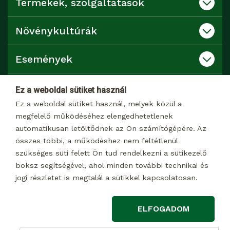
Termékek, szolgáltatások
Növénykultúrák
Események
Katalógusok
Ez a weboldal sütiket használ
Ez a weboldal sütiket használ, melyek közül a
Kapcsolat
megfelelő működéséhez elengedhetetlenek
automatikusan letöltődnek az Ön számítógépére. Az
összes többi, a működéshez nem feltétlenül
Dokumentumtár
szükséges süti felett Ön tud rendelkezni a sütikezelő
boksz segítségével, ahol minden további technikai és
jogi részletet is megtalál a sütikkel kapcsolatosan.
© 2026 Minden jog fenntartva
ELFOGADOM
Impresszum