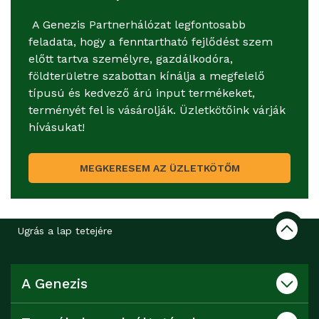
A Genezis Partnerhálózat legfontosabb
feladata, hogy a fenntartható fejlődést szem
előtt tartva személyre, gazdálkodóra,
földterületre szabottan kínálja a megfelelő
típusú és kedvező árú input termékeket,
terményét fel is vásárolják. Üzletkötőink várják
hívásukat!
MEGKERESEM AZ ÜZLETKÖTŐM
Ugrás a lap tetejére
A Genezis