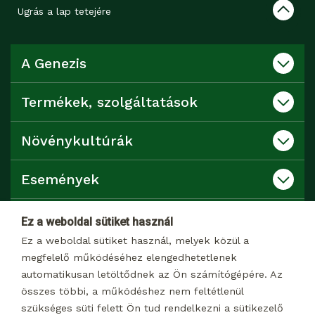
Ugrás a lap tetejére
A Genezis
Termékek, szolgáltatások
Növénykultúrák
Események
Katalógusok
Ez a weboldal sütiket használ
Ez a weboldal sütiket használ, melyek közül a
Kapcsolat
megfelelő működéséhez elengedhetetlenek
automatikusan letöltődnek az Ön számítógépére. Az
összes többi, a működéshez nem feltétlenül
Dokumentumtár
szükséges süti felett Ön tud rendelkezni a sütikezelő