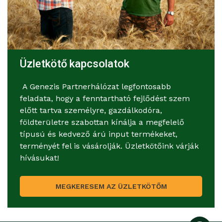
Üzletkötő kapcsolatok
A Genezis Partnerhálózat legfontosabb
feladata, hogy a fenntartható fejlődést szem
előtt tartva személyre, gazdálkodóra,
földterületre szabottan kínálja a megfelelő
típusú és kedvező árú input termékeket,
terményét fel is vásárolják. Üzletkötőink várják
hívásukat!
MEGKERESEM AZ ÜZLETKÖTŐM