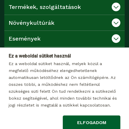
Termékek, szolgáltatások
Növénykultúrák
Események
Katalógusok
Ez a weboldal sütiket használ
Ez a weboldal sütiket használ, melyek közül a
Kapcsolat
megfelelő működéséhez elengedhetetlenek
automatikusan letöltődnek az Ön számítógépére. Az
összes többi, a működéshez nem feltétlenül
Dokumentumtár
szükséges süti felett Ön tud rendelkezni a sütikezelő
boksz segítségével, ahol minden további technikai és
jogi részletet is megtalál a sütikkel kapcsolatosan.
© 2026 Minden jog fenntartva
ELFOGADOM