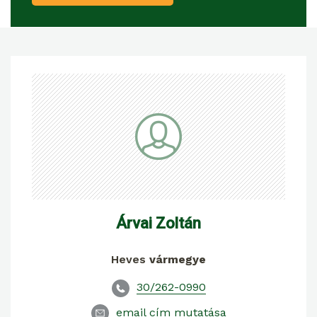
Árvai Zoltán
Heves
vármegye
30/262-0990
email cím mutatása