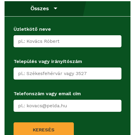
Összes
Üzletkötő neve
Település vagy irányítószám
Telefonszám vagy email cím
KERESÉS