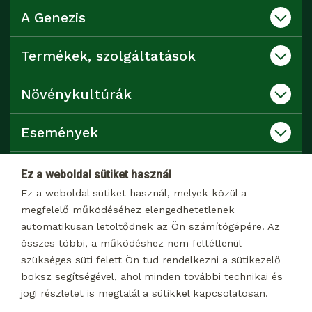
A Genezis
Termékek, szolgáltatások
Növénykultúrák
Események
Katalógusok
Ez a weboldal sütiket használ
Ez a weboldal sütiket használ, melyek közül a
Kapcsolat
megfelelő működéséhez elengedhetetlenek
automatikusan letöltődnek az Ön számítógépére. Az
összes többi, a működéshez nem feltétlenül
Dokumentumtár
szükséges süti felett Ön tud rendelkezni a sütikezelő
boksz segítségével, ahol minden további technikai és
jogi részletet is megtalál a sütikkel kapcsolatosan.