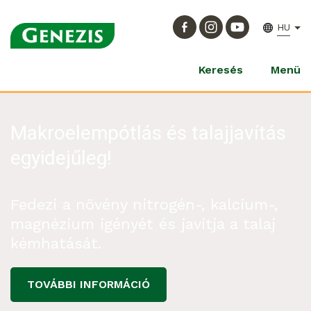
HU
Keresés
Menü
Makroelempótlás és talajjavítás
egyidejűleg!
Fedezi a növény nitrogén-, kalcium-,
magnézium igényét és javítja a talaj
kémhatását.
TOVÁBBI INFORMÁCIÓ